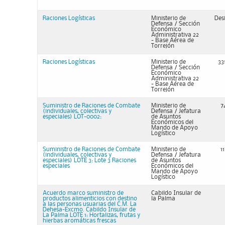
Raciones Logísticas
Ministerio de
Des
Defensa / Sección
Económico
Administrativa 22
- Base Aérea de
Torrejón
Raciones Logísticas
Ministerio de
331
Defensa / Sección
Económico
Administrativa 22
- Base Aérea de
Torrejón
Suministro de Raciones de Combate
Ministerio de
7
(individuales, colectivas y
Defensa / Jefatura
especiales) LOT-0002:
de Asuntos
Económicos del
Mando de Apoyo
Logístico
Suministro de Raciones de Combate
Ministerio de
1
(individuales, colectivas y
Defensa / Jefatura
especiales) LOTE 3: Lote 3 Raciones
de Asuntos
especiales
Económicos del
Mando de Apoyo
Logístico
Acuerdo marco suministro de
Cabildo Insular de
productos alimenticios con destino
la Palma
a las personas usuarias del C.M. La
Dehesa-Excmo. Cabildo Insular de
La Palma LOTE 1: Hortalizas, frutas y
hierbas aromáticas frescas