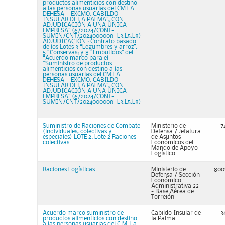
productos alimenticios con destino
a las personas usuarias del CM LA
DEHESA – EXCMO. CABILDO
INSULAR DE LA PALMA”, CON
ADJUDICACIÓN A UNA ÚNICA
EMPRESA” (6/2024/CONT-
SUMIN/CNT/2024000008_L3,L5,L8)
ADJUDICACIÓN : Contrato basado
de los Lotes 3 “Legumbres y arroz”,
5 “Conservas; y 8 “Embutidos” del
“Acuerdo marco para el
“Suministro de productos
alimenticios con destino a las
personas usuarias del CM LA
DEHESA – EXCMO. CABILDO
INSULAR DE LA PALMA”, CON
ADJUDICACIÓN A UNA ÚNICA
EMPRESA” (6/2024/CONT-
SUMIN/CNT/2024000008_L3,L5,L8)
Suministro de Raciones de Combate
Ministerio de
7
(individuales, colectivas y
Defensa / Jefatura
especiales) LOTE 2: Lote 2 Raciones
de Asuntos
colectivas
Económicos del
Mando de Apoyo
Logístico
Raciones Logísticas
Ministerio de
800
Defensa / Sección
Económico
Administrativa 22
- Base Aérea de
Torrejón
Acuerdo marco suministro de
Cabildo Insular de
3
productos alimenticios con destino
la Palma
a las personas usuarias del C.M. La