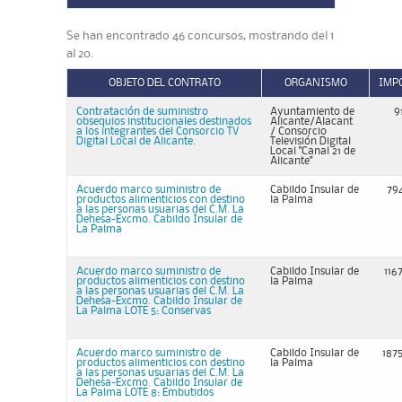
Se han encontrado 46 concursos, mostrando del 1
al 20.
OBJETO DEL CONTRATO
ORGANISMO
IMP
Contratación de suministro
Ayuntamiento de
9
obsequios institucionales destinados
Alicante/Alacant
a los integrantes del Consorcio TV
/ Consorcio
Digital Local de Alicante.
Televisión Digital
Local "Canal 21 de
Alicante"
Acuerdo marco suministro de
Cabildo Insular de
79
productos alimenticios con destino
la Palma
a las personas usuarias del C.M. La
Dehesa-Excmo. Cabildo Insular de
La Palma
Acuerdo marco suministro de
Cabildo Insular de
116
productos alimenticios con destino
la Palma
a las personas usuarias del C.M. La
Dehesa-Excmo. Cabildo Insular de
La Palma LOTE 5: Conservas
Acuerdo marco suministro de
Cabildo Insular de
187
productos alimenticios con destino
la Palma
a las personas usuarias del C.M. La
Dehesa-Excmo. Cabildo Insular de
La Palma LOTE 8: Embutidos