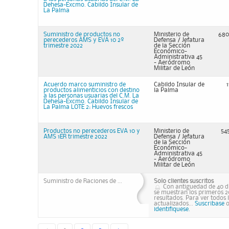
Dehesa-Excmo. Cabildo Insular de
La Palma
Suministro de productos no
Ministerio de
680
perecederos AMS y EVA 10 2º
Defensa / Jefatura
trimestre 2022
de la Sección
Económico-
Administrativa 45
- Aeródromo
Militar de León
Acuerdo marco suministro de
Cabildo Insular de
productos alimenticios con destino
la Palma
a las personas usuarias del C.M. La
Dehesa-Excmo. Cabildo Insular de
La Palma LOTE 2: Huevos frescos
Productos no perecederos EVA 10 y
Ministerio de
54
AMS 1ER trimestre 2022
Defensa / Jefatura
de la Sección
Económico-
Administrativa 45
- Aeródromo
Militar de León
Suministro de Raciones de ...
Solo clientes suscritos
Con antiguedad de 40 d
se muestran los primeros 2
resultados. Para ver todos 
actualizados...
Suscribase
identifiquese.