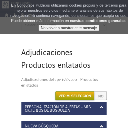
En Concursos Públicos utilizamos cookies propias y de terceros para
mejorar nuestros servicios mediante el análisis de sus hábitos de
navegación. Si continúa navegando, consideramos que acepta su uso.
Puede obtener más información en nuestras
condiciones generales
.
Adjudicaciones
Productos enlatados
Adjudicaciones del cpv 15897200 - Productos
enlatados
VER MI SELECCIÓN
PERSONALIZACIÓN DE ALERTAS - MIS
CRITERIOS DE BÚSQUEDA
NUEVA BÚSQUEDA