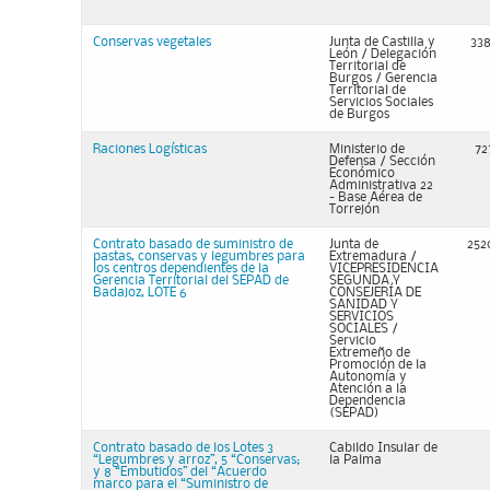
Conservas vegetales
Junta de Castilla y
338
León / Delegación
Territorial de
Burgos / Gerencia
Territorial de
Servicios Sociales
de Burgos
Raciones Logísticas
Ministerio de
72
Defensa / Sección
Económico
Administrativa 22
- Base Aérea de
Torrejón
Contrato basado de suministro de
Junta de
252
pastas, conservas y legumbres para
Extremadura /
los centros dependientes de la
VICEPRESIDENCIA
Gerencia Territorial del SEPAD de
SEGUNDA Y
Badajoz, LOTE 6
CONSEJERÍA DE
SANIDAD Y
SERVICIOS
SOCIALES /
Servicio
Extremeño de
Promoción de la
Autonomía y
Atención a la
Dependencia
(SEPAD)
Contrato basado de los Lotes 3
Cabildo Insular de
“Legumbres y arroz”, 5 “Conservas;
la Palma
y 8 “Embutidos” del “Acuerdo
marco para el “Suministro de