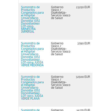
Suministro de
Gobierno
23250 EUR
Productos
Vasco /
Congelados para
Osakidetza-
el Hospital
Servicio Vasco
Universitario
de Salud
Donostia (OSI
Donostialdea)
LOT-0015:
MENESTRA
IMPERIAL
Suministro de
Gobierno
3780 EUR
Productos
Vasco /
Congelados para
Osakidetza-
el Hospital
Servicio Vasco
Universitario
de Salud
Donostia (OSI
Donostialdea)
LOT-0014: JUDÍA
VERDE REDONDA
Suministro de
Gobierno
32500 EUR
Productos
Vasco /
Congelados para
Osakidetza-
el Hospital
Servicio Vasco
Universitario
de Salud
Donostia (OSI
Donostialdea)
LOT-0013: JUDÍA
VERDE PLANA
Suministro de
Gobierno
16275 EUR