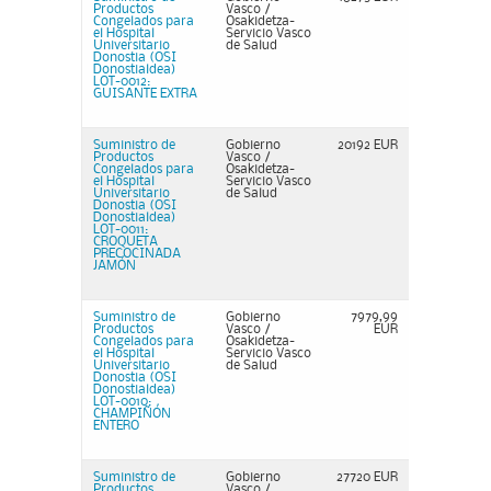
Productos
Vasco /
Congelados para
Osakidetza-
el Hospital
Servicio Vasco
Universitario
de Salud
Donostia (OSI
Donostialdea)
LOT-0012:
GUISANTE EXTRA
Suministro de
Gobierno
20192 EUR
Productos
Vasco /
Congelados para
Osakidetza-
el Hospital
Servicio Vasco
Universitario
de Salud
Donostia (OSI
Donostialdea)
LOT-0011:
CROQUETA
PRECOCINADA
JAMÓN
Suministro de
Gobierno
7979,99
Productos
Vasco /
EUR
Congelados para
Osakidetza-
el Hospital
Servicio Vasco
Universitario
de Salud
Donostia (OSI
Donostialdea)
LOT-0010:
CHAMPIÑÓN
ENTERO
Suministro de
Gobierno
27720 EUR
Productos
Vasco /