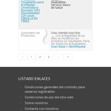
Congelados para
Osakidetza-
el Hospital
Servicio Vasco
Universitario
de Salud
Donostia (OSI
Donostialdea)
LOT-0009:
CEBOLLA EN
TIRAS
Suministro de
Solo clientes suscritos
Productos ...
Con antiguedad de 40
días, se muestran los
primeros 20 resultados. Para
ver todos los actualizados...
Suscribase
o
identifiquese.
<
1
2
3
...
>
LISTADO ENLACES
Condiciones generales del contrato para
usuarios registrados
Condiciones de uso del sitio web
Sobre nosotros
Contacte con nosotros