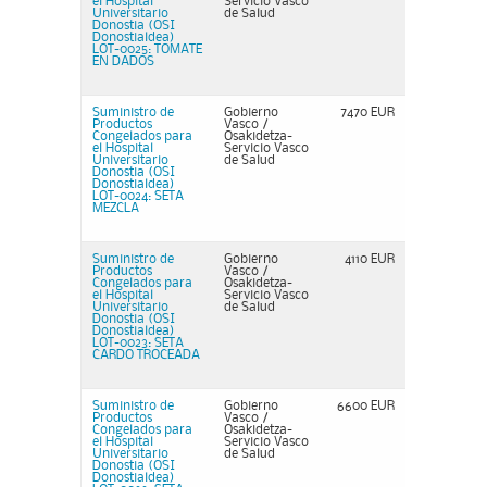
el Hospital
Servicio Vasco
Universitario
de Salud
Donostia (OSI
Donostialdea)
LOT-0025: TOMATE
EN DADOS
Suministro de
Gobierno
7470 EUR
Productos
Vasco /
Congelados para
Osakidetza-
el Hospital
Servicio Vasco
Universitario
de Salud
Donostia (OSI
Donostialdea)
LOT-0024: SETA
MEZCLA
Suministro de
Gobierno
4110 EUR
Productos
Vasco /
Congelados para
Osakidetza-
el Hospital
Servicio Vasco
Universitario
de Salud
Donostia (OSI
Donostialdea)
LOT-0023: SETA
CARDO TROCEADA
Suministro de
Gobierno
6600 EUR
Productos
Vasco /
Congelados para
Osakidetza-
el Hospital
Servicio Vasco
Universitario
de Salud
Donostia (OSI
Donostialdea)