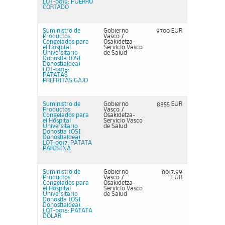
LOT-0019: PUERRO
CORTADO
Suministro de
Gobierno
9700 EUR
Productos
Vasco /
Congelados para
Osakidetza-
el Hospital
Servicio Vasco
Universitario
de Salud
Donostia (OSI
Donostialdea)
LOT-0018:
PATATAS
PREFRITAS GAJO
Suministro de
Gobierno
8855 EUR
Productos
Vasco /
Congelados para
Osakidetza-
el Hospital
Servicio Vasco
Universitario
de Salud
Donostia (OSI
Donostialdea)
LOT-0017: PATATA
PARISINA
Suministro de
Gobierno
8017,99
Productos
Vasco /
EUR
Congelados para
Osakidetza-
el Hospital
Servicio Vasco
Universitario
de Salud
Donostia (OSI
Donostialdea)
LOT-0016: PATATA
DÓLAR