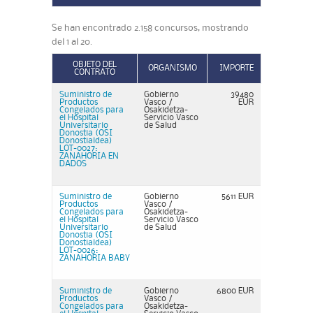
Se han encontrado 2.158 concursos, mostrando
del 1 al 20.
OBJETO DEL
ORGANISMO
IMPORTE
CONTRATO
Suministro de
Gobierno
39480
Productos
Vasco /
EUR
Congelados para
Osakidetza-
el Hospital
Servicio Vasco
Universitario
de Salud
Donostia (OSI
Donostialdea)
LOT-0027:
ZANAHORIA EN
DADOS
Suministro de
Gobierno
5611 EUR
Productos
Vasco /
Congelados para
Osakidetza-
el Hospital
Servicio Vasco
Universitario
de Salud
Donostia (OSI
Donostialdea)
LOT-0026:
ZANAHORIA BABY
Suministro de
Gobierno
6800 EUR
Productos
Vasco /
Congelados para
Osakidetza-