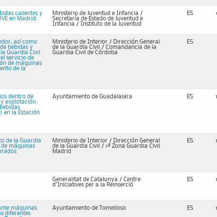
idas calientes y
Ministerio de Juventud e Infancia /
ES
JUVE en Madrid.
Secretaría de Estado de Juventud e
Infancia / Instituto de la Juventud
medor, así como
Ministerio de Interior / Dirección General
ES
 de bebidas y
de la Guardia Civil / Comandancia de la
la Guardia Civil
Guardia Civil de Córdoba
l servicio de
ción de máquinas
ento de la
ios dentro de
Ayuntamiento de Guadalajara
ES
n y explotación
 bebidas
) en la Estación
to de la Guardia
Ministerio de Interior / Dirección General
ES
n de máquinas
de la Guardia Civil / 1ª Zona Guardia Civil
orados
Madrid
Generalitat de Catalunya / Centre
ES
d'Iniciatives per a la Reinserció
iante máquinas
Ayuntamiento de Tomelloso
ES
s diferentes