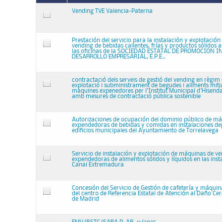
Vending TVE Valencia-Paterna
Prestación del servicio para la instalación y explotació
vending de bebidas calientes, frías y productos sólidos a
las oficinas de la SOCIEDAD ESTATAL DE PROMOCION 
DESARROLLO EMPRESARIAL, E.P.E.,
contractació dels serveis de gestió del vending en règim 
explotació i subministrament de begudes i aliments mit
màquines expenedores per l'Institut Municipal d'Hisend
amb mesures de contractació pública sostenible
Autorizaciones de ocupación del dominio público de m
expendedoras de bebidas y comidas en instalaciones dep
edificios municipales del Ayuntamiento de Torrelavega
Servicio de instalación y explotación de máquinas de v
expendedoras de alimentos sólidos y líquidos en las inst
Canal Extremadura
Concesión del Servicio de Gestión de cafetería y máqui
del centro de Referencia Estatal de Atención al Daño C
de Madrid