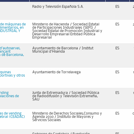
Radio y Televisión Española S.A.
ES
n de máquinas de
Ministerio de Hacienda / Sociedad Estatal
ES
limentarios, en
de Participaciones Industriales (SEPI) /
INDUSTRIAL Y
Sociedad Estatal de Promoción Industrial y
Desarrollo Empresarial Entidad Pública
Empresarial
d'autoservei,
Ayuntamiento de Barcelona / Institut
ES
jançant
Municipal d'Hisenda
a de Barcelona,
áquinas
Ayuntamiento de Torrelavega
ES
ortivas y otros
ending
Junta de Extremadura / Sociedad Pública
ES
alaciones de
de Radiodifusión y Televisión Extremeña,
SAU
nas de vending
Ministerio de Derechos Sociales,Consumo y
ES
erebral (CEADAC)
Agenda 2030 / Instituto de Mayores y
Servicios Sociales