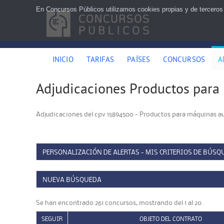
En Concursos Públicos utilizamos cookies propias y de terceros
INICIO
TARIFAS
PAÍSES
CONCURSOS
A
Adjudicaciones Productos para
Adjudicaciones del cpv 15894500 - Productos para máquinas a
PERSONALIZACIÓN DE ALERTAS - MIS CRITERIOS DE BÚSQ
NUEVA BÚSQUEDA
Se han encontrado 261 concursos, mostrando del 1 al 20.
SEGUIR
OBJETO DEL CONTRATO