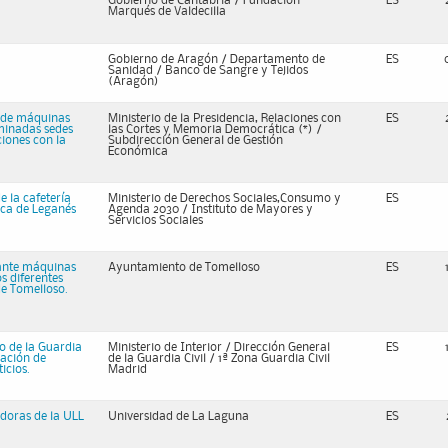
Gobierno de Cantabria / Fundación
ES
Marqués de Valdecilla
Gobierno de Aragón / Departamento de
ES
Sanidad / Banco de Sangre y Tejidos
(Aragón)
n de máquinas
Ministerio de la Presidencia, Relaciones con
ES
minadas sedes
las Cortes y Memoria Democrática (*) /
ciones con la
Subdirección General de Gestión
Económica
e la cafetería
Ministerio de Derechos Sociales,Consumo y
ES
ica de Leganés
Agenda 2030 / Instituto de Mayores y
Servicios Sociales
iante máquinas
Ayuntamiento de Tomelloso
ES
s diferentes
de Tomelloso.
to de la Guardia
Ministerio de Interior / Dirección General
ES
lación de
de la Guardia Civil / 1ª Zona Guardia Civil
icios.
Madrid
doras de la ULL
Universidad de La Laguna
ES