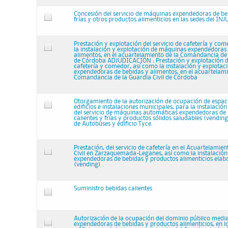
Concesión del servicio de máquinas expendedoras de beb
frías y otros productos alimenticios en las sedes del IN
Prestación y explotación del servicio de cafetería y co
la instalación y explotación de máquinas expendedoras
alimentos, en el acuartelamiento de la Comandancia de 
de Córdoba ADJUDICACIÓN : Prestación y explotación de
cafetería y comedor, así como la instalación y explota
expendedoras de bebidas y alimentos, en el acuartelami
Comandancia de la Guardia Civil de Córdoba
Otorgamiento de la autorización de ocupación de espac
edificios e instalaciones municipales, para la instalació
del servicio de máquinas automáticas expendedoras de
calientes y frías y productos sólidos saludables (vending
de Autobuses y edificio Tyce.
Prestación, del servicio de cafetería en el Acuartelamien
Civil en Zarzaquemada-Leganes, así como la instalació
expendedoras de bebidas y productos alimenticios elab
(vending) .
Suministro bebidas calientes
Autorización de la ocupación del dominio público med
expendedoras de bebidas y productos alimenticios, en lo