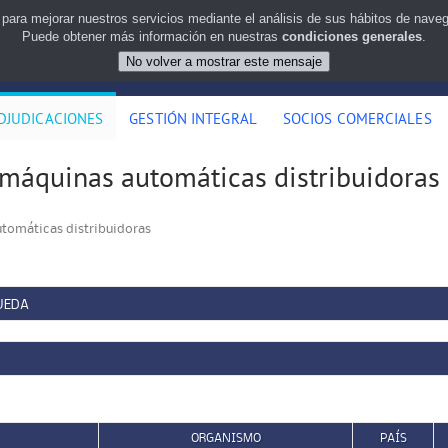
 para mejorar nuestros servicios mediante el análisis de sus hábitos de nav
Puede obtener más información en nuestras
condiciones generales
.
DJUDICACIONES
GESTIÓN INTEGRAL
SOCIOS COMERCIALES
 máquinas automáticas distribuidoras
utomáticas distribuidoras
UEDA
ORGANISMO
PAÍS