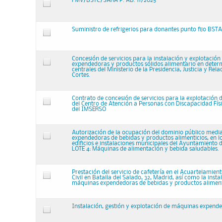
FMV/BSTC/SARA P. AB. 11/2025
Suministro de refrigerios para donantes punto fijo BSTA
Concesión de servicios para la instalación y explotació
expendedoras y productos sólidos alimentario en deter
centrales del Ministerio de la Presidencia, Justicia y Rela
Cortes.
Contrato de concesión de servicios para la explotación d
del Centro de Atención a Personas con Discapacidad Fís
del IMSERSO
Autorización de la ocupación del dominio público med
expendedoras de bebidas y productos alimenticios, en lo
edificios e instalaciones municipales del Ayuntamiento 
LOTE 4: Máquinas de alimentación y bebida saludables.
Prestación del servicio de cafetería en el Acuartelamien
Civil en Batalla del Salado, 32, Madrid, así como la insta
máquinas expendedoras de bebidas y productos aliment
Instalación, gestión y explotación de máquinas expende