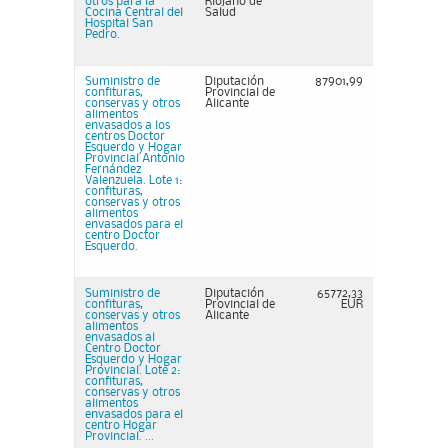
otros para la
Riojano de
Cocina Central del
Salud
Hospital San
Pedro.
Suministro de
Diputación
87901,99
confituras,
Provincial de
conservas y otros
Alicante
alimentos
envasados a los
centros Doctor
Esquerdo y Hogar
Provincial Antonio
Fernández
Valenzuela. Lote 1:
confituras,
conservas y otros
alimentos
envasados para el
centro Doctor
Esquerdo.
Suministro de
Diputación
65772,33
confituras,
Provincial de
EUR
conservas y otros
Alicante
alimentos
envasados al
Centro Doctor
Esquerdo y Hogar
Provincial. Lote 2:
confituras,
conservas y otros
alimentos
envasados para el
centro Hogar
Provincial. ...