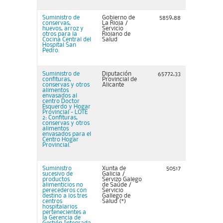
Suministro de
Gobierno de
5859,88
conservas,
La Rioja /
huevos, arroz y
Servicio
otros para la
Riojano de
Cocina Central del
Salud
Hospital San
Pedro.
Suministro de
Diputación
65772,33
confituras,
Provincial de
conservas y otros
Alicante
alimentos
envasados al
centro Doctor
Esquerdo y Hogar
Provincial - LOTE
2: Confituras,
conservas y otros
alimentos
envasados para el
Centro Hogar
Provincial.
Suministro
Xunta de
50517
sucesivo de
Galicia /
productos
Servizo Galego
alimenticios no
de Saúde /
perecederos con
Servicio
destino a los tres
Gallego de
centros
Salud (*)
hospitalarios
pertenecientes a
la Gerencia de