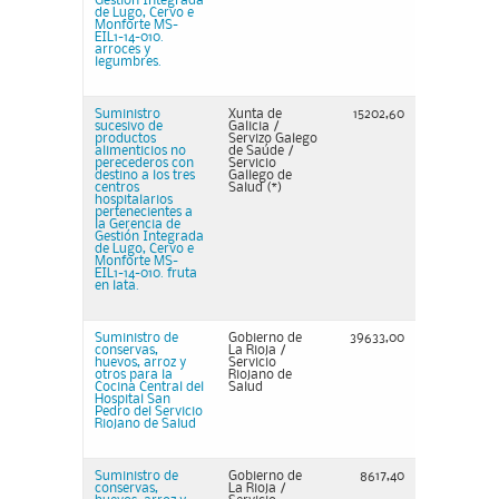
Gestión Integrada
de Lugo, Cervo e
Monforte MS-
EIL1-14-010.
arroces y
legumbres.
Suministro
Xunta de
15202,60
sucesivo de
Galicia /
productos
Servizo Galego
alimenticios no
de Saúde /
perecederos con
Servicio
destino a los tres
Gallego de
centros
Salud (*)
hospitalarios
pertenecientes a
la Gerencia de
Gestión Integrada
de Lugo, Cervo e
Monforte MS-
EIL1-14-010. fruta
en lata.
Suministro de
Gobierno de
39633,00
conservas,
La Rioja /
huevos, arroz y
Servicio
otros para la
Riojano de
Cocina Central del
Salud
Hospital San
Pedro del Servicio
Riojano de Salud
Suministro de
Gobierno de
8617,40
conservas,
La Rioja /