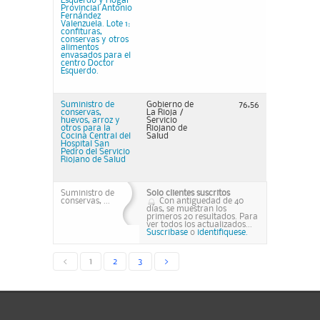
Esquerdo y Hogar
Provincial Antonio
Fernández
Valenzuela. Lote 1:
confituras,
conservas y otros
alimentos
envasados para el
centro Doctor
Esquerdo.
Suministro de
Gobierno de
76,56
conservas,
La Rioja /
huevos, arroz y
Servicio
otros para la
Riojano de
Cocina Central del
Salud
Hospital San
Pedro del Servicio
Riojano de Salud
Suministro de
Solo clientes suscritos
conservas, ...
Con antiguedad de 40
días, se muestran los
primeros 20 resultados. Para
ver todos los actualizados...
Suscribase
o
identifiquese.
<
1
2
3
>