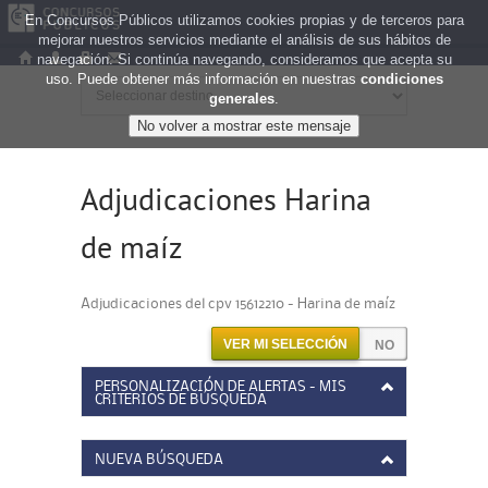
En Concursos Públicos utilizamos cookies propias y de terceros para
mejorar nuestros servicios mediante el análisis de sus hábitos de
navegación. Si continúa navegando, consideramos que acepta su
uso. Puede obtener más información en nuestras
condiciones
generales
.
Adjudicaciones Harina
de maíz
Adjudicaciones del cpv 15612210 - Harina de maíz
VER MI SELECCIÓN
PERSONALIZACIÓN DE ALERTAS - MIS
CRITERIOS DE BÚSQUEDA
NUEVA BÚSQUEDA