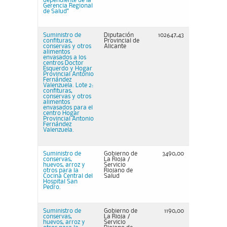
dependiente de la
Gerencia Regional
de Salud"
Suministro de
Diputación
102647,43
confituras,
Provincial de
conservas y otros
Alicante
alimentos
envasados a los
centros Doctor
Esquerdo y Hogar
Provincial Antonio
Fernández
Valenzuela. Lote 2:
confituras,
conservas y otros
alimentos
envasados para el
centro Hogar
Provincial Antonio
Fernández
Valenzuela.
Suministro de
Gobierno de
3490,00
conservas,
La Rioja /
huevos, arroz y
Servicio
otros para la
Riojano de
Cocina Central del
Salud
Hospital San
Pedro.
Suministro de
Gobierno de
1190,00
conservas,
La Rioja /
huevos, arroz y
Servicio