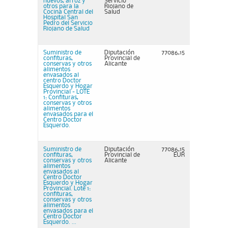
huevos, arroz y
Servicio
otros para la
Riojano de
Cocina Central del
Salud
Hospital San
Pedro del Servicio
Riojano de Salud
Suministro de
Diputación
77086,15
confituras,
Provincial de
conservas y otros
Alicante
alimentos
envasados al
centro Doctor
Esquerdo y Hogar
Provincial - LOTE
1: Confituras,
conservas y otros
alimentos
envasados para el
Centro Doctor
Esquerdo.
Suministro de
Diputación
77086,15
confituras,
Provincial de
EUR
conservas y otros
Alicante
alimentos
envasados al
Centro Doctor
Esquerdo y Hogar
Provincial. Lote 1:
confituras,
conservas y otros
alimentos
envasados para el
Centro Doctor
Esquerdo. ...