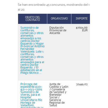
Se han encontrado 45 concursos, mostrando del 1
al 20.
OBJETO DEL
ORGANISMO
IMPORTE
CONTRATO
Suministro de
Diputación
87901,99
confituras,
Provincial de
EUR
conservas y otros
Alicante
alimentos
envasados a los
centros Doctor
Esquerdo y Hogar
Provincial Antonio
Fernández
Valenzuela. Lote 1:
confituras,
conservas y otros
alimentos
envasados para el
centro Doctor
Esquerdo. / El
establecido en el
Pliego técnico ...
Prórroga del
Junta de
32446,03
expediente 8301-
Castilla y León
831-1-2023-13595
/ Consejería
Suministro de
de Sanidad y
víveres, para el
Bienestar
Hospital
Social /
Universitario Río
Gerencia
Hortega de
Regional de
Valladolid,
Salud