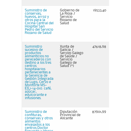
Suministro de
Gobierno de
19533,40
conservas,
La Rioja /
huevos, arroz y
Servicio
otros para la
Riojano de
Cocina Central del
Salud
Hospital San
Pedro del Servicio
Riojano de Salud
Suministro
Xunta de
47618,98
sucesivo de
Galicia /
productos
Servizo Galego
alimenticios no
de Saúde /
perecederos con
Servicio
destino a los tres
Gallego de
centros
Salud (*)
hospitalarios
pertenecientes a
la Gerencia de
Gestión Integrada
de Lugo, Cervo e
Monforte MS-
EIL1-14-010. café,
azúcar,
edulcorante e
infusiones.
Suministro de
Diputación
87901,99
confituras,
Provincial de
conservas y otros
Alicante
alimentos
envasados a los
centros Doctor