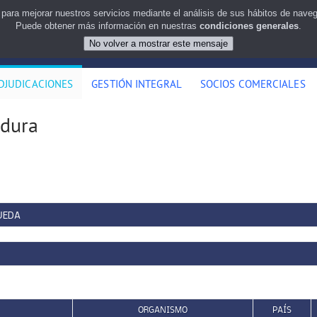
 para mejorar nuestros servicios mediante el análisis de sus hábitos de nav
Puede obtener más información en nuestras
condiciones generales
.
DJUDICACIONES
GESTIÓN INTEGRAL
SOCIOS COMERCIALES
 dura
UEDA
ORGANISMO
PAÍS