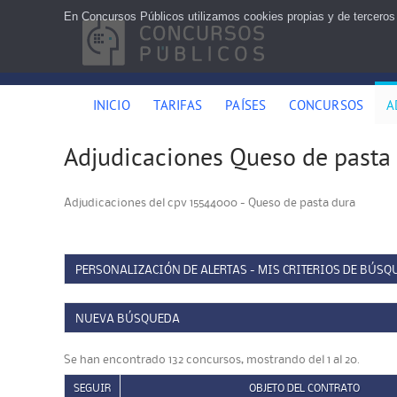
En Concursos Públicos utilizamos cookies propias y de terceros
INICIO
TARIFAS
PAÍSES
CONCURSOS
A
Adjudicaciones Queso de pasta
Adjudicaciones del cpv 15544000 - Queso de pasta dura
PERSONALIZACIÓN DE ALERTAS - MIS CRITERIOS DE BÚSQ
NUEVA BÚSQUEDA
Se han encontrado 132 concursos, mostrando del 1 al 20.
SEGUIR
OBJETO DEL CONTRATO