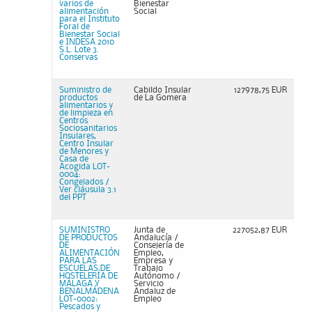
varios de
Bienestar
alimentación
Social
para el Instituto
Foral de
Bienestar Social
e INDESA 2010
S.L. Lote 3.
Conservas
Suministro de
Cabildo Insular
127978,75 EUR
productos
de La Gomera
alimentarios y
de limpieza en
Centros
Sociosanitarios
Insulares,
Centro Insular
de Menores y
Casa de
Acogida LOT-
0004:
Congelados /
Ver cláusula 3.1
del PPT
SUMINISTRO
Junta de
227052,87 EUR
DE PRODUCTOS
Andalucía /
DE
Consejería de
ALIMENTACIÓN
Empleo,
PARA LAS
Empresa y
ESCUELAS DE
Trabajo
HOSTELERÍA DE
Autónomo /
MÁLAGA Y
Servicio
BENALMÁDENA
Andaluz de
LOT-0002:
Empleo
Pescados y