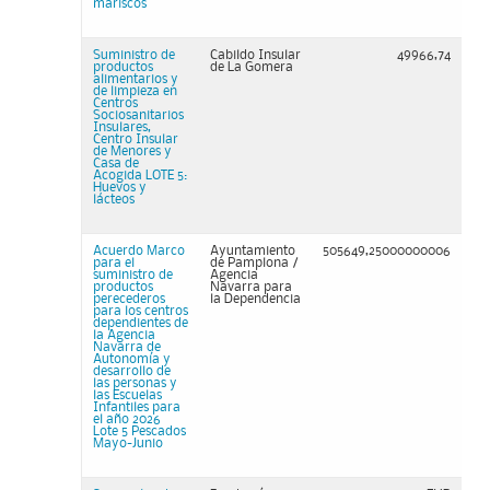
mariscos
Suministro de
Cabildo Insular
49966,74
productos
de La Gomera
alimentarios y
de limpieza en
Centros
Sociosanitarios
Insulares,
Centro Insular
de Menores y
Casa de
Acogida LOTE 5:
Huevos y
lácteos
Acuerdo Marco
Ayuntamiento
505649,25000000006
para el
de Pamplona /
suministro de
Agencia
productos
Navarra para
perecederos
la Dependencia
para los centros
dependientes de
la Agencia
Navarra de
Autonomía y
desarrollo de
las personas y
las Escuelas
Infantiles para
el año 2026
Lote 5 Pescados
Mayo-Junio