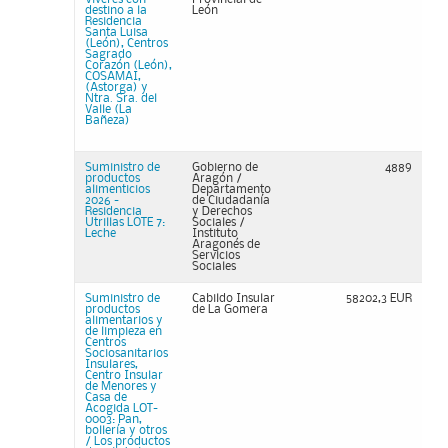
destino a la
León
Residencia
Santa Luisa
(León), Centros
Sagrado
Corazón (León),
COSAMAI,
(Astorga) y
Ntra. Sra. del
Valle (La
Bañeza)
Suministro de
Gobierno de
4889
productos
Aragón /
alimenticios
Departamento
2026 -
de Ciudadanía
Residencia
y Derechos
Utrillas LOTE 7:
Sociales /
Leche
Instituto
Aragonés de
Servicios
Sociales
Suministro de
Cabildo Insular
58202,3 EUR
productos
de La Gomera
alimentarios y
de limpieza en
Centros
Sociosanitarios
Insulares,
Centro Insular
de Menores y
Casa de
Acogida LOT-
0003: Pan,
bollería y otros
/ Los productos