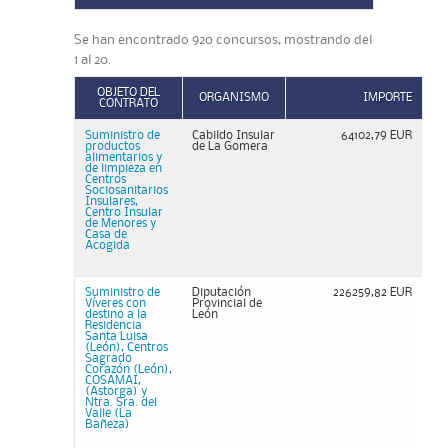
Se han encontrado 920 concursos, mostrando del
1 al 20.
OBJETO DEL
ORGANISMO
IMPORTE
CONTRATO
Suministro de
Cabildo Insular
64102,79 EUR
productos
de La Gomera
alimentarios y
de limpieza en
Centros
Sociosanitarios
Insulares,
Centro Insular
de Menores y
Casa de
Acogida
Suministro de
Diputación
226259,82 EUR
Víveres con
Provincial de
destino a la
León
Residencia
Santa Luisa
(León), Centros
Sagrado
Corazón (León),
COSAMAI,
(Astorga) y
Ntra. Sra. del
Valle (La
Bañeza)