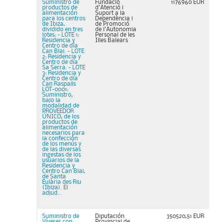
Suministro de
Fundació
1176960 EUR
productos de
d'Atenció i
alimentación
Suport a la
para los centros
Dependència i
de Ibiza,
de Promoció
dividido en tres
de l'Autonomia
lotes: - LOTE 1:
Personal de les
Residencia y
Illes Balears
Centro de día
Can Blai. - LOTE
2: Residencia y
Centro de día
Sa Serra. - LOTE
3: Residencia y
Centro de día
Can Raspalls
LOT-0001:
Suministro,
bajo la
modalidad de
PROVEEDOR
ÚNICO, de los
productos de
alimentación
necesarios para
la confección
de los menús y
de las diversas
ingestas de los
usuarios de la
Residencia y
Centro Can Blai,
de Santa
Eulària des Riu
(Ibiza). El
adjud...
Suministro de
Diputación
350520,51 EUR
Víveres con
Provincial de