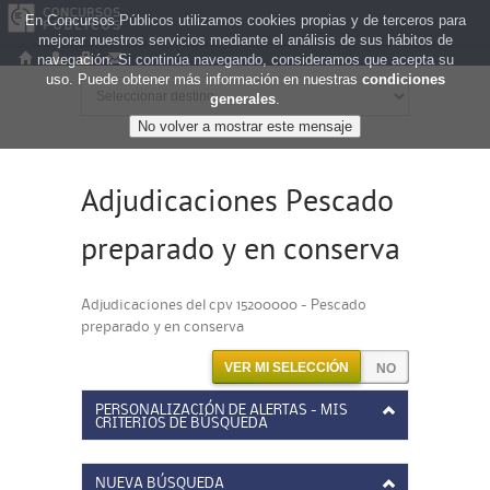
En Concursos Públicos utilizamos cookies propias y de terceros para
mejorar nuestros servicios mediante el análisis de sus hábitos de
navegación. Si continúa navegando, consideramos que acepta su
uso. Puede obtener más información en nuestras
condiciones
generales
.
Adjudicaciones Pescado
preparado y en conserva
Adjudicaciones del cpv 15200000 - Pescado
preparado y en conserva
VER MI SELECCIÓN
PERSONALIZACIÓN DE ALERTAS - MIS
CRITERIOS DE BÚSQUEDA
NUEVA BÚSQUEDA