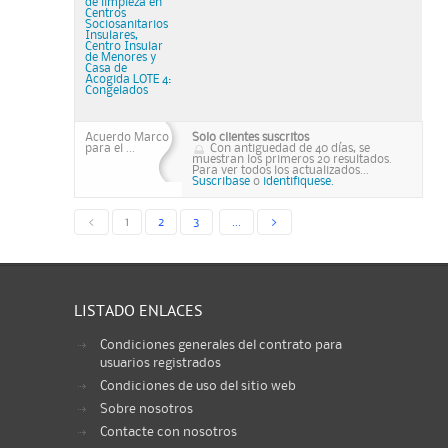
de limpieza en
Centros
Sociosanitarios
Insulares,
Centro Insular
de Menores y
Casa de
Acogida LOTE 4:
Congelados
Acuerdo Marco
Solo clientes suscritos
para el ...
Con antiguedad de 40 días, se
muestran los primeros 20 resultados.
Para ver todos los actualizados...
Suscribase
o
identifiquese.
<
1
2
3
...
>
LISTADO ENLACES
Condiciones generales del contrato para
usuarios registrados
Condiciones de uso del sitio web
Sobre nosotros
Contacte con nosotros