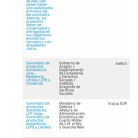
de este Lote
deben haber
sido elaborados
el mismo día
del suministro.
Además, los
productos
deben ser
conservados y
entregados en
sus respectivos
envoltorios
cerrados y con
etiquetados
claros.
Suministro de
Gobierno de
6486,5
productos
Aragón /
alimenticios
Departamento
2026 -
de Ciudadanía
Residencia
y Derechos
Utrillas LOTE 5:
Sociales /
Conservas
Instituto
Aragonés de
Servicios
Sociales
Suministro de
Ministerio de
103636 EUR
productos
Defensa /
alimenticios
Jefatura de
LOT-0006:
Administración
Suministro de
Económica del
productos
Cuarto Militar
alimenticios -
de S.M. el Rey
LOTE 6 Lácteos
y Guardia Real