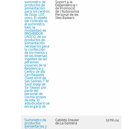
suministro de
Suport a la
productos de
Dependència i
alimentación
de Promoció
para los centros
de l'Autonomia
de Ibiza. LOT-
Personal de les
0003: El objeto
Illes Balears
del contrato es
el suministro,
bajo la
modalidad de
PROVEEDOR
ÚNICO, de los
productos de
alimentación
necesarios para
la confección
de los menús y
de las diversas
ingestas de las
personas
usuarias de la
Residencia y
Centro de día
Can Raspalls
(Sant Jordi de
Ses Salines, T.M.
Sant Josep de
Sa Talaia) por
parte del
personal de
cocina propio
de esta. El
adjudicatario se
encargará de...
Suministro de
Cabildo Insular
52791,24
productos
de La Gomera
alimentarios y