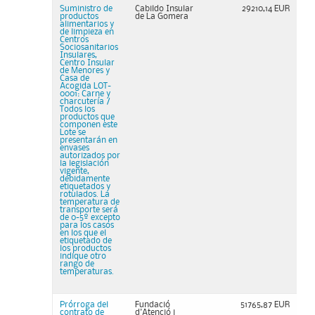
Suministro de
Cabildo Insular
29210,14 EUR
productos
de La Gomera
alimentarios y
de limpieza en
Centros
Sociosanitarios
Insulares,
Centro Insular
de Menores y
Casa de
Acogida LOT-
0001: Carne y
charcutería /
Todos los
productos que
componen este
Lote se
presentarán en
envases
autorizados por
la legislación
vigente,
debidamente
etiquetados y
rotulados. La
temperatura de
transporte será
de 0-5º excepto
para los casos
en los que el
etiquetado de
los productos
indique otro
rango de
temperaturas.
Prórroga del
Fundació
51765,87 EUR
contrato de
d'Atenció i