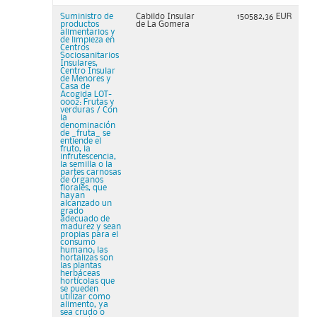
Suministro de
Cabildo Insular
150582,36 EUR
productos
de La Gomera
alimentarios y
de limpieza en
Centros
Sociosanitarios
Insulares,
Centro Insular
de Menores y
Casa de
Acogida LOT-
0002: Frutas y
verduras / Con
la
denominación
de _fruta_ se
entiende el
fruto, la
infrutescencia,
la semilla o la
partes carnosas
de órganos
florales, que
hayan
alcanzado un
grado
adecuado de
madurez y sean
propias para el
consumo
humano; las
hortalizas son
las plantas
herbáceas
hortícolas que
se pueden
utilizar como
alimento, ya
sea crudo o