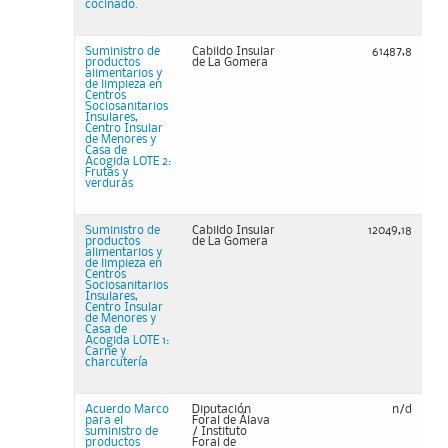
cocinado.
Suministro de
Cabildo Insular
61487,8
productos
de La Gomera
alimentarios y
de limpieza en
Centros
Sociosanitarios
Insulares,
Centro Insular
de Menores y
Casa de
Acogida LOTE 2:
Frutas y
verduras
Suministro de
Cabildo Insular
12049,18
productos
de La Gomera
alimentarios y
de limpieza en
Centros
Sociosanitarios
Insulares,
Centro Insular
de Menores y
Casa de
Acogida LOTE 1:
Carne y
charcutería
Acuerdo Marco
Diputación
n/d
para el
Foral de Álava
suministro de
/ Instituto
productos
Foral de