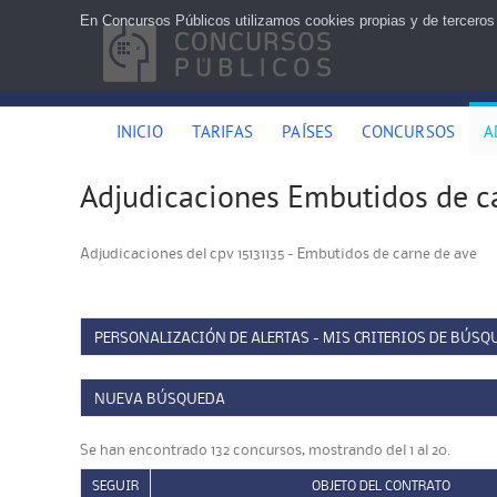
En Concursos Públicos utilizamos cookies propias y de terceros
INICIO
TARIFAS
PAÍSES
CONCURSOS
A
Adjudicaciones Embutidos de c
Adjudicaciones del cpv 15131135 - Embutidos de carne de ave
PERSONALIZACIÓN DE ALERTAS - MIS CRITERIOS DE BÚSQ
NUEVA BÚSQUEDA
Se han encontrado 132 concursos, mostrando del 1 al 20.
SEGUIR
OBJETO DEL CONTRATO