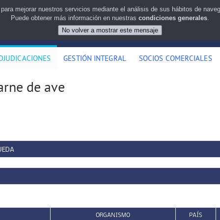
 para mejorar nuestros servicios mediante el análisis de sus hábitos de nav
Puede obtener más información en nuestras
condiciones generales
.
DJUDICACIONES
GESTIÓN INTEGRAL
SOCIOS COMERCIALES
arne de ave
UEDA
ORGANISMO
PAÍS