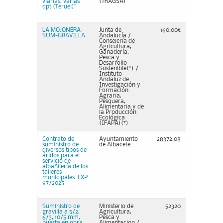
viarias, varias
(TRAGSA)
dpt (Teruel)”
LA MOJONERA-
Junta de
160,00€
SUM-GRAVILLA
Andalucía /
Consejería de
Agricultura,
Ganadería,
Pesca y
Desarrollo
Sostenible(*) /
Instituto
Andaluz de
Investigación y
Formación
Agraria,
Pesquera,
Alimentaria y de
la Producción
Ecológica
(IFAPA)(*)
Contrato de
Ayuntamiento
28372,08
suministro de
de Albacete
diversos tipos de
áridos para el
servicio de
albañilería de los
talleres
municipales. EXP
97/2025
Suministro de
Ministerio de
52320
gravilla a 5/2,
Agricultura,
6/3, 10/5 mm,
Pesca y
puesta en obra,
Alimentacion /