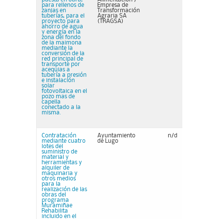
para rellenos de
Empresa de
zanjas en
Transformación
tuberías, para el
Agraria SA
proyecto para
(TRAGSA)
ahorro de agua
y energía en la
zona del fondo
de la maimona
mediante la
conversión de la
red principal de
transporte por
acequias a
tubería a presión
e instalación
solar
fotovoltaica en el
pozo mas de
capella
conectado a la
misma.
Contratación
Ayuntamiento
n/d
mediante cuatro
de Lugo
lotes del
suministro de
material y
herramientas y
alquiler de
maquinaria y
otros medios
para la
realización de las
obras del
programa
Muramiñae
Rehabilita
incluido en el