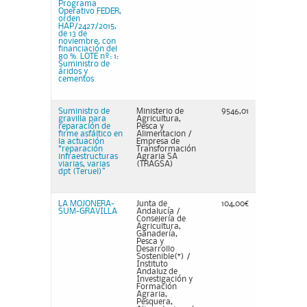
Programa
Operativo FEDER,
orden
HAP/2427/2015,
de 13 de
noviembre, con
financiación del
80 %. LOTE nº: 1:
Suministro de
áridos y
cementos
Suministro de
Ministerio de
9546,01
gravilla para
Agricultura,
reparación de
Pesca y
firme asfáltico en
Alimentacion /
la actuación
Empresa de
“reparación
Transformación
infraestructuras
Agraria SA
viarias, varias
(TRAGSA)
dpt (Teruel)”
LA MOJONERA-
Junta de
104,00€
SUM-GRAVILLA
Andalucía /
Consejería de
Agricultura,
Ganadería,
Pesca y
Desarrollo
Sostenible(*) /
Instituto
Andaluz de
Investigación y
Formación
Agraria,
Pesquera,