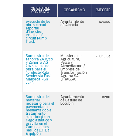
OBJETO DEL
ORGANISMO
IMPORTE
CONTRATO
execució de les
Ayuntamiento
148000
obres circuit
de Albaida
esportiu
d'inercies:
instal·lació
circuit Pump
Track
Suministro de
Ministerio de
20848,54
zahorra ZA 0/20
Agricultura,
y Zahorra AG
Pesca y
20/40 a pie de
Alimentacion /
obra para el
Empresa de
“projecte Ruta
Transformación
Senderista East
Agraria SA
Mallorca –GR
(TRAGSA)
226”.
Suministro del
Ayuntamiento
11280
material
de Castillo de
necesario para el
Locubín
pavimentado
mediante doble
tratamiento
superficial con
riego asfáltico y
gravilla en el
Camino de los
Rasillos LOTE 2:
Emulsión