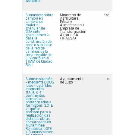
Asfáltica
Suministro sobre
Ministerio de
n/d
camión en
Agricultura,
cantera de
Pesca y
material
Alimentacion /
granular de
Empresa de
diferente
Transformación
granulometría
Agraria SA
para la
(TRAGSA)
construcción de
base o sub-base
de la red de
caminos de la
zona regable de
El Vicario en el
TTMM de Ciudad
Real.
Subministración
Ayuntamiento
0
- mediante DOUS
de Lugo
lotes - de áridos
e cementos
(LOTE 1) e
pavimentos,
elementos
prefabricados e
formigóns (LOTE
2) que se
precisen para a
realización das
distintas obras
enmarcadas en
Muramiñae
Rehabilita. LOTE
1: Suministracion