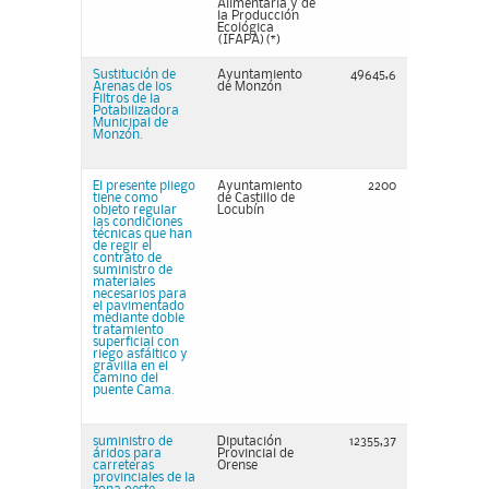
Alimentaria y de
la Producción
Ecológica
(IFAPA)(*)
Sustitución de
Ayuntamiento
49645,6
Arenas de los
de Monzón
Filtros de la
Potabilizadora
Municipal de
Monzón.
El presente pliego
Ayuntamiento
2200
tiene como
de Castillo de
objeto regular
Locubín
las condiciones
técnicas que han
de regir el
contrato de
suministro de
materiales
necesarios para
el pavimentado
mediante doble
tratamiento
superficial con
riego asfáltico y
gravilla en el
camino del
puente Cama.
suministro de
Diputación
12355,37
áridos para
Provincial de
carreteras
Orense
provinciales de la