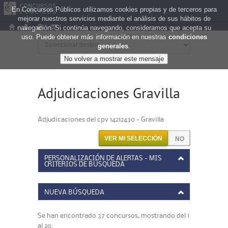
En Concursos Públicos utilizamos cookies propias y de terceros para
mejorar nuestros servicios mediante el análisis de sus hábitos de
navegación. Si continúa navegando, consideramos que acepta su
uso. Puede obtener más información en nuestras
condiciones
generales
.
Adjudicaciones Gravilla
Adjudicaciones del cpv 14212430 - Gravilla
VER MI SELECCIÓN
PERSONALIZACIÓN DE ALERTAS - MIS
CRITERIOS DE BÚSQUEDA
NUEVA BÚSQUEDA
Se han encontrado 37 concursos, mostrando del 1
al 20.