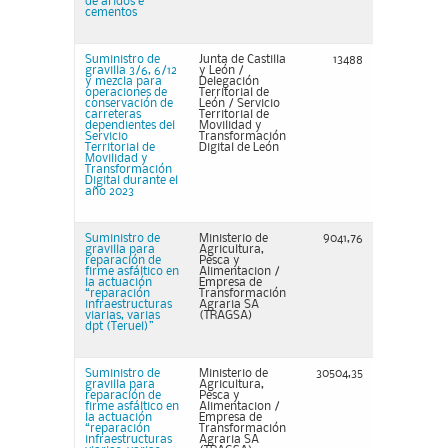
de aridos e
cementos
Suministro de
Junta de Castilla
13488
gravilla 3/6, 6/12
y León /
y mezcla para
Delegación
operaciones de
Territorial de
conservación de
León / Servicio
carreteras
Territorial de
dependientes del
Movilidad y
Servicio
Transformación
Territorial de
Digital de León
Movilidad y
Transformación
Digital durante el
año 2023
Suministro de
Ministerio de
9041,76
gravilla para
Agricultura,
reparación de
Pesca y
firme asfáltico en
Alimentacion /
la actuación
Empresa de
“reparación
Transformación
infraestructuras
Agraria SA
viarias, varias
(TRAGSA)
dpt (Teruel)”
Suministro de
Ministerio de
30504,35
gravilla para
Agricultura,
reparación de
Pesca y
firme asfáltico en
Alimentacion /
la actuación
Empresa de
“reparación
Transformación
infraestructuras
Agraria SA