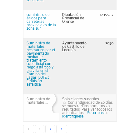
zona oeste
suministro de
Diputación
12355,37
áridos para
Provincial de
carreteras
Orense
provinciales de la
zona sur
Suministro de
Ayuntamiento
7050
materiales
de Castillo de
necesarios par el
Locubín
pavimentado
mediante
tratamiento
superficial con
riego asfáltico y
gravilla en el
Camino del
Lagar. LOTE 2:
Emulsión
asfáltica
Suministro de
Solo clientes suscritos
materiales ...
Con antiguedad de 40 días,
se muestran los primeros 20
resultados. Para ver todos los
actualizados...
Suscribase
o
identifiquese.
<
1
2
>