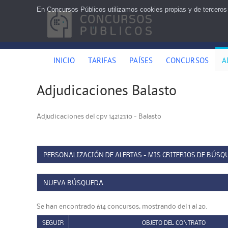
En Concursos Públicos utilizamos cookies propias y de terceros
INICIO
TARIFAS
PAÍSES
CONCURSOS
A
Adjudicaciones Balasto
Adjudicaciones del cpv 14212310 - Balasto
PERSONALIZACIÓN DE ALERTAS - MIS CRITERIOS DE BÚSQ
NUEVA BÚSQUEDA
Se han encontrado 614 concursos, mostrando del 1 al 20.
SEGUIR
OBJETO DEL CONTRATO