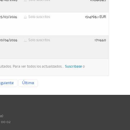
25/03/2026
Solo suscritos
1514798,1 EUR
20/04/2026
Solo suscritos
1711660
ltados. Para ver todos los actualizados...
Suscribase
o
iguiente
Última
ña)
0 00 02