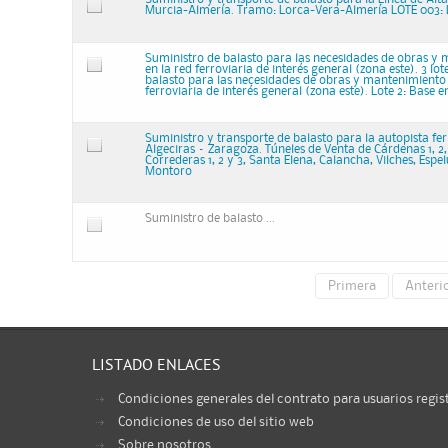
Murcia-Almería. Tramo: Lorca-Vera-Almería LOTE 003: L
Suministro de balasto para las necesidades de obras y
en la red ferroviaria de interés general (zona este). 3 lo
balasto para las necesidades de obras y mantenimiento 
ferroviaria de interés general (zona este). Lote 2: Base e
Suministro y transporte de balasto para la autopista fer
Algeciras – Zaragoza. Túneles de Venta de Cárdenas 1, 2, 
Correderas 1, 2 y 3, Santa Elena, Calancha, Vilches, Espe
Montoro
Suministro de balasto ...
Primera
Anteri
LISTADO ENLACES
Condiciones generales del contrato para usuarios regis
Condiciones de uso del sitio web
Sobre nosotros