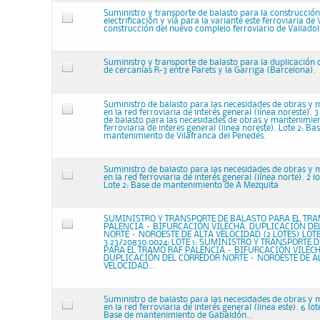
Suministro y transporte de balasto para la construcción
electrificación y vía para la variante este ferroviaria de 
construcción del nuevo complejo ferroviario de Valladoli
Suministro y transporte de balasto para la duplicación d
de cercanías R-3 entre Parets y la Garriga (Barcelona).
Suministro de balasto para las necesidades de obras y
en la red ferroviaria de interés general (línea noreste). 
de balasto para las necesidades de obras y mantenimien
ferroviaria de interes general (linea noreste). Lote 2: Ba
mantenimiento de Vilafranca del Penedés.
Suministro de balasto para las necesidades de obras y
en la red ferroviaria de interés general (línea norte). 2 l
Lote 2: Base de mantenimiento de A Mezquita
SUMINISTRO Y TRANSPORTE DE BALASTO PARA EL TRA
PALENCIA – BIFURCACIÓN VILECHA. DUPLICACIÓN DE
NORTE – NOROESTE DE ALTA VELOCIDAD (2 LOTES) LOTE
3.23/20830.0024: LOTE 1: SUMINISTRO Y TRANSPORTE 
PARA EL TRAMO RAF PALENCIA – BIFURCACIÓN VILECH
DUPLICACIÓN DEL CORREDOR NORTE – NOROESTE DE A
VELOCIDAD...
Suministro de balasto para las necesidades de obras y
en la red ferroviaria de interés general (linea este). 6 lot
Base de mantenimiento de Gabaldón...