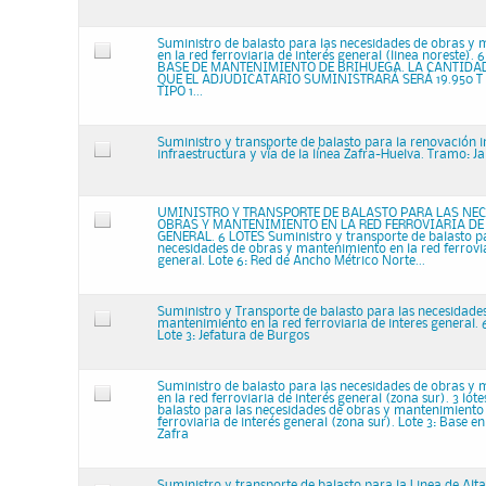
Suministro de balasto para las necesidades de obras y
en la red ferroviaria de interés general (linea noreste). 6
BASE DE MANTENIMIENTO DE BRIHUEGA. LA CANTIDA
QUE EL ADJUDICATARIO SUMINISTRARÁ SERÁ 19.950 T
TIPO 1...
Suministro y transporte de balasto para la renovación i
infraestructura y vía de la línea Zafra-Huelva. Tramo: 
UMINISTRO Y TRANSPORTE DE BALASTO PARA LAS NEC
OBRAS Y MANTENIMIENTO EN LA RED FERROVIARIA DE
GENERAL. 6 LOTES Suministro y transporte de balasto p
necesidades de obras y mantenimiento en la red ferrovia
general. Lote 6: Red de Ancho Métrico Norte...
Suministro y Transporte de balasto para las necesidade
mantenimiento en la red ferroviaria de interes general. 
Lote 3: Jefatura de Burgos
Suministro de balasto para las necesidades de obras y
en la red ferroviaria de interés general (zona sur). 3 lot
balasto para las necesidades de obras y mantenimiento 
ferroviaria de interés general (zona sur). Lote 3: Base e
Zafra
Suministro y transporte de balasto para la Linea de Alt