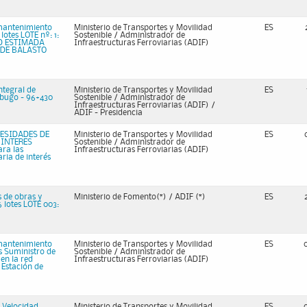
 mantenimiento
Ministerio de Transportes y Movilidad
ES
 lotes LOTE nº: 1:
Sostenible / Administrador de
D ESTIMADA
Infraestructuras Ferroviarias (ADIF)
 DE BALASTO
ntegral de
Ministerio de Transportes y Movilidad
ES
Jabugo - 96+430
Sostenible / Administrador de
Infraestructuras Ferroviarias (ADIF) /
ADIF - Presidencia
ESIDADES DE
Ministerio de Transportes y Movilidad
ES
 INTERES
Sostenible / Administrador de
ara las
Infraestructuras Ferroviarias (ADIF)
ria de interés
s de obras y
Ministerio de Fomento(*) / ADIF (*)
ES
6 lotes LOTE 003:
 mantenimiento
Ministerio de Transportes y Movilidad
ES
es Suministro de
Sostenible / Administrador de
en la red
Infraestructuras Ferroviarias (ADIF)
n Estación de
a Velocidad
Ministerio de Transportes y Movilidad
ES