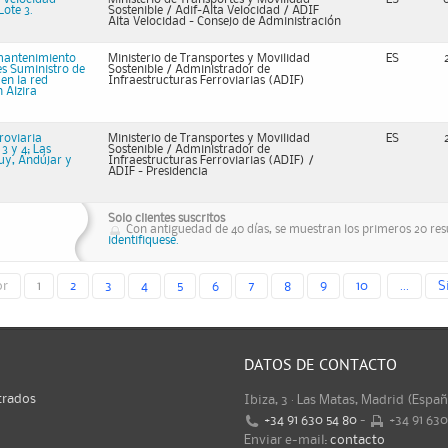
ote 3.
Sostenible / Adif-Alta Velocidad / ADIF
Alta Velocidad - Consejo de Administración
 mantenimiento
Ministerio de Transportes y Movilidad
ES
tes Suministro de
Sostenible / Administrador de
en la red
Infraestructuras Ferroviarias (ADIF)
n Alzira
roviaria
Ministerio de Transportes y Movilidad
ES
3 y 4; Las
Sostenible / Administrador de
luy, Andújar y
Infraestructuras Ferroviarias (ADIF) /
ADIF - Presidencia
Solo clientes suscritos
Con antiguedad de 40 días, se muestran los primeros 20 resu
identifiquese.
or
1
2
3
4
5
6
7
8
9
10
...
S
DATOS DE CONTACTO
trados
Ibiza, 3 · Las Matas, Madrid (Espa
+34 91 630 54 80
-
+34 91 63
Enviar e-mail:
contacto