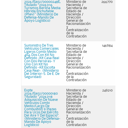
2026/Ea02/00000248E,
Ministerio de
266770
Titulado “20263116
Hacienda /
Turismos Berlina Media
Secretaría de
Híbrida Enchufable
Estado de
(Phev)” (Ministerio De
Hacienda /
Defensa-Mando De
Dirección
Apoyo Logístico)
General de
Racionalización
y
Centralización
de la
Contratación
Suministro De Tres
Ministerio de
146984
Vehículos Comerciales
Hacienda /
Ligeros Combi Medio
Secretaría de
4X4, Dos Con Kit No
Estado de
Definido -Kit Casa Real
Hacienda /
Con Dos Perreras- Y
Dirección
Uno Con Kit No
General de
Definido -Kit Escolta
Racionalización
Casa Real-. (Ministerio
y
Del Interior-S. De E. De
Centralización
Seguridad)
de la
Contratación
Expte
Ministerio de
249210
2026/Ea02/00000180
Hacienda /
Titulado “20263118
Secretaría de
Adquisición De Nueve
Estado de
Vehículos Combi
Hacienda /
Medio/Largo De
Dirección
Combustión 9 Plazas
General de
Para Ucos Del Ejército
Racionalización
Del Aire Y Del Espacio".
y
(Ministerio De Defensa-
Centralización
Mando De Apoyo
de la
Logístico)
Contratación