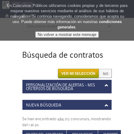
En Concursos Públicos utilizamos cookies propias y de terceros para
mejorar nuestros servicios mediante el análisis de sus hábitos de
navegación. Si continúa navegando, consideramos que acepta su
uso. Puede obtener más información en nuestras
condiciones
generales
.
Búsqueda de contratos
VER MI SELECCIÓN
PERSONALIZACIÓN DE ALERTAS - MIS
CRITERIOS DE BÚSQUEDA
NUEVA BÚSQUEDA
Se han encontrado 484.213 concursos, mostrando
del 1 al 20.