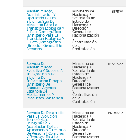
Mantenimiento,
Ministerio de
487520
Administración Y
Hacienda /
Operación De Los
Secretaría de
Sistemas Sap Del
Estado de
Ministerio Para La
Hacienda /
Transición Ecológica Y
Dirección
El Reto Demográfico.
General de
(Ministerio Para La
Racionalización
Transición Ecológica Y
y
El Reto Demográfico-
Centralización
Dirección General De
de la
Servicios)
Contratación
Servicio De
Ministerio de
115994,42
Mantenimiento
Hacienda /
Evolutivo Y Soporte A
Secretaría de
Integraciones Del
Estado de
Sistema De
Hacienda /
Información Proapp
Dirección
(Ministerio De
General de
Sanidad-Agencia
Racionalización
Española De
y
Medicamentos Y
Centralización
Productos Sanitarios)
de la
Contratación
Servicio De Desarrollo
Ministerio de
134918,52
Para La Evolución
Hacienda /
Tecnológica,
Secretaría de
Reingeniería Y
Estado de
Adaptación De Las
Hacienda /
Aplicaciones Directorio
Dirección
De Personal, Compras
General de
Y Reprografía A La
Racionalización