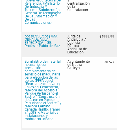
Nueva Arquitectura De
y
Referencia. (Ministerio
Centralización
De Industria Y
de la
Turismo-Subdirección
Contratación
General De Tecnologías
De La Información Y
De Las
Comunicaciones)
00229/ISE/2026/MA
Junta de
62999,99
OBRA DE AULA
Andalucía /
ESPECÍFICA - IES
Agencia
Profesor Pablo del Saz
Pública
Andaluza de
Educación
Suministro de material
Ayuntamiento
3567,77
necesario, con
de Nueva
prestación
Carteya
complementaria de
servicio de maquinaria,
para ejecución de las
obras (PFEA 2025):
“Reurbanización Varias
Calles del Cementerio,”
“Mejora del Acceso al
Parque Periurbano el
Sastre,” “Construcción
de Aseos en Parque
Periurbano el Sastre,” y
“Mejora Camino
Cañada Rasillo. Tramo
1.” LOTE 7: Material de
instalaciones y
mobiliario urbano.