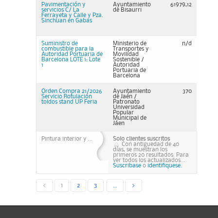
Pavimentación y
Ayuntamiento
61979,12
servicios C/ La
de Bisaurri
Ferrayeta y Calle y Pza.
Sinchuan en Gabas
Suministro de
Ministerio de
n/d
combustible para la
Transportes y
Autoridad Portuaria de
Movilidad
Barcelona LOTE 1: Lote
Sostenible /
1
Autoridad
Portuaria de
Barcelona
Orden Compra 21/2026
Ayuntamiento
370
Servicio Rotulación
de Jaén /
toldos stand UP Feria
Patronato
Universidad
Popular
Municipal de
Jáen
Pintura interior y ...
Solo clientes suscritos
Con antiguedad de 40
días, se muestran los
primeros 20 resultados. Para
ver todos los actualizados...
Suscribase
o
identifiquese.
<
1
2
3
...
>