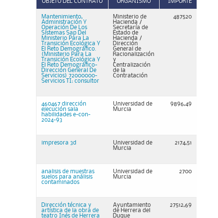
OBJETO DEL CONTRATO
ORGANISMO
IMPORTE
Mantenimiento,
Ministerio de
487520
Administración Y
Hacienda /
Operación De Los
Secretaría de
Sistemas Sap Del
Estado de
Ministerio Para La
Hacienda /
Transición Ecológica Y
Dirección
El Reto Demográfico.
General de
(Ministerio Para La
Racionalización
Transición Ecológica Y
y
El Reto Demográfico-
Centralización
Dirección General De
de la
Servicios) 72000000-
Contratación
Servicios TI: consultor
460467 dirección
Universidad de
9896,49
ejecución sala
Murcia
habilidades e-con-
2024-93
impresora 3d
Universidad de
2174,51
Murcia
analisis de muestras
Universidad de
2700
suelos para análisis
Murcia
contaminados
Dirección técnica y
Ayuntamiento
27512,69
artística de la obra de
de Herrera del
teatro Inés de Herrera
Duque