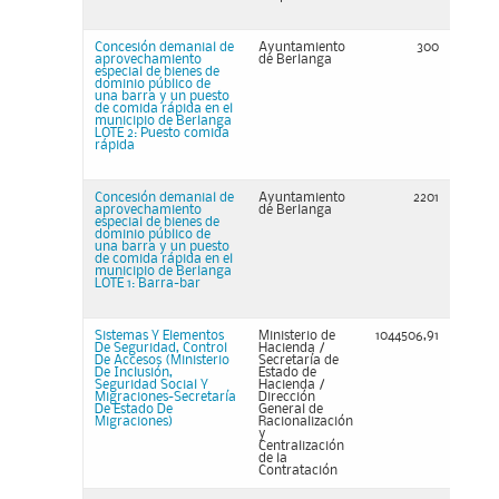
Concesión demanial de
Ayuntamiento
300
aprovechamiento
de Berlanga
especial de bienes de
dominio público de
una barra y un puesto
de comida rápida en el
municipio de Berlanga
LOTE 2: Puesto comida
rápida
Concesión demanial de
Ayuntamiento
2201
aprovechamiento
de Berlanga
especial de bienes de
dominio público de
una barra y un puesto
de comida rápida en el
municipio de Berlanga
LOTE 1: Barra-bar
Sistemas Y Elementos
Ministerio de
1044506,91
De Seguridad, Control
Hacienda /
De Accesos (Ministerio
Secretaría de
De Inclusión,
Estado de
Seguridad Social Y
Hacienda /
Migraciones-Secretaría
Dirección
De Estado De
General de
Migraciones)
Racionalización
y
Centralización
de la
Contratación