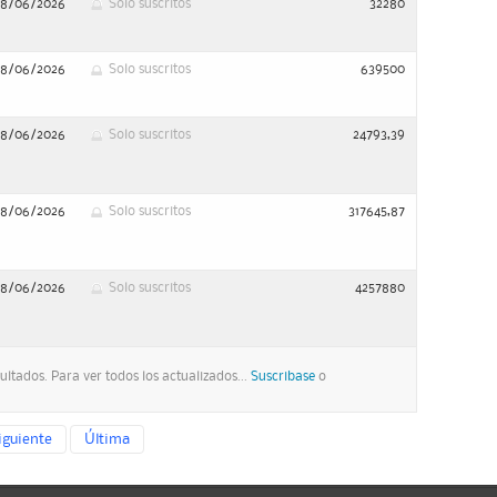
18/06/2026
Solo suscritos
32280
18/06/2026
Solo suscritos
639500
18/06/2026
Solo suscritos
24793,39
18/06/2026
Solo suscritos
317645,87
18/06/2026
Solo suscritos
4257880
ltados. Para ver todos los actualizados...
Suscribase
o
iguiente
Última