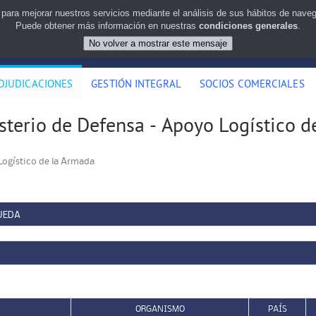
 para mejorar nuestros servicios mediante el análisis de sus hábitos de nav
Puede obtener más información en nuestras
condiciones generales
.
DJUDICACIONES
GESTIÓN INTEGRAL
SOCIOS COMERCIALES
sterio de Defensa - Apoyo Logístico 
Logístico de la Armada
UEDA
ORGANISMO
PAÍS