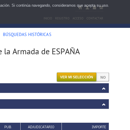
egación. Si continúa navegando, consideramos que acepta su uso.
INICIO
REGISTRO
ACCESO
CONTACTAR
BÚSQUEDAS HISTÓRICAS
de la Armada de ESPAÑA
VER MI SELECCIÓN
PUB.
ADJUDICATARIO
IMPORTE