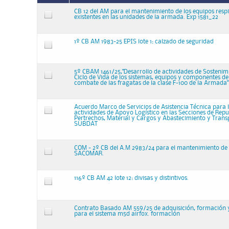
CB 12 del AM para el mantenimiento de los equipos respi
existentes en las unidades de la armada. Exp 1581_22
1º CB AM 1983-25 EPIS lote 1: calzado de seguridad
5º CBAM 1461/25,"Desarrollo de actividades de Sostenim
Ciclo de Vida de los sistemas, equipos y componentes de
combate de las fragatas de la clase F-100 de la Armada"
Acuerdo Marco de Servicios de Asistencia Técnica para l
actividades de Apoyo Logístico en las Secciones de Repu
Pertrechos, Material y Cargos y Abastecimiento y Transp
SUBDAT
COM - 2º CB del A.M 2983/24 para el mantenimiento de 
SACOMAR.
116º CB AM 42 lote 12: divisas y distintivos.
Contrato Basado AM 559/25 de adquisición, formación 
para el sistema m5d airfox. formación