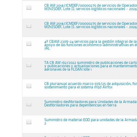
CB AM 2018/JCMDEF/00000275 de servicios de Operador 
MINISDEF, Lote II: servicios logísticos nacionales – 2026
CB AM 2018/JCMDEF/00000275 de servicios de Operador 
MINISDEF, Lote II: servicios logísticos nacionales – 202
4º CBAM 2309-24 servicios para la gestión integral de la
apoyo de las funciones económico-administrativas en el
JAL
TA CB AM 192/2022 suministro de publicaciones de carto
y publicaciones y actualizaciones para el mantenimiento
aeronaves de la FLOAN lote 1
CB plurianual acuerdo marco 559/25 de adquisición, f
sostenimiento para el sistema m5d Airfox
Suministro desfibriladores para Unidades de la Armada
Desfibriladores para dependencias en tierra
Suministro de material EOD para unidades de la Armada
2