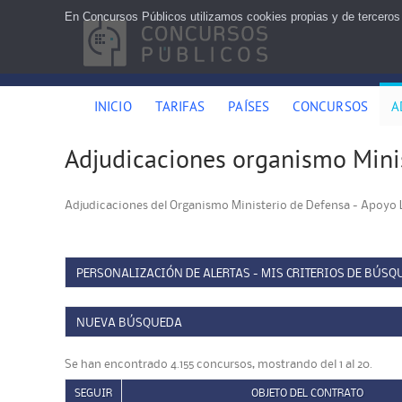
En Concursos Públicos utilizamos cookies propias y de terceros
INICIO
TARIFAS
PAÍSES
CONCURSOS
A
Adjudicaciones organismo Mini
Adjudicaciones del Organismo Ministerio de Defensa - Apoyo 
PERSONALIZACIÓN DE ALERTAS - MIS CRITERIOS DE BÚSQ
NUEVA BÚSQUEDA
Se han encontrado 4.155 concursos, mostrando del 1 al 20.
SEGUIR
OBJETO DEL CONTRATO