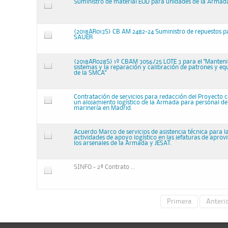
Suministro de material EOD para unidades de la Armada 
(2018AR013S) CB AM 2482-24 Suministro de repuestos 
SAUER
(2018AR028S) 1º CBAM 3056/25 LOTE 3 para el "Manten
sistemas y la reparación y calibración de patrones y e
de la SMCA"
Contratación de servicios para redacción del Proyecto c
un alojamiento logístico de la Armada para personal de
marinería en Madrid.
Acuerdo Marco de servicios de asistencia técnica para l
actividades de apoyo logístico en las jefaturas de apro
los arsenales de la Armada y JESAT.
SINFO.- 2ª Contrato ...
Primera
Anteri