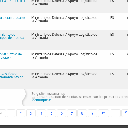
LOTE 1: - LOTE 1
Ministerio de Defensa / Apoyo Logístico de
ES
la Armada
para compresores
Ministerio de Defensa / Apoyo Logístico de
ES
la Armada
imiento de
Ministerio de Defensa / Apoyo Logístico de
ES
quipos de medida
la Armada
onstructivo de
Ministerio de Defensa / Apoyo Logístico de
ES
 tropa y
la Armada
a gestión de
Ministerio de Defensa / Apoyo Logístico de
ES
visionamiento de
la Armada
Solo clientes suscritos
Con antiguedad de 40 días, se muestran los primeros 20 resu
identifiquese.
or
1
2
3
4
5
6
7
8
9
10
...
S