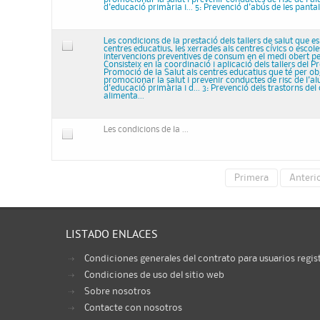
d'educació primària i... 5: Prevenció d'abús de les pantalles
Les condicions de la prestació dels tallers de salut que es
centres educatius, les xerrades als centres cívics o escoles
intervencions preventives de consum en el medi obert pe
Consisteix en la coordinació i aplicació dels tallers del
Promoció de la Salut als centres educatius que té per ob
promocionar la salut i prevenir conductes de risc de l'a
d'educació primària i d... 3: Prevenció dels trastorns d
alimenta...
Les condicions de la ...
Primera
Anteri
LISTADO ENLACES
Condiciones generales del contrato para usuarios regis
Condiciones de uso del sitio web
Sobre nosotros
Contacte con nosotros