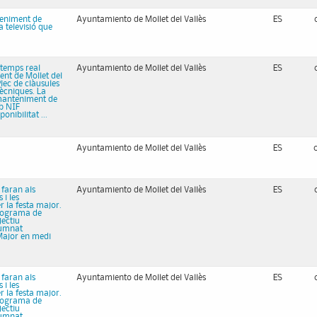
teniment de
Ayuntamiento de Mollet del Vallès
ES
a televisió que
 temps real
Ayuntamiento de Mollet del Vallès
ES
ent de Mollet del
lec de clàusules
tècniques. La
e manteniment de
b NIF
nibilitat ...
Ayuntamiento de Mollet del Vallès
ES
 faran als
Ayuntamiento de Mollet del Vallès
ES
 i les
r la festa major.
 Programa de
jectiu
lumnat
 Major en medi
 faran als
Ayuntamiento de Mollet del Vallès
ES
 i les
r la festa major.
 Programa de
jectiu
lumnat