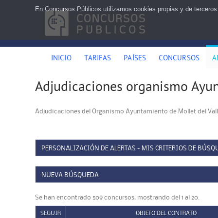
En Concursos Públicos utilizamos cookies propias y de terceros
INICIO
TARIFAS
PAÍSES
CONCURSOS
A
Adjudicaciones organismo Ayun
Adjudicaciones del Organismo Ayuntamiento de Mollet del Val
PERSONALIZACIÓN DE ALERTAS - MIS CRITERIOS DE BÚSQ
NUEVA BÚSQUEDA
Se han encontrado 509 concursos, mostrando del 1 al 20.
SEGUIR
OBJETO DEL CONTRATO