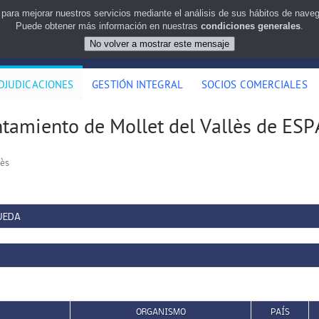
 para mejorar nuestros servicios mediante el análisis de sus hábitos de nav
Puede obtener más información en nuestras
condiciones generales
.
DJUDICACIONES
GESTIÓN INTEGRAL
SOCIOS COMERCIALES
tamiento de Mollet del Vallès de ES
lès
UEDA
ORGANISMO
PAÍS