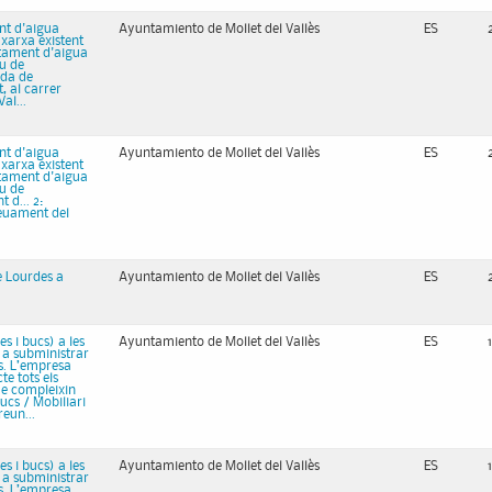
ent d'aigua
Ayuntamiento de Mollet del Vallès
ES
 xarxa existent
stament d'aigua
iu de
ada de
, al carrer
al...
ent d'aigua
Ayuntamiento de Mollet del Vallès
ES
 xarxa existent
stament d'aigua
iu de
 d... 2:
reuament del
e Lourdes a
Ayuntamiento de Mollet del Vallès
ES
s i bucs) a les
Ayuntamiento de Mollet del Vallès
ES
i a subministrar
us. L’empresa
te tots els
ue compleixin
ucs / Mobiliari
reun...
s i bucs) a les
Ayuntamiento de Mollet del Vallès
ES
i a subministrar
us. L’empresa