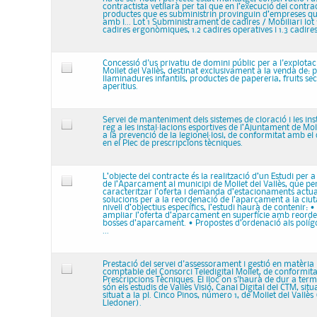
contractista vetllarà per tal que en l’execució del contrac
productes que es subministrin provinguin d’empreses q
amb l... Lot 1 Subministrament de cadires / Mobiliari lot 1
cadires ergonòmiques, 1.2 cadires operatives i 1.3 cadires
Concessió d'us privatiu de domini públic per a l'explotac
Mollet del Vallès, destinat exclusivament a la venda de: 
llaminadures infantils, productes de papereria, fruits secs
aperitius.
Servei de manteniment dels sistemes de cloració i les ins
reg a les instal·lacions esportives de l’Ajuntament de Moll
a la prevenció de la legionel·losi, de conformitat amb el 
en el Plec de prescripcions tècniques.
L’objecte del contracte és la realització d’un Estudi per 
de l’Aparcament al municipi de Mollet del Vallès, que pe
caracteritzar l’oferta i demanda d’estacionaments actual
solucions per a la reordenació de l’aparcament a la ciuta
nivell d’objectius específics, l’estudi haurà de contenir: 
ampliar l’oferta d’aparcament en superfície amb reorde
bosses d’aparcament. • Propostes d’ordenació als polígo
...
Prestació del servei d'assessorament i gestió en matèria l
comptable del Consorci Teledigital Mollet, de conformita
Prescripcions Tècniques. El lloc on s'haurà de dur a term
són els estudis de Vallès Visió, Canal Digital del CTM, situat
situat a la pl. Cinco Pinos, número 1, de Mollet del Vallès (
Lledoner).