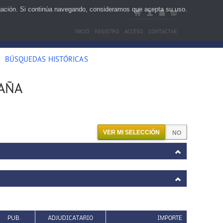
egación. Si continúa navegando, consideramos que acepta su uso.
INICIO
REGISTRO
ACCESO
CONTACTAR
BÚSQUEDAS HISTÓRICAS
PAÑA
VER MI SELECCIÓN
PUB.
ADJUDICATARIO
IMPORTE