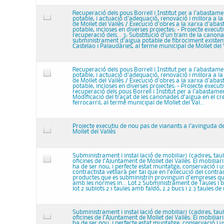
Recuperació dels pous Borrell i Institut per a l'abastam
potable, i actuació d'adequació, renovació i millora a la
de Mollet del Vallès / Execució d'obres a la xarxa d'aba
potable, incloses en diverses projectes: - Projecte execut
recuperació dels... 3: Substitució d’un tram de la canon
subministrament d’aigua potable de fibrociment existent
Castelao i Palaudàries, al terme municipal de Mollet del V
Recuperació dels pous Borrell i Institut per a l'abastam
potable, i actuació d'adequació, renovació i millora a la
de Mollet del Vallès / Execució d'obres a la xarxa d'aba
potable, incloses en diverses projectes: - Projecte execut
recuperació dels pous Borrell i Institut per a l'abastament
Modificació del traçat de les canonades d’aigua en el c
ferrocarril, al terme municipal de Mollet del Val...
Projecte executiu de nou pas de vianants a l'avinguda d
Mollet del Vallès
Subministrament i instal·lació de mobiliari (cadires, taule
oficines de l’Ajuntament de Mollet del Vallès. El mobiliar
ha de ser nou, i perfecte estat muntatge, conservació i 
contractista vetllarà per tal que en l’execució del contrac
productes que es subministrin provinguin d’empreses q
amb les normes in... Lot 2 Subministrament de Taules i b
lot 2 sublots 2.1 taules amb faldó, 2.2 bucs i 2.3 taules de 
Subministrament i instal·lació de mobiliari (cadires, taule
oficines de l’Ajuntament de Mollet del Vallès. El mobiliar
ha de ser nou, i perfecte estat muntatge, conservació i 