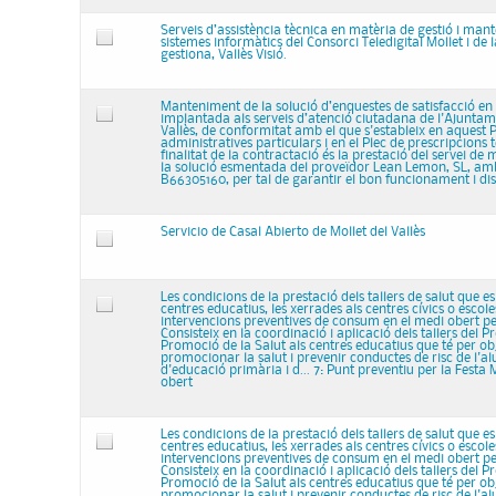
Serveis d’assistència tècnica en matèria de gestió i man
sistemes informàtics del Consorci Teledigital Mollet i de l
gestiona, Vallès Visió.
Manteniment de la solució d’enquestes de satisfacció en
implantada als serveis d’atenció ciutadana de l'Ajuntam
Vallès, de conformitat amb el que s'estableix en aquest P
administratives particulars i en el Plec de prescripcions 
finalitat de la contractació és la prestació del servei d
la solució esmentada del proveïdor Lean Lemon, SL, am
B66305160, per tal de garantir el bon funcionament i dispo
Servicio de Casal Abierto de Mollet del Vallès
Les condicions de la prestació dels tallers de salut que es
centres educatius, les xerrades als centres cívics o escoles
intervencions preventives de consum en el medi obert pe
Consisteix en la coordinació i aplicació dels tallers del
Promoció de la Salut als centres educatius que té per ob
promocionar la salut i prevenir conductes de risc de l'a
d'educació primària i d... 7: Punt preventiu per la Festa
obert
Les condicions de la prestació dels tallers de salut que es
centres educatius, les xerrades als centres cívics o escoles
intervencions preventives de consum en el medi obert pe
Consisteix en la coordinació i aplicació dels tallers del
Promoció de la Salut als centres educatius que té per ob
promocionar la salut i prevenir conductes de risc de l'a