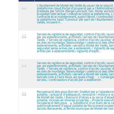
L'Ajuntament de Mollet del Vallès és usuari de la soluci
plataforma cloud Portal d'ocupació per a l'Administraci
prestada per SAVIA (Bergé-Levrault, SA), titular exclusi
propietat intel·lectual i industrial sobre la plataforma. L
contracte és el manteniment, suport tècnic i continuïtat d
la plataforma SaaS "Convoca" per part de l'Ajuntament d
Vallès, incloent-h...
Serveis de vigilància de seguretat, control d'accés i auxil
per als esdeveniments, activitats i serveis de l'Ajuntamen
Vallès. / Serveis de vigilància, control d’accés i auxiliar 
els dies de muntatge, desmuntatge i celebració dels dife
esdeveniments, activitats i serveis a Mollet del Vallès, tan.
seguretat sense armes per a esdevenim / Vigilants de se
armes per a esdeveniments i vigilants d'explo...
Serveis de vigilància de seguretat, control d'accés i auxil
per als esdeveniments, activitats i serveis de l'Ajuntamen
Vallès. / Serveis de vigilància, control d’accés i auxiliar 
els dies de muntatge, desmuntatge i celebració dels dife
esdeveniments, activitats i serveis a Mollet del Vallès, tan
tancats com a l’aire lliure, als quals s’hagi ... 1: Conserges
serveis, i controladors d’accés per a esdevenim...
Recuperació dels pous Borrell i Institut per a l'abastam
potable, i actuació d'adequació, renovació i millora a la
de Mollet del Vallès / Execució d'obres a la xarxa d'aba
potable, incloses en diverses projectes: - Projecte execut
recuperació dels pous... 4: Substitució d’un tram de la 
subministrament d’aigua potable de fibrociment existent
Jacinto Benavente, al terme municipal de Mollet del Vall.