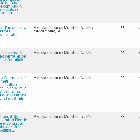
te tots els
ue compleixin
 sublots 1.1
 confid...
ió d'un quiosc a
Ayuntamiento de Mollet del Vallès /
ES
premsa i
Mercamollet, SL
 i torrats i
tal·lacions de
Ayuntamiento de Mollet del Vallès
ES
et del Vallès per
que s'estableix
a la Reordenació
Ayuntamiento de Mollet del Vallès
ES
rmeti
, analitzar
t. En concret, a
• Anàlisi de com
nacions i noves
ns industrials.
aboral, fiscal i
Ayuntamiento de Mollet del Vallès
ES
t amb el Plec de
e el contracte
s a l’edifici
edifici El