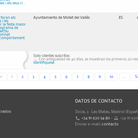
 i els seus ri...
 faran als
Ayuntamiento de Mollet del Vallès
ES
 i les
r la festa major.
 Programa de
jectiu
lumnat
el comportament
Solo clientes suscritos
Con antiguedad de 40 días, se muestran los primeros 20 resu
identifiquese.
or
1
2
3
4
5
6
7
8
9
10
...
S
DATOS DE CONTACTO
trados
Ibiza, 3 · Las Matas, Madrid (Espa
+34 91 630 54 80
-
+34 91 63
Enviar e-mail:
contacto