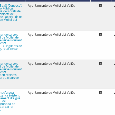
ó SaaS "Convoca",
Ayuntamiento de Mollet del Vallès
ES
ó Pública,
va dels drets de
'objecte del
e l'accés i ús de
e Mollet del
iar de serveis
Ayuntamiento de Mollet del Vallès
ES
t de Mollet del
de serveis durant
rents
.. 2: Vigilants de
guretat sense
iar de serveis
Ayuntamiento de Mollet del Vallès
ES
t de Mollet del
de serveis durant
rents
t en recintes
 i auxiliars de
ent d'aigua
Ayuntamiento de Mollet del Vallès
ES
 xarxa existent
stament d'aigua
iu de
canonada de
 al carrer
..