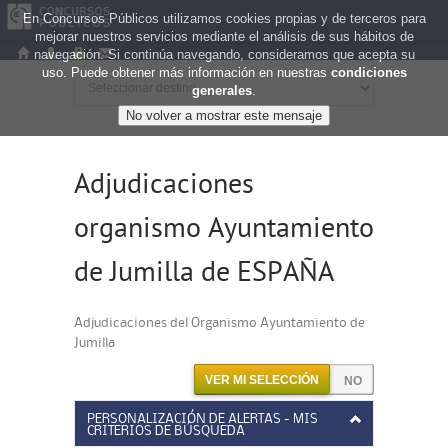
En Concursos Públicos utilizamos cookies propias y de terceros para
mejorar nuestros servicios mediante el análisis de sus hábitos de
navegación. Si continúa navegando, consideramos que acepta su
uso. Puede obtener más información en nuestras
condiciones
generales
.
Adjudicaciones
organismo Ayuntamiento
de Jumilla de ESPAÑA
Adjudicaciones del Organismo Ayuntamiento de
Jumilla
VER MI SELECCIÓN
PERSONALIZACIÓN DE ALERTAS - MIS
CRITERIOS DE BÚSQUEDA