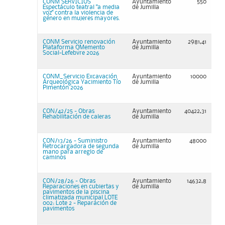
CONM SERVICIOS
Ayuntamiento
550
Espectáculo teatral "a media
de Jumilla
voz" contra la violencia de
género en mujeres mayores.
CONM Servicio renovación
Ayuntamiento
2981,41
Plataforma QMemento
de Jumilla
Social-Lefebvre 2026
CONM_Servicio Excavación
Ayuntamiento
10000
Arqueológica Yacimiento Tío
de Jumilla
Pimentón 2026
CON/42/25 - Obras
Ayuntamiento
40422,31
Rehabilitación de caleras
de Jumilla
CON/13/26 - Suministro
Ayuntamiento
48000
Retrocargadora de segunda
de Jumilla
mano para arreglo de
caminos
CON/28/26 - Obras
Ayuntamiento
14632,8
Reparaciones en cubiertas y
de Jumilla
pavimentos de la piscina
climatizada municipal LOTE
002: Lote 2 - Reparación de
pavimentos