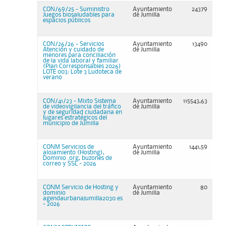
CON/69/25 - Suministro
Ayuntamiento
24379
Juegos biosaludables para
de Jumilla
espacios públicos
CON/26/26 - Servicios
Ayuntamiento
13490
Atención y cuidado de
de Jumilla
menores para conciliación
de la vida laboral y familiar
(Plan Corresponsables 2026)
LOTE 003: Lote 3 Ludoteca de
verano
CON/41/23 - Mixto Sistema
Ayuntamiento
115543,63
de videovigilancia del tráfico
de Jumilla
y de seguridad ciudadana en
lugares estratégicos del
municipio de Jumilla
CONM Servicios de
Ayuntamiento
1441,59
alojamiento (Hosting),
de Jumilla
Dominio .org, buzones de
correo y SSL - 2026
CONM Servicio de Hosting y
Ayuntamiento
80
dominio
de Jumilla
agendaurbanajumilla2030.es
- 2026