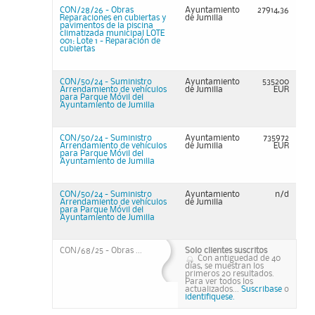
CON/28/26 - Obras
Ayuntamiento
27914,36
Reparaciones en cubiertas y
de Jumilla
pavimentos de la piscina
climatizada municipal LOTE
001: Lote 1 - Reparación de
cubiertas
CON/50/24 - Suministro
Ayuntamiento
535200
Arrendamiento de vehículos
de Jumilla
EUR
para Parque Móvil del
Ayuntamiento de Jumilla
CON/50/24 - Suministro
Ayuntamiento
735972
Arrendamiento de vehículos
de Jumilla
EUR
para Parque Móvil del
Ayuntamiento de Jumilla
CON/50/24 - Suministro
Ayuntamiento
n/d
Arrendamiento de vehículos
de Jumilla
para Parque Móvil del
Ayuntamiento de Jumilla
CON/68/25 - Obras ...
Solo clientes suscritos
Con antiguedad de 40
días, se muestran los
primeros 20 resultados.
Para ver todos los
actualizados...
Suscribase
o
identifiquese.