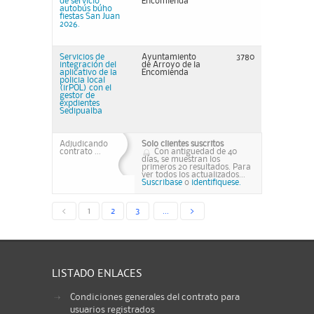
de servicio
Encomienda
autobús búho
fiestas San Juan
2026.
Servicios de
Ayuntamiento
3780
integración del
de Arroyo de la
aplicativo de la
Encomienda
policia local
(irPOL) con el
gestor de
expdientes
Sedipualba
Adjudicando
Solo clientes suscritos
contrato ...
Con antiguedad de 40
días, se muestran los
primeros 20 resultados. Para
ver todos los actualizados...
Suscribase
o
identifiquese.
<
1
2
3
...
>
LISTADO ENLACES
Condiciones generales del contrato para
usuarios registrados