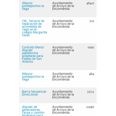
Altavoz
Ayuntamiento
494,0
polideportivo la
de Arroyo de la
Vega
Encomienda
CM_ Servicio de
Ayuntamiento
0,0
reparación de
de Arroyo de la
acometida de
Encomienda
riego en el
colegio Margarita
Salas.
Contrato Menor
Ayuntamiento
1000
Alquiler
de Arroyo de la
plataforma
Encomienda
adaptada para
Fiestas de San
Antonio
Altavoz
Ayuntamiento
494
polideportivo la
de Arroyo de la
Vega
Encomienda
Barra Secuencial
Ayuntamiento
337,2
Direccional
de Arroyo de la
Encomienda
Alquiler de
Ayuntamiento
12280
generadores,
de Arroyo de la
carpa y camión
Encomienda
escenario para