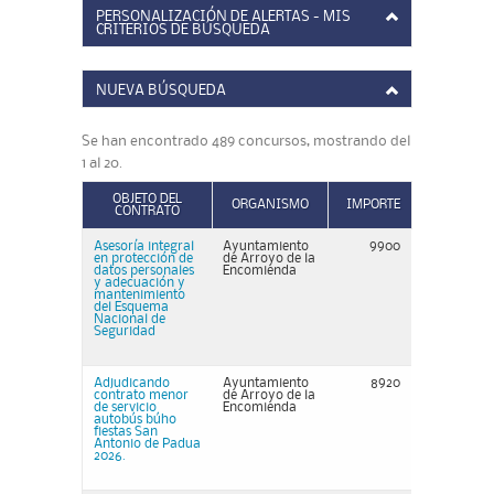
PERSONALIZACIÓN DE ALERTAS - MIS
CRITERIOS DE BÚSQUEDA
NUEVA BÚSQUEDA
Se han encontrado 489 concursos, mostrando del
1 al 20.
OBJETO DEL
ORGANISMO
IMPORTE
CONTRATO
Asesoría integral
Ayuntamiento
9900
en protección de
de Arroyo de la
datos personales
Encomienda
y adecuación y
mantenimiento
del Esquema
Nacional de
Seguridad
Adjudicando
Ayuntamiento
8920
contrato menor
de Arroyo de la
de servicio
Encomienda
autobús búho
fiestas San
Antonio de Padua
2026.