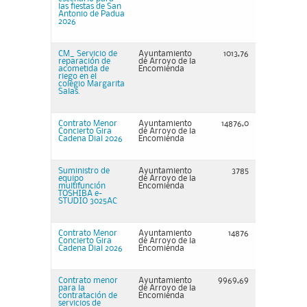
las fiestas de San
Antonio de Padua
2026
CM_ Servicio de
Ayuntamiento
1013,76
reparación de
de Arroyo de la
acometida de
Encomienda
riego en el
colegio Margarita
Salas.
Contrato Menor
Ayuntamiento
14876,0
Concierto Gira
de Arroyo de la
Cadena Dial 2026
Encomienda
Suministro de
Ayuntamiento
3785
equipo
de Arroyo de la
multifunción
Encomienda
TOSHIBA e-
STUDIO 3025AC
Contrato Menor
Ayuntamiento
14876
Concierto Gira
de Arroyo de la
Cadena Dial 2026
Encomienda
Contrato menor
Ayuntamiento
9969,69
para la
de Arroyo de la
contratación de
Encomienda
servicios de