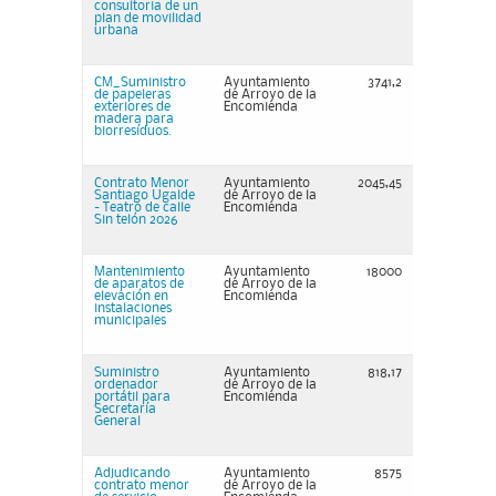
consultoria de un
plan de movilidad
urbana
CM_Suministro
Ayuntamiento
3741,2
de papeleras
de Arroyo de la
exteriores de
Encomienda
madera para
biorresíduos.
Contrato Menor
Ayuntamiento
2045,45
Santiago Ugalde
de Arroyo de la
- Teatro de calle
Encomienda
Sin telón 2026
Mantenimiento
Ayuntamiento
18000
de aparatos de
de Arroyo de la
elevación en
Encomienda
instalaciones
municipales
Suministro
Ayuntamiento
818,17
ordenador
de Arroyo de la
portátil para
Encomienda
Secretaría
General
Adjudicando
Ayuntamiento
8575
contrato menor
de Arroyo de la