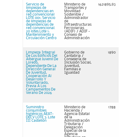
Servicio de
Ministerio de
1621895,93
limpiezas de
Transportes y
dependencias en
Movilidad
red convencional
Sostenible /
LOTE 001: Servicio
Administrador
de limpiezas de
de
dependencias de
Infraestructuras
red convencional.
Ferroviarias
20 lotes.Lote 1:
(ADIF) / ADIF -
Mantenimiento y
Consejo de
Circulación Centro
Administración
Limpieza Integral
Gobierno de
1890
De Los Edificios Del
Cantabria /
Albergue Juvenil De
Consejería de
Loredo,
Inclusión Social,
Dependiente De La
Juventud,
Dirección General
Familias e
De Juventud,
Igualdad
Cooperación Al
Desarrollo Y
Voluntariado,
Previa A Los
Campamentos De
Verano De 2026
Suministro
Ministerio de
1788
consumibles
Hacienda /
higiénicos AEAT-
Agencia Estatal
DECV LOTE 3: Lote
de la
III Castellón
Administración
Tributaria /
Delegación
Especial de la
Agencia