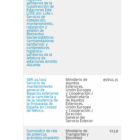
sanitarios de la
Subdirección de
Estaciones Este.
LOTE 001: Lote 1:
Servicio de
instalación,
mantenimiento,
reposición y
gestión de
elementos
bacteriostáticos
(ambientadores
sanitarios) y
contenedores
higiénico-
sanitarios de la
Jefatura de
estaciones ámbito
Alicante
SER-26/002
Ministerio de
85902,35
Servicio de
Asuntos
mantenimiento
Exteriores,
general de
Unión Europea
espacios exteriores
y Cooperación /
de la cancillería y
Subsecretaría
de la residencia de
de Asuntos
la Embajada de
Exteriores,
España en Ciudad
Unión Europea
de México.
y Cooperación /
Dirección
General del
Servicio Exterior
Suministro de rele
Ministerio de
723,8
de potencia,
Transportes y
arandela,limpiador
Movilidad