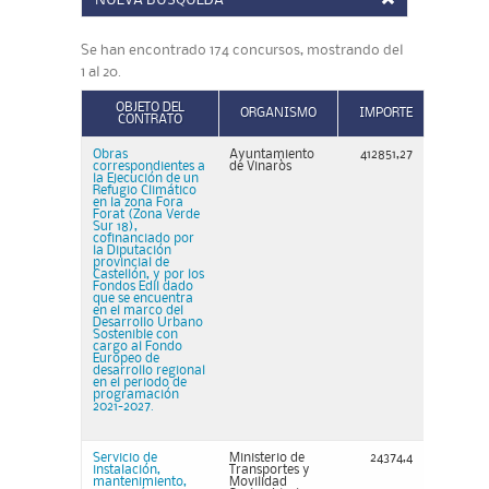
NUEVA BÚSQUEDA
Se han encontrado 174 concursos, mostrando del
1 al 20.
OBJETO DEL
ORGANISMO
IMPORTE
CONTRATO
Obras
Ayuntamiento
412851,27
correspondientes a
de Vinaròs
la Ejecución de un
Refugio Climático
en la zona Fora
Forat (Zona Verde
Sur 18),
cofinanciado por
la Diputación
provincial de
Castellón, y por los
Fondos Edil dado
que se encuentra
en el marco del
Desarrollo Urbano
Sostenible con
cargo al Fondo
Europeo de
desarrollo regional
en el periodo de
programación
2021-2027.
Servicio de
Ministerio de
24374,4
instalación,
Transportes y
mantenimiento,
Movilidad