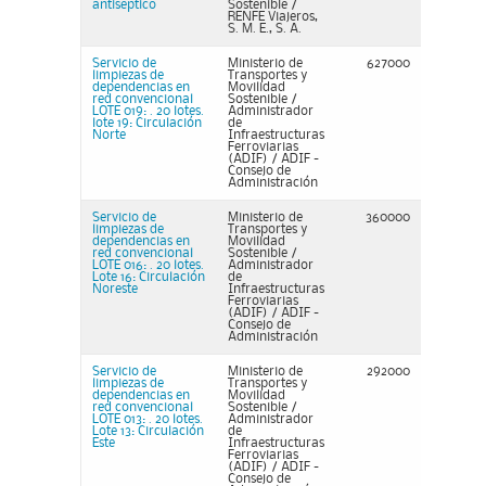
antiseptico
Sostenible /
RENFE Viajeros,
S. M. E., S. A.
Servicio de
Ministerio de
627000
limpiezas de
Transportes y
dependencias en
Movilidad
red convencional
Sostenible /
LOTE 019: . 20 lotes.
Administrador
lote 19: Circulación
de
Norte
Infraestructuras
Ferroviarias
(ADIF) / ADIF -
Consejo de
Administración
Servicio de
Ministerio de
360000
limpiezas de
Transportes y
dependencias en
Movilidad
red convencional
Sostenible /
LOTE 016: . 20 lotes.
Administrador
Lote 16: Circulación
de
Noreste
Infraestructuras
Ferroviarias
(ADIF) / ADIF -
Consejo de
Administración
Servicio de
Ministerio de
292000
limpiezas de
Transportes y
dependencias en
Movilidad
red convencional
Sostenible /
LOTE 013: . 20 lotes.
Administrador
Lote 13: Circulación
de
Este
Infraestructuras
Ferroviarias
(ADIF) / ADIF -
Consejo de