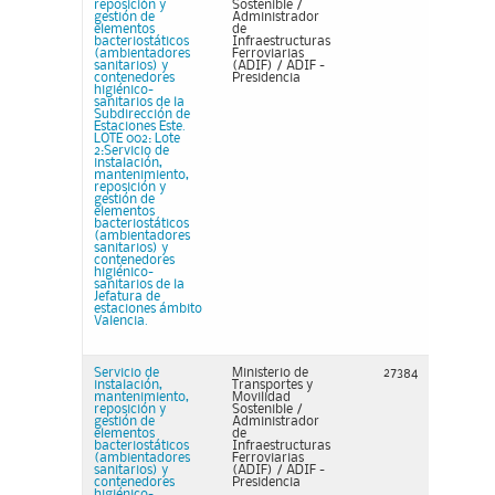
reposición y
Sostenible /
gestión de
Administrador
elementos
de
bacteriostáticos
Infraestructuras
(ambientadores
Ferroviarias
sanitarios) y
(ADIF) / ADIF -
contenedores
Presidencia
higiénico-
sanitarios de la
Subdirección de
Estaciones Este.
LOTE 002: Lote
2:Servicio de
instalación,
mantenimiento,
reposición y
gestión de
elementos
bacteriostáticos
(ambientadores
sanitarios) y
contenedores
higiénico-
sanitarios de la
Jefatura de
estaciones ámbito
Valencia.
Servicio de
Ministerio de
27384
instalación,
Transportes y
mantenimiento,
Movilidad
reposición y
Sostenible /
gestión de
Administrador
elementos
de
bacteriostáticos
Infraestructuras
(ambientadores
Ferroviarias
sanitarios) y
(ADIF) / ADIF -
contenedores
Presidencia
higiénico-