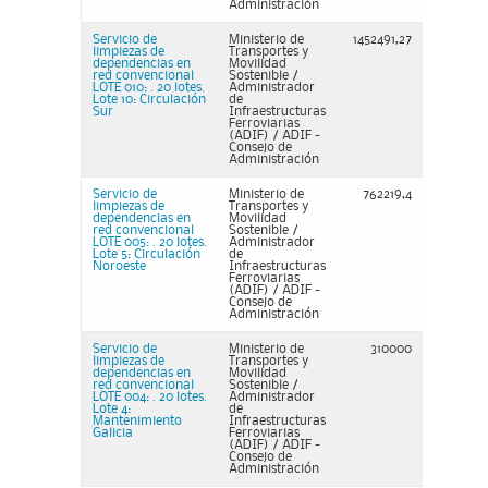
Administración
Servicio de
Ministerio de
1452491,27
limpiezas de
Transportes y
dependencias en
Movilidad
red convencional
Sostenible /
LOTE 010: . 20 lotes.
Administrador
Lote 10: Circulación
de
Sur
Infraestructuras
Ferroviarias
(ADIF) / ADIF -
Consejo de
Administración
Servicio de
Ministerio de
762219,4
limpiezas de
Transportes y
dependencias en
Movilidad
red convencional
Sostenible /
LOTE 005: . 20 lotes.
Administrador
Lote 5: Circulación
de
Noroeste
Infraestructuras
Ferroviarias
(ADIF) / ADIF -
Consejo de
Administración
Servicio de
Ministerio de
310000
limpiezas de
Transportes y
dependencias en
Movilidad
red convencional
Sostenible /
LOTE 004: . 20 lotes.
Administrador
Lote 4:
de
Mantenimiento
Infraestructuras
Galicia
Ferroviarias
(ADIF) / ADIF -
Consejo de
Administración