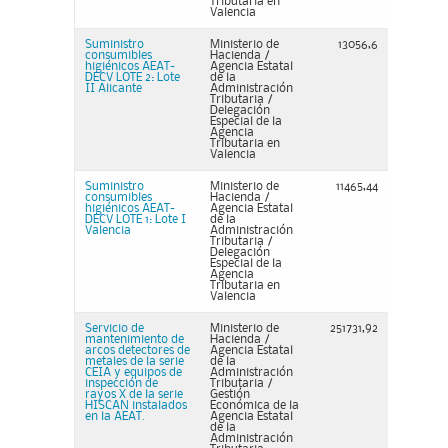
Tributaria en
Valencia
Suministro
Ministerio de
13056,6
consumibles
Hacienda /
higiénicos AEAT-
Agencia Estatal
DECV LOTE 2: Lote
de la
II Alicante
Administración
Tributaria /
Delegación
Especial de la
Agencia
Tributaria en
Valencia
Suministro
Ministerio de
11465,44
consumibles
Hacienda /
higiénicos AEAT-
Agencia Estatal
DECV LOTE 1: Lote I
de la
Valencia
Administración
Tributaria /
Delegación
Especial de la
Agencia
Tributaria en
Valencia
Servicio de
Ministerio de
251731,92
mantenimiento de
Hacienda /
arcos detectores de
Agencia Estatal
metales de la serie
de la
CEIA y equipos de
Administración
inspección de
Tributaria /
rayos X de la serie
Gestión
HISCAN instalados
Económica de la
en la AEAT.
Agencia Estatal
de la
Administración