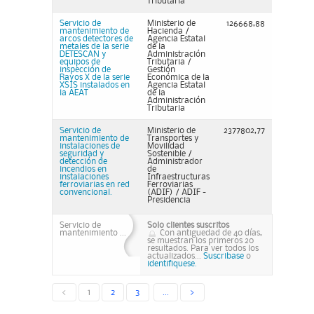
Tributaria
Servicio de
Ministerio de
126668,88
mantenimiento de
Hacienda /
arcos detectores de
Agencia Estatal
metales de la serie
de la
DETESCAN y
Administración
equipos de
Tributaria /
inspección de
Gestión
Rayos X de la serie
Económica de la
XSIS instalados en
Agencia Estatal
la AEAT
de la
Administración
Tributaria
Servicio de
Ministerio de
2377802,77
mantenimiento de
Transportes y
instalaciones de
Movilidad
seguridad y
Sostenible /
detección de
Administrador
incendios en
de
instalaciones
Infraestructuras
ferroviarias en red
Ferroviarias
convencional.
(ADIF) / ADIF -
Presidencia
Servicio de
Solo clientes suscritos
mantenimiento ...
Con antiguedad de 40 días,
se muestran los primeros 20
resultados. Para ver todos los
actualizados...
Suscribase
o
identifiquese.
<
1
2
3
...
>