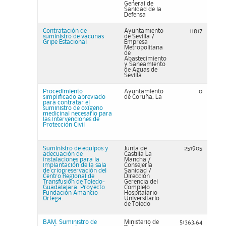
General de
Sanidad de la
Defensa
Contratación de
Ayuntamiento
11817
suministro de vacunas
de Sevilla /
Gripe Estacional
Empresa
Metropolitana
de
Abastecimiento
y Saneamiento
de Aguas de
Sevilla
Procedimiento
Ayuntamiento
0
simplificado abreviado
de Coruña, La
para contratar el
suministro de oxígeno
medicinal necesario para
las intervenciones de
Protección Civil
Suministro de equipos y
Junta de
251905
adecuación de
Castilla La
instalaciones para la
Mancha /
implantación de la sala
Consejería
de criopreservación del
Sanidad /
Centro Regional de
Dirección
Transfusión de Toledo-
Gerencia del
Guadalajara. Proyecto
Complejo
Fundación Amancio
Hospitalario
Ortega.
Universitario
de Toledo
BAM. Suministro de
Ministerio de
51363,64