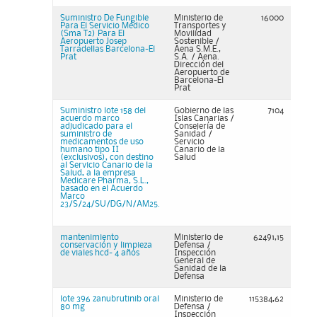
Suministro De Fungible
Ministerio de
16000
Para El Servicio Médico
Transportes y
(Sma T2) Para El
Movilidad
Aeropuerto Josep
Sostenible /
Tarradellas Barcelona-El
Aena S.M.E.,
Prat
S.A. / Aena.
Dirección del
Aeropuerto de
Barcelona-El
Prat
Suministro lote 158 del
Gobierno de las
7104
acuerdo marco
Islas Canarias /
adjudicado para el
Consejería de
suministro de
Sanidad /
medicamentos de uso
Servicio
humano tipo II
Canario de la
(exclusivos), con destino
Salud
al Servicio Canario de la
Salud, a la empresa
Medicare Pharma, S.L.,
basado en el Acuerdo
Marco
23/S/24/SU/DG/N/AM25.
mantenimiento
Ministerio de
62491,15
conservación y limpieza
Defensa /
de viales hcd- 4 años
Inspección
General de
Sanidad de la
Defensa
lote 396 zanubrutinib oral
Ministerio de
115384,62
80 mg
Defensa /
Inspección