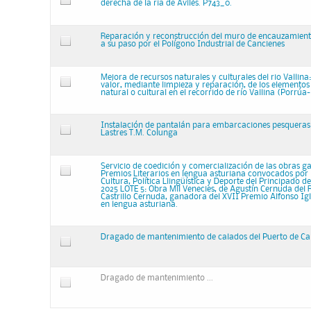
derecha de la ría de Avilés. P743_0.
Reparación y reconstrucción del muro de encauzamiento
a su paso por el Polígono Industrial de Cancienes
Mejora de recursos naturales y culturales del rio Vallina
valor, mediante limpieza y reparación, de los elementos
natural o cultural en el recorrido de río Vallina (Porrúa
Instalación de pantalán para embarcaciones pesqueras 
Lastres T.M. Colunga
Servicio de coedición y comercialización de las obras g
Premios Literarios en lengua asturiana convocados por 
Cultura, Política Llingüística y Deporte del Principado d
2025 LOTE 5: Obra Mil Venecies, de Agustín Cernuda del 
Castrillo Cernuda, ganadora del XVII Premio Alfonso Ig
en lengua asturiana.
Dragado de mantenimiento de calados del Puerto de C
Dragado de mantenimiento ...