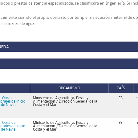
nicos o prestar asistencia especializada, se clasificará en Ingeniería. Si i
nicamente cuando el propio contrato contemple la ejecución material de ob
ses o masas de agua.
UEDA
ORGANISMO
PAÍS
. Obra de
Ministerio de Agricultura, Pesca y
ES
rales de inicio
Alimentacion / Dirección General de la
a de Navia
Costa y el Mar
. Obra de
Ministerio de Agricultura, Pesca y
ES
rales de inicio
Alimentacion / Dirección General de la
a de Navia
Costa y el Mar