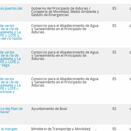
os puertos del
Gobierno del Principado de Asturias /
ES
Consejería de Movilidad, Medio Ambiente y
Gestión de Emergencias
de varios
Consorcio para el Abastecimiento de Agua
ES
de la ría de
y Saneamiento en el Principado de
badesella y La
Asturias
TE 3: LOTE 3:
del río Nalón.
de varios
Consorcio para el Abastecimiento de Agua
ES
de la ría de
y Saneamiento en el Principado de
badesella y La
Asturias
TE 2: LOTE 2:
y Vega.
de varios
Consorcio para el Abastecimiento de Agua
ES
de la ría de
y Saneamiento en el Principado de
badesella y La
Asturias
TE 1: LOTE 1:
aviciosa y
co del Plan de
Ayuntamiento de Boal
ES
 Navia"
n la margen
Ministerio de Transportes y Movilidad
ES