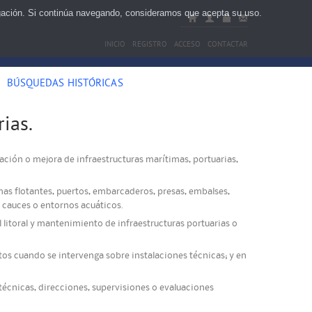
egación. Si continúa navegando, consideramos que acepta su uso.
INICIO
REGISTRO
ACCESO
CONTACTAR
BÚSQUEDAS HISTÓRICAS
ias.
ación o mejora de infraestructuras marítimas, portuarias,
mas flotantes, puertos, embarcaderos, presas, embalses,
, cauces o entornos acuáticos.
litoral y mantenimiento de infraestructuras portuarias o
tos cuando se intervenga sobre instalaciones técnicas; y en
 técnicas, direcciones, supervisiones o evaluaciones