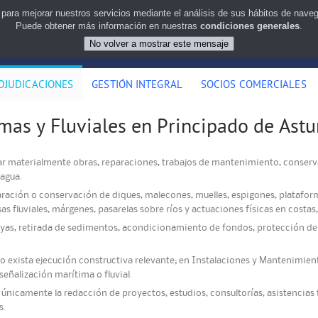
 para mejorar nuestros servicios mediante el análisis de sus hábitos de nav
Puede obtener más información en nuestras
condiciones generales
.
DJUDICACIONES
GESTIÓN INTEGRAL
SOCIOS COMERCIALES
as y Fluviales en Principado de Astur
tar materialmente obras, reparaciones, trabajos de mantenimiento, conserv
 agua.
paración o conservación de diques, malecones, muelles, espigones, platafor
as fluviales, márgenes, pasarelas sobre ríos y actuaciones físicas en costas
ayas, retirada de sedimentos, acondicionamiento de fondos, protección del 
do exista ejecución constructiva relevante; en Instalaciones y Mantenimien
eñalización marítima o fluvial.
a únicamente la redacción de proyectos, estudios, consultorías, asistencias
s.