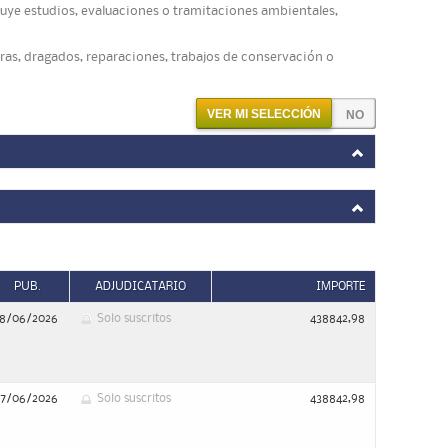
ncluye estudios, evaluaciones o tramitaciones ambientales,
ras, dragados, reparaciones, trabajos de conservación o
VER MI SELECCIÓN
PUB.
ADJUDICATARIO
IMPORTE
18/06/2026
Solo suscritos
438842,98
17/06/2026
Solo suscritos
438842,98