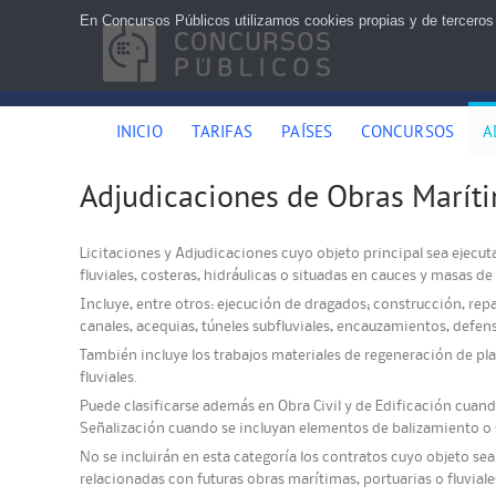
En Concursos Públicos utilizamos cookies propias y de terceros
INICIO
TARIFAS
PAÍSES
CONCURSOS
A
Adjudicaciones de Obras Marítim
Licitaciones y Adjudicaciones cuyo objeto principal sea ejecu
fluviales, costeras, hidráulicas o situadas en cauces y masas de
Incluye, entre otros: ejecución de dragados; construcción, re
canales, acequias, túneles subfluviales, encauzamientos, defens
También incluye los trabajos materiales de regeneración de pl
fluviales.
Puede clasificarse además en Obra Civil y de Edificación cuan
Señalización cuando se incluyan elementos de balizamiento o s
No se incluirán en esta categoría los contratos cuyo objeto se
relacionadas con futuras obras marítimas, portuarias o fluviale