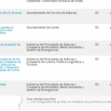
Sostenible / Autoridad Portuaria de Avilés
 del río Alvares
Ayuntamiento de Corvera de Asturias
ES
: puesta en
Ayuntamiento de Llanes
ES
 con valor
-Poo)
en el puerto de
Gobierno del Principado de Asturias /
ES
Consejería de Movilidad, Medio Ambiente y
Gestión de Emergencias
anadoras de los
Gobierno del Principado de Asturias /
ES
la Consejería de
Consejería de Cultura, Política Lingüística y
e Asturias en
Turismo
Río y Alejandro
lesias de Cómic
andás
Gobierno del Principado de Asturias /
ES
Consejería de Movilidad, Medio Ambiente y
Gestión de Emergencias
Solo clientes suscritos
Con antiguedad de 40 días, se muestran los primeros 20 resu