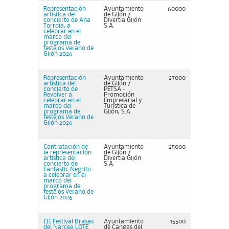
Representación
Ayuntamiento
60000
artística del
de Gijón /
concierto de Ana
Divertia Gijón
Torroja, a
S.A.
celebrar en el
marco del
programa de
festejos Verano de
Gijón 2026
Representación
Ayuntamiento
27000
artística del
de Gijón /
concierto de
PETSA -
Revolver a
Promoción
celebrar en el
Empresarial y
marco del
Turística de
programa de
Gijón, S.A.
festejos Verano de
Gijón 2026
Contratación de
Ayuntamiento
25000
la representación
de Gijón /
artística del
Divertia Gijón
concierto de
S.A.
Fantastic Negrito
a celebrar en el
marco del
programa de
festejos Verano de
Gijón 2026
III Festival Brasas
Ayuntamiento
15500
del Narcea LOTE
de Cangas del