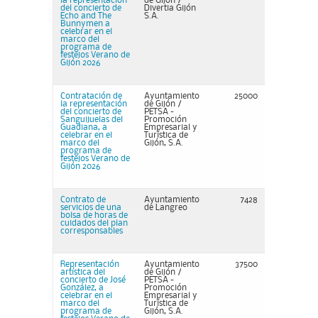
la representación
de Gijón /
del concierto de
Divertia Gijón
Echo and The
S.A.
Bunnymen a
celebrar en el
marco del
programa de
festejos Verano de
Gijón 2026
Contratación de
Ayuntamiento
25000
la representación
de Gijón /
del concierto de
PETSA -
Sanguijuelas del
Promoción
Guadiana, a
Empresarial y
celebrar en el
Turística de
marco del
Gijón, S.A.
programa de
festejos Verano de
Gijón 2026
Contrato de
Ayuntamiento
7428
servicios de una
de Langreo
bolsa de horas de
cuidados del plan
corresponsables
Representación
Ayuntamiento
37500
artística del
de Gijón /
concierto de José
PETSA -
González, a
Promoción
celebrar en el
Empresarial y
marco del
Turística de
programa de
Gijón, S.A.