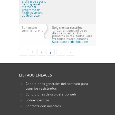
el día 8 de agosto
de 2026 en el
marco del
programa de
Festejos Verano
de Gijón 2026
Suministro
Solo clientes suscritos
suministro, en ...
Con antiguedad de 40
días, se muestran los
primeros 20 resultados. Para
ver todos los actualizados...
Suscribase
o
identifiquese.
<
1
2
3
...
>
LISTADO ENLACES
Condiciones generales del contrato para
usuarios registrados
Condiciones de uso del sitio web
Sobre nosotros
Contacte con nosotros