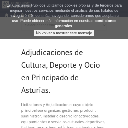
En Concursos Públicos utilizamos cookies propias y de terceros para
mejorar nuestros servicios mediante el análisis de sus hábitos de
navegación. Si continúa navegando, consideramos que acepta su
uso. Puede obtener más información en nuestras
condiciones
generales
.
Adjudicaciones de
Cultura, Deporte y Ocio
en Principado de
Asturias.
Licitaciones y Adjudicaciones cuyo objeto
principal sea organizar, gestionar, producir,
suministrar, instalar o desarrollar actividades,
equipamientos o servicios culturales, deportivos,
festivos, recreativos, artísticos, socioeducativos