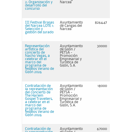
2: Organización y
Narcea
desarrollo del
concurso
III Festival Brasas
Ayuntamiento
8264,47
del Narcea LOTE 1:
de Cangas del
Selección y
Narcea
gestión del jurado
Representación
Ayuntamiento
30000
artística del
de Gijón /
concierto de
PETSA -
Nacho Vegas, a
Promoción
celebrar en el
Empresarial y
marco del
Turística de
programa de
Gijón, S.A.
festejos Verano de
Gijón 2026
Contratación de
Ayuntamiento
18000
la representación
de Gijón /
del concierto de
PETSA -
The Harlem
Promoción
Gospel Travellers,
Empresarial y
a celebrar en el
Turística de
marco del
Gijón, S.A.
programa de
festejos Verano de
Gijón 2026
Contratación de
Ayuntamiento
67000