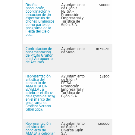
Diseño,
Ayuntamiento
50000
producción,
de Gijón /
coordinación y
PETSA -
ejecución de un
Promoción
espectáculo de
Empresarial y
drones luminosos
Turística de
como parte del
Gijón, S.A.
programa de la
Fiesta del Cielo
2026
Contratación de
Ayuntamiento
18733,48
ornamentación
de Siero
de Pitufo Gruñón
en el Aeropuerto
de Asturias
Representación
Ayuntamiento
34500
artística del
de Gijón /
concierto de
PETSA -
AMATRIA DJ+
Promoción
ELYELLA , a
Empresarial y
celebrar el día 12
Turística de
de agosto de 2026
Gijón, S.A.
en el marco del
programa de
Festejos Verano
Gijón 2026
Representación
Ayuntamiento
120000
artística del
de Gijón /
concierto de
Divertia Gijón
AMAIA a celebrar
S.A.