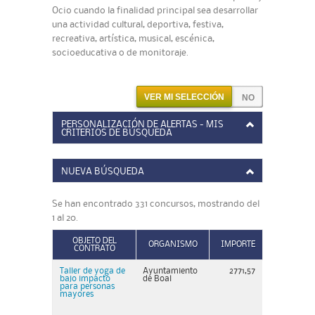
Ocio cuando la finalidad principal sea desarrollar
una actividad cultural, deportiva, festiva,
recreativa, artística, musical, escénica,
socioeducativa o de monitoraje.
VER MI SELECCIÓN
PERSONALIZACIÓN DE ALERTAS - MIS
CRITERIOS DE BÚSQUEDA
NUEVA BÚSQUEDA
Se han encontrado 331 concursos, mostrando del
1 al 20.
OBJETO DEL
ORGANISMO
IMPORTE
CONTRATO
Taller de yoga de
Ayuntamiento
2771,57
bajo impacto
de Boal
para personas
mayores