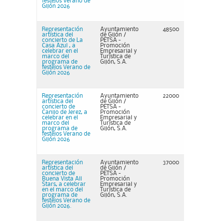
festejos Verano de
Gijón 2026
Representación
Ayuntamiento
48500
artística del
de Gijón /
concierto de La
PETSA -
Casa Azul , a
Promoción
celebrar en el
Empresarial y
marco del
Turística de
programa de
Gijón, S.A.
festejos Verano de
Gijón 2026
Representación
Ayuntamiento
22000
artística del
de Gijón /
concierto de
PETSA -
Canijo de Jerez, a
Promoción
celebrar en el
Empresarial y
marco del
Turística de
programa de
Gijón, S.A.
festejos Verano de
Gijón 2026
Representación
Ayuntamiento
37000
artística del
de Gijón /
concierto de
PETSA -
Buena Vista All
Promoción
Stars, a celebrar
Empresarial y
en el marco del
Turística de
programa de
Gijón, S.A.
festejos Verano de
Gijón 2026.