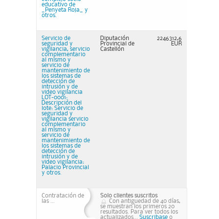
educativo de
_Penyeta Roja_ y
otros.
Servicio de
Diputación
2246312,6
seguridad y
Provincial de
EUR
vigilancia, servicio
Castellón
complementario
al mismo y
servicio de
mantenimiento de
los sistemas de
detección de
intrusión y de
video vigilancia
LOT-0001:
Descripción del
lote: Servicio de
seguridad y
vigilancia servicio
complementario
al mismo y
servicio de
mantenimiento de
los sistemas de
detección de
intrusión y de
video vigilancia:
Palacio Provincial
y otros.
Contratación de
Solo clientes suscritos
las ...
Con antiguedad de 40 días,
se muestran los primeros 20
resultados. Para ver todos los
actualizados...
Suscribase
o