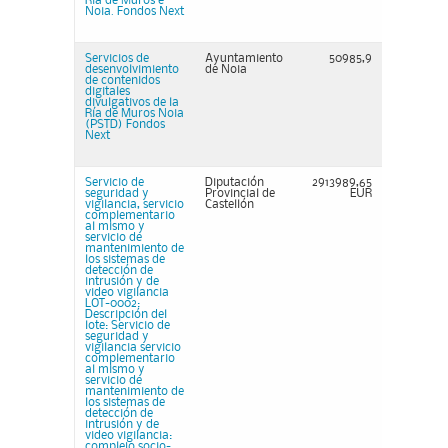
Ría de Muros e
Noia. Fondos Next
Servicios de
Ayuntamiento
50985,9
desenvolvimiento
de Noia
de contenidos
digitales
divulgativos de la
Ría de Muros Noia
(PSTD) Fondos
Next
Servicio de
Diputación
2913989,65
seguridad y
Provincial de
EUR
vigilancia, servicio
Castellón
complementario
al mismo y
servicio de
mantenimiento de
los sistemas de
detección de
intrusión y de
video vigilancia
LOT-0002:
Descripción del
lote: Servicio de
seguridad y
vigilancia servicio
complementario
al mismo y
servicio de
mantenimiento de
los sistemas de
detección de
intrusión y de
video vigilancia:
complejo socio-