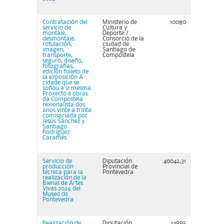
Contratación del
Ministerio de
10080
servicio de
Cultura y
montaje,
Deporte /
desmontaje,
Consorcio de la
rotulación,
ciudad de
imagen,
Santiago de
transporte,
Compostela
seguro, diseño,
fotografías,
edición folleto de
la exposición A
cidade que se
soñou a si mesma.
Proxecto e obras
da Compostela
rexionalista dos
anos vinte a trinta
comisariada por
Jesús Sánchez y
Santiago
Rodríguez
Caramés
Servicio de
Diputación
40042,31
producción
Provincial de
técnica para la
Pontevedra
realización de la
Bienal de Artes
Vivas 2026 del
Museo de
Pontevedra
Realización de
Diputación
14995