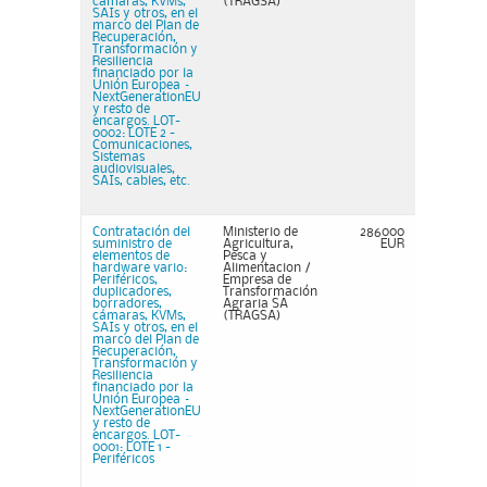
cámaras, KVMs,
(TRAGSA)
SAIs y otros, en el
marco del Plan de
Recuperación,
Transformación y
Resiliencia
financiado por la
Unión Europea –
NextGenerationEU
y resto de
encargos. LOT-
0002: LOTE 2 -
Comunicaciones,
Sistemas
audiovisuales,
SAIs, cables, etc.
Contratación del
Ministerio de
286000
suministro de
Agricultura,
EUR
elementos de
Pesca y
hardware vario:
Alimentacion /
Periféricos,
Empresa de
duplicadores,
Transformación
borradores,
Agraria SA
cámaras, KVMs,
(TRAGSA)
SAIs y otros, en el
marco del Plan de
Recuperación,
Transformación y
Resiliencia
financiado por la
Unión Europea –
NextGenerationEU
y resto de
encargos. LOT-
0001: LOTE 1 -
Periféricos