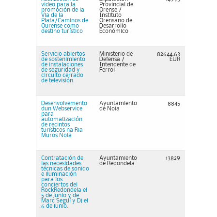
video para la
Provincial de
promoción de la
Orense /
Via de la
Instituto
Plata/Caminos de
Orensano de
Ourense como
Desarrollo
destino turístico
Económico
Servicio abiertos
Ministerio de
82644,63
de sostenimiento
Defensa /
EUR
de instalaciones
Intendente de
de seguridad y
Ferrol
circuito cerrado
de televisión.
Desenvolvemento
Ayuntamiento
8845
dun Webservice
de Noia
para
automatización
de recintos
turísticos na Ria
Muros Noia
Contratación de
Ayuntamiento
13829
las necesidades
de Redondela
técnicas de sonido
e iluminación
para los
conciertos del
RockRedondela el
5 de junio y de
Marc Seguí y Dj el
6 de junio.