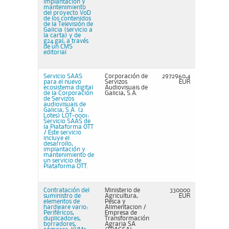
implantación y
mantenimiento
del proyecto VoD
de los contenidos
de la Televisión de
Galicia (servicio a
la carta) y de
g24.gal, a través
de un CMS
editorial
Servicio SAAS
Corporación de
2972960,4
para el nuevo
Servizos
EUR
ecosistema digital
Audiovisuais de
de la Corporación
Galicia, S.A.
de Servizos
audiovisuais de
Galicia, S.A. (2
Lotes) LOT-0001:
Servicio SAAS de
la Plataforma OTT
/ Este servicio
incluye el
desarrollo,
implantación y
mantenimiento de
un servicio de
Plataforma OTT.
Contratación del
Ministerio de
330000
suministro de
Agricultura,
EUR
elementos de
Pesca y
hardware vario:
Alimentacion /
Periféricos,
Empresa de
duplicadores,
Transformación
borradores,
Agraria SA