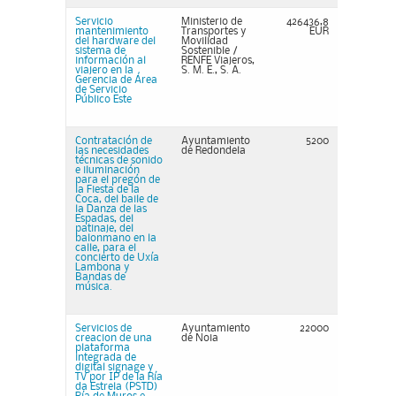
Servicio
Ministerio de
426436,8
mantenimiento
Transportes y
EUR
del hardware del
Movilidad
sistema de
Sostenible /
información al
RENFE Viajeros,
viajero en la
S. M. E., S. A.
Gerencia de Área
de Servicio
Público Este
Contratación de
Ayuntamiento
5200
las necesidades
de Redondela
técnicas de sonido
e iluminación
para el pregón de
la Fiesta de la
Coca, del baile de
la Danza de las
Espadas, del
patinaje, del
balonmano en la
calle, para el
concierto de Uxía
Lambona y
Bandas de
música.
Servicios de
Ayuntamiento
22000
creacion de una
de Noia
plataforma
integrada de
digital signage y
TV por IP de la Ría
da Estrela (PSTD)