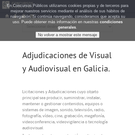
En Concursos Públicos utilizamos cookies propias y de terceros para
mejorar nuestros servicios mediante el análisis de sus hábitos de
navegación. Si continúa navegando, consideramos que acepta su
uso. Puede obtener más información en nuestras
condiciones
generales
.
Adjudicaciones de Visual
y Audiovisual en Galicia.
Licitaciones y Adjudicaciones cuyo objeto
principal sea producir, suministrar, instalar,
mantener o gestionar contenidos, equipos o
sistemas de imagen, sonido, televisión, radio,
fotografía, vídeo, cine, grabación, megafonía,
videoconferencia, videovigilancia o tecnología
audiovisual.