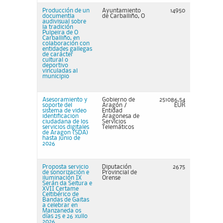
Producción de un
Ayuntamiento
14950
documentla
de Carballiño, O
audivisual sobre
la tradición
Pulpeira de O
Carballiño, en
colaboración con
entidades gallegas
de carácter
cultural o
deportivo
vinculadas al
municipio
Asesoramiento y
Gobierno de
251086,54
soporte del
Aragón /
EUR
sistema de video
Entidad
identificacion
Aragonesa de
ciudadana de los
Servicios
servicios digitales
Telemáticos
de Aragon (SDA)
hasta junio de
2026
Proposta servicio
Diputación
2675
de sonorización e
Provincial de
iluminación IX
Orense
Serán da Seitura e
XVII Certame
Celtibérico de
Bandas de Gaitas
a celebrar en
Manzaneda os
días 25 e 26 xullo
2026