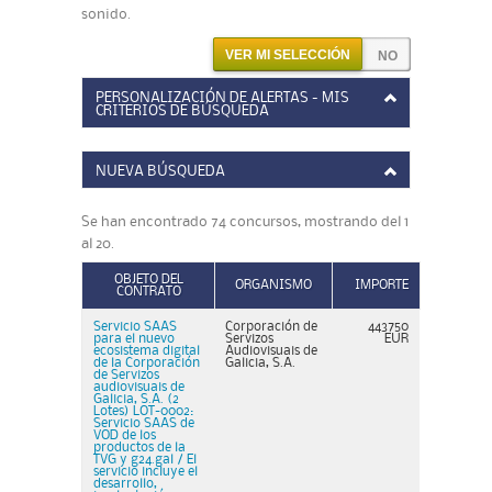
sonido.
VER MI SELECCIÓN
PERSONALIZACIÓN DE ALERTAS - MIS
CRITERIOS DE BÚSQUEDA
NUEVA BÚSQUEDA
Se han encontrado 74 concursos, mostrando del 1
al 20.
OBJETO DEL
ORGANISMO
IMPORTE
CONTRATO
Servicio SAAS
Corporación de
443750
para el nuevo
Servizos
EUR
ecosistema digital
Audiovisuais de
de la Corporación
Galicia, S.A.
de Servizos
audiovisuais de
Galicia, S.A. (2
Lotes) LOT-0002:
Servicio SAAS de
VOD de los
productos de la
TVG y g24.gal / El
servicio incluye el
desarrollo,