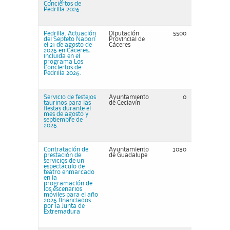
Conciertos de
Pedrilla 2026.
Pedrilla. Actuación
Diputación
5500
del Septeto Naborí
Provincial de
el 21 de agosto de
Cáceres
2026 en Cáceres,
incluida en el
programa Los
Conciertos de
Pedrilla 2026.
Servicio de festejos
Ayuntamiento
0
taurinos para las
de Ceclavín
fiestas durante el
mes de agosto y
septiembre de
2026.
Contratación de
Ayuntamiento
3080
prestación de
de Guadalupe
servicios de un
espectáculo de
teatro enmarcado
en la
programación de
los escenarios
móviles para el año
2026 financiados
por la Junta de
Extremadura