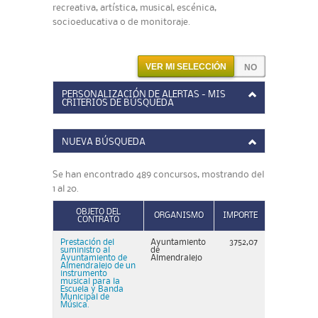
recreativa, artística, musical, escénica,
socioeducativa o de monitoraje.
VER MI SELECCIÓN
PERSONALIZACIÓN DE ALERTAS - MIS
CRITERIOS DE BÚSQUEDA
NUEVA BÚSQUEDA
Se han encontrado 489 concursos, mostrando del
1 al 20.
OBJETO DEL
ORGANISMO
IMPORTE
CONTRATO
Prestación del
Ayuntamiento
3752,07
suministro al
de
Ayuntamiento de
Almendralejo
Almendralejo de un
instrumento
musical para la
Escuela y Banda
Municipal de
Música.