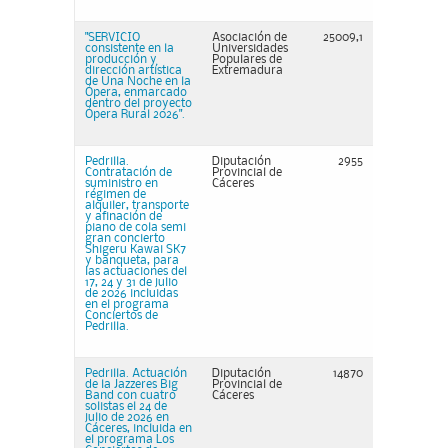
"SERVICIO
Asociación de
25009,1
consistente en la
Universidades
producción y
Populares de
dirección artística
Extremadura
de Una Noche en la
Ópera, enmarcado
dentro del proyecto
Ópera Rural 2026".
Pedrilla.
Diputación
2955
Contratación de
Provincial de
suministro en
Cáceres
régimen de
alquiler, transporte
y afinación de
piano de cola semi
gran concierto
Shigeru Kawai SK7
y banqueta, para
las actuaciones del
17, 24 y 31 de julio
de 2026 incluidas
en el programa
Conciertos de
Pedrilla.
Pedrilla. Actuación
Diputación
14870
de la Jazzeres Big
Provincial de
Band con cuatro
Cáceres
solistas el 24 de
julio de 2026 en
Cáceres, incluida en
el programa Los