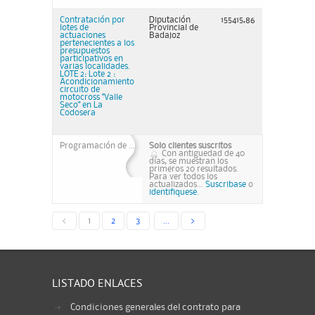
Contratación por
Diputación
155415,86
lotes de
Provincial de
actuaciones
Badajoz
pertenecientes a los
presupuestos
participativos en
varias localidades.
LOTE 2: Lote 2 :
Acondicionamiento
circuito de
motocross "Valle
Seco" en La
Codosera
Programación de ...
Solo clientes suscritos
Con antiguedad de 40
días, se muestran los
primeros 20 resultados.
Para ver todos los
actualizados...
Suscribase
o
identifiquese.
<
1
2
3
...
>
LISTADO ENLACES
Condiciones generales del contrato para