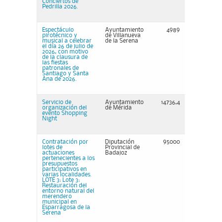
Conciertos de
Pedrilla 2026.
Espectáculo
Ayuntamiento
4989
pirotécnico y
de Villanueva
musical a celebrar
de la Serena
el día 26 de julio de
2026, con motivo
de la clausura de
las fiestas
patronales de
Santiago y Santa
Ana de 2026.
Servicio de
Ayuntamiento
14736,4
organización del
de Mérida
evento Shopping
Night
Contratación por
Diputación
95000
lotes de
Provincial de
actuaciones
Badajoz
pertenecientes a los
presupuestos
participativos en
varias localidades.
LOTE 3: Lote 3:
Restauración del
entorno natural del
merendero
municipal en
Esparragosa de la
Serena