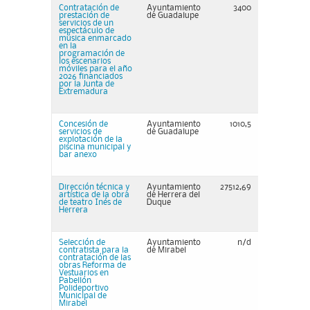
Contratación de
Ayuntamiento
3400
prestación de
de Guadalupe
servicios de un
espectáculo de
música enmarcado
en la
programación de
los escenarios
móviles para el año
2026 financiados
por la Junta de
Extremadura
Concesión de
Ayuntamiento
1010,5
servicios de
de Guadalupe
explotación de la
piscina municipal y
bar anexo
Dirección técnica y
Ayuntamiento
27512,69
artística de la obra
de Herrera del
de teatro Inés de
Duque
Herrera
Selección de
Ayuntamiento
n/d
contratista para la
de Mirabel
contratación de las
obras Reforma de
Vestuarios en
Pabellón
Polideportivo
Municipal de
Mirabel