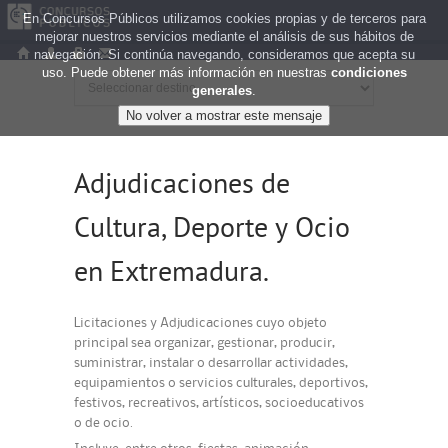
En Concursos Públicos utilizamos cookies propias y de terceros para
mejorar nuestros servicios mediante el análisis de sus hábitos de
navegación. Si continúa navegando, consideramos que acepta su
uso. Puede obtener más información en nuestras
condiciones
generales
.
Adjudicaciones de
Cultura, Deporte y Ocio
en Extremadura.
Licitaciones y Adjudicaciones cuyo objeto
principal sea organizar, gestionar, producir,
suministrar, instalar o desarrollar actividades,
equipamientos o servicios culturales, deportivos,
festivos, recreativos, artísticos, socioeducativos
o de ocio.