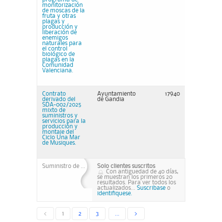
monitorización
de moscas de la
fruta y otras
plagas y
producción y
liberación de
enemigos
naturales para
el control
biológico de
plagas en la
Comunidad
Valenciana.
Contrato
Ayuntamiento
17940
derivado del
de Gandia
SDA-002/2025
mixto de
suministros y
servicios para la
producción y
montaje del
Ciclo Una Mar
de Musiques.
Suministro de ...
Solo clientes suscritos
Con antiguedad de 40 días,
se muestran los primeros 20
resultados. Para ver todos los
actualizados...
Suscribase
o
identifiquese.
<
1
2
3
...
>