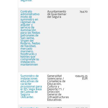
segunda.
Contrato
Ayuntamiento
76670
administrativo
de Guardamar
mixto de
del Segura
suministro en
régimen de
alquiler y
servicio de
iluminación
para las fiestas
patronales de
San Jaime,
Virgen del
Rosario, fiestas
de Navidad,
mercado
marinero,
foodtrucks y
kabilas que
comprende su
instalación,
mantenimien
Suministro de
Generalitat
158605,35
instalaciones
Valenciana /
EUR
educativas de
Conselleria de
carácter
Educación,
provisional para
Cultura y
el IES Vega Baja
Deporte (*) /
de Callosa de
Dirección
Segura
General de
(Alicante).
Infraestructuras
Educativas