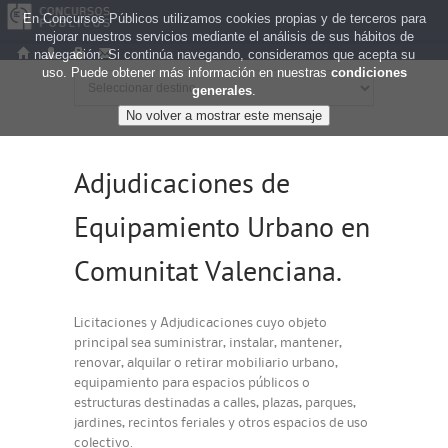
En Concursos Públicos utilizamos cookies propias y de terceros para
mejorar nuestros servicios mediante el análisis de sus hábitos de
navegación. Si continúa navegando, consideramos que acepta su
uso. Puede obtener más información en nuestras
condiciones
generales
.
Adjudicaciones de
Equipamiento Urbano en
Comunitat Valenciana.
Licitaciones y Adjudicaciones cuyo objeto
principal sea suministrar, instalar, mantener,
renovar, alquilar o retirar mobiliario urbano,
equipamiento para espacios públicos o
estructuras destinadas a calles, plazas, parques,
jardines, recintos feriales y otros espacios de uso
colectivo.