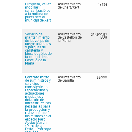
Llimpiesa, vallat,
Ayuntamiento
19754
mobiliari i
de Chert/Xert
senyalització per
a la millora de
punts nets al
municipi de Xert
Servicio de
Ayuntamiento
324300,82
mantenimiento
de Castellón de
EUR
de las zonas de
la Plana
juegos infantiles
y parques de
calistenia y
biosaludables de
la ciudad de de
Castelló de la
Plana
Contrato mixto
Ayuntamiento
66000
de suministros y
de Gandia
servicios
consistente en
Espectáculos y
actuaciones
musicales y
dotación de
infraestructuras
necesarias para
la producción y
realización de
los mismos en el
espacio Parc
Ausias March
(Parc de la
Festa). Prórroga