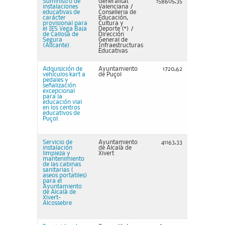
Suministro de
Generalitat
158605,35
instalaciones
Valenciana /
educativas de
Conselleria de
carácter
Educación,
provisional para
Cultura y
el IES Vega Baja
Deporte (*) /
de Callosa de
Dirección
Segura
General de
(Alicante).
Infraestructuras
Educativas
Adquisición de
Ayuntamiento
1720,62
vehículos kart a
de Puçol
pedales y
señalización
excepcional
para la
educación vial
en los centros
educativos de
Puçol.
Servicio de
Ayuntamiento
41163,33
instalación
de Alcalà de
limpieza y
Xivert
mantenimiento
de las cabinas
sanitarias (
aseos portatiles)
para el
Ayuntamiento
de Alcalà de
Xivert-
Alcossebre