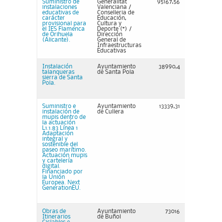
Suministro de
Generalitat
95167,56
instalaciones
Valenciana /
educativas de
Conselleria de
carácter
Educación,
provisional para
Cultura y
el IES Flamenca
Deporte (*) /
de Orihuela
Dirección
(Alicante).
General de
Infraestructuras
Educativas
Instalación
Ayuntamiento
38990,4
talanqueras
de Santa Pola
sierra de Santa
Pola.
Suministro e
Ayuntamiento
13339,31
instalación de
de Cullera
mupis dentro de
la actuación
L1.1.83 Línea 1
Adaptación
integral y
sostenible del
paseo marítimo.
Actuación mupis
y cartelería
digital.
Financiado por
la Unión
Europea. Next
GenerationEU.
Obras de
Ayuntamiento
73016
Itinerarios
de Buñol