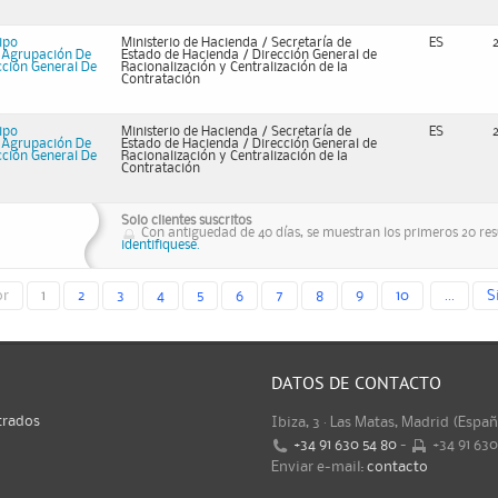
ipo
Ministerio de Hacienda / Secretaría de
ES
a Agrupación De
Estado de Hacienda / Dirección General de
ección General De
Racionalización y Centralización de la
Contratación
ipo
Ministerio de Hacienda / Secretaría de
ES
a Agrupación De
Estado de Hacienda / Dirección General de
ección General De
Racionalización y Centralización de la
Contratación
Solo clientes suscritos
Con antiguedad de 40 días, se muestran los primeros 20 resu
identifiquese.
or
1
2
3
4
5
6
7
8
9
10
...
S
DATOS DE CONTACTO
trados
Ibiza, 3 · Las Matas, Madrid (Espa
+34 91 630 54 80
-
+34 91 63
Enviar e-mail:
contacto