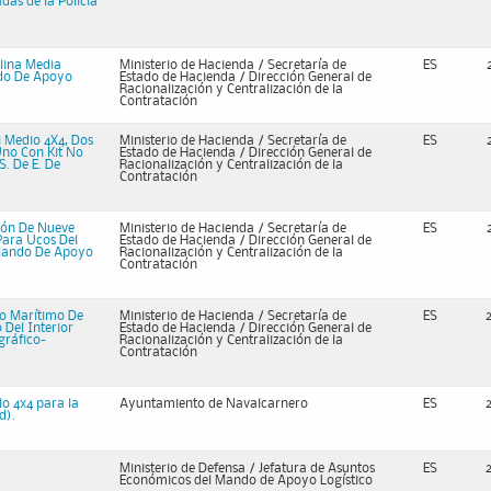
das de la Policía
lina Media
Ministerio de Hacienda / Secretaría de
ES
ndo De Apoyo
Estado de Hacienda / Dirección General de
Racionalización y Centralización de la
Contratación
i Medio 4X4, Dos
Ministerio de Hacienda / Secretaría de
ES
Uno Con Kit No
Estado de Hacienda / Dirección General de
S. De E. De
Racionalización y Centralización de la
Contratación
ión De Nueve
Ministerio de Hacienda / Secretaría de
ES
Para Ucos Del
Estado de Hacienda / Dirección General de
a-Mando De Apoyo
Racionalización y Centralización de la
Contratación
io Marítimo De
Ministerio de Hacienda / Secretaría de
ES
 Del Interior
Estado de Hacienda / Dirección General de
gráfico-
Racionalización y Centralización de la
Contratación
lo 4x4 para la
Ayuntamiento de Navalcarnero
ES
d).
Ministerio de Defensa / Jefatura de Asuntos
ES
Económicos del Mando de Apoyo Logístico