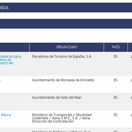
UEDA
ORGANISMO
PAÍS
material para
Paradores de Turismo de España, S.A.
ES
dora de
otriz del
a
Ayuntamiento de Moraleja de Enmedio
ES
Ayuntamiento de Soto del Real
ES
 Altura
Ministerio de Transportes y Movilidad
ES
Sostenible / Aena S.M.E., S.A. / Aena.
Dirección de Contratación