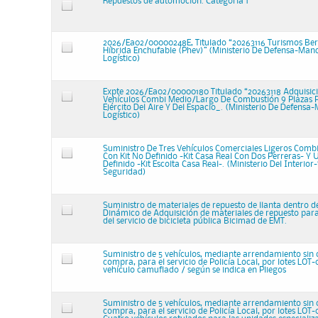
Repuestos de automoción. Categoría 1
2026/Ea02/00000248E, Titulado “20263116 Turismos Ber
Híbrida Enchufable (Phev)” (Ministerio De Defensa-Ma
Logístico)
Expte 2026/Ea02/00000180 Titulado “20263118 Adquisic
Vehículos Combi Medio/Largo De Combustión 9 Plazas 
Ejército Del Aire Y Del Espacio_. (Ministerio De Defen
Logístico)
Suministro De Tres Vehículos Comerciales Ligeros Comb
Con Kit No Definido -Kit Casa Real Con Dos Perreras- Y 
Definido -Kit Escolta Casa Real-. (Ministerio Del Interior-
Seguridad)
Suministro de materiales de repuesto de llanta dentro d
Dinámico de Adquisición de materiales de repuesto para 
del servicio de bicicleta pública Bicimad de EMT.
Suministro de 5 vehículos, mediante arrendamiento sin 
compra, para el servicio de Policía Local, por lotes LOT-
vehículo camuflado / según se indica en Pliegos
Suministro de 5 vehículos, mediante arrendamiento sin 
compra, para el servicio de Policía Local, por lotes LOT-0