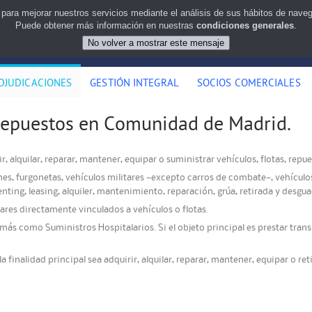
 para mejorar nuestros servicios mediante el análisis de sus hábitos de nav
Puede obtener más información en nuestras
condiciones generales
.
DJUDICACIONES
GESTIÓN INTEGRAL
SOCIOS COMERCIALES
 repuestos en Comunidad de Madrid.
r, alquilar, reparar, mantener, equipar o suministrar vehículos, flotas, rep
es, furgonetas, vehículos militares —excepto carros de combate—, vehículos
ting, leasing, alquiler, mantenimiento, reparación, grúa, retirada y desgua
ares directamente vinculados a vehículos o flotas.
más como Suministros Hospitalarios. Si el objeto principal es prestar trans
 finalidad principal sea adquirir, alquilar, reparar, mantener, equipar o re