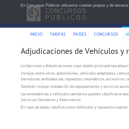
En Concursos Públicos utilizamos cookies propias y de terceros
INICIO
TARIFAS
PAÍSES
CONCURSOS
A
Adjudicaciones de Vehículos y
Licitaciones y Adjudicaciones cuyo objeto principal sea adquiri
Incluye, entre otros: automóviles, vehículos adaptados, camion
barredoras, ambulancias, repuestos, neumáticos, accesorios, ren
También incluye instalación de equipamiento y servicios auxili
Las ambulancias y vehículos sanitarios pueden clasificarse ade
Servicios Sanitarios y Veterinarios.
En caso de duda, clasifica como Vehículos y repuestos cuando la