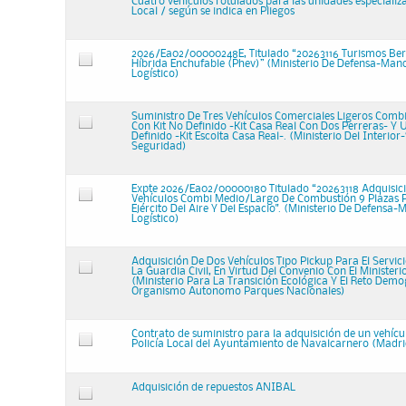
Cuatro vehículos rotulados para las unidades especializa
Local / según se indica en Pliegos
2026/Ea02/00000248E, Titulado “20263116 Turismos Ber
Híbrida Enchufable (Phev)” (Ministerio De Defensa-Ma
Logístico)
Suministro De Tres Vehículos Comerciales Ligeros Comb
Con Kit No Definido -Kit Casa Real Con Dos Perreras- Y 
Definido -Kit Escolta Casa Real-. (Ministerio Del Interior-
Seguridad)
Expte 2026/Ea02/00000180 Titulado “20263118 Adquisic
Vehículos Combi Medio/Largo De Combustión 9 Plazas 
Ejército Del Aire Y Del Espacio". (Ministerio De Defens
Logístico)
Adquisición De Dos Vehículos Tipo Pickup Para El Servic
La Guardia Civil, En Virtud Del Convenio Con El Ministerio
(Ministerio Para La Transición Ecológica Y El Reto Demo
Organismo Autonomo Parques Nacionales)
Contrato de suministro para la adquisición de un vehícu
Policía Local del Ayuntamiento de Navalcarnero (Madri
Adquisición de repuestos ANIBAL