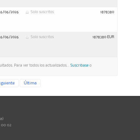
26/06/2026
Solo suscritos
1878380
26/06/2026
Solo suscritos
1878380 EUR
ltados. Para ver todos los actualizados...
Suscribase
o
iguiente
Última
ña)
0 00 02