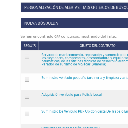
PERSONALIZACIÓN DE ALERTAS - MIS CRITERIOS DE BÚSQ
NUEVA BÚSQUEDA
Se han encontrado 988 concursos, mostrando del 1 al 20.
SEGUIR
OBJETO DEL CONTRATO
Servicio de mantenimiento, reparación y suministro de 
los elevadores, compresores, desmontadora y equilibra
neumáticos, de las oficinas técnicas de desarrollo autom
Parador de Turismo de Mojácar (Almería)
Suministro vehículo pequeño jardinería y limpieza viari
Adquisición vehículo para Policía Local
Suministro De Vehiculo Pick Up Con Cesta De Trabajo En