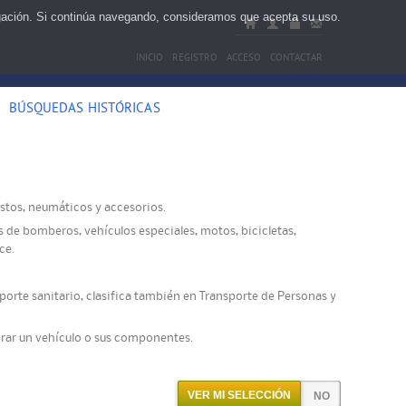
egación. Si continúa navegando, consideramos que acepta su uso.
INICIO
REGISTRO
ACCESO
CONTACTAR
BÚSQUEDAS HISTÓRICAS
uestos, neumáticos y accesorios.
 de bomberos, vehículos especiales, motos, bicicletas,
ce.
porte sanitario, clasifica también en Transporte de Personas y
tirar un vehículo o sus componentes.
VER MI SELECCIÓN