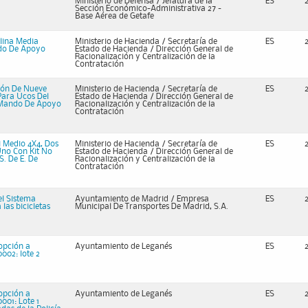
Ministerio de Defensa / Jefatura de la
ES
Sección Económico-Administrativa 27 -
Base Aérea de Getafe
lina Media
Ministerio de Hacienda / Secretaría de
ES
ndo De Apoyo
Estado de Hacienda / Dirección General de
Racionalización y Centralización de la
Contratación
ión De Nueve
Ministerio de Hacienda / Secretaría de
ES
Para Ucos Del
Estado de Hacienda / Dirección General de
sa-Mando De Apoyo
Racionalización y Centralización de la
Contratación
i Medio 4X4, Dos
Ministerio de Hacienda / Secretaría de
ES
Uno Con Kit No
Estado de Hacienda / Dirección General de
S. De E. De
Racionalización y Centralización de la
Contratación
el Sistema
Ayuntamiento de Madrid / Empresa
ES
las bicicletas
Municipal De Transportes De Madrid, S.A.
opción a
Ayuntamiento de Leganés
ES
0002: lote 2
opción a
Ayuntamiento de Leganés
ES
001: Lote 1