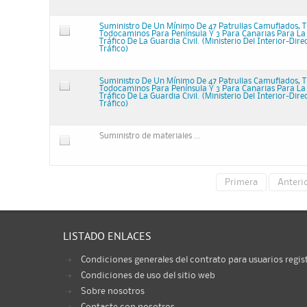
Suministro De Un Mínimo De 47 Patrullas Camuflados, T
Todocaminos Para Península Y 3 Para Canarias Para L
Tráfico De La Guardia Civil. (Ministerio Del Interior-Dir
Tráfico)
Suministro De Un Mínimo De 47 Patrullas Camuflados, T
Todocaminos Para Península Y 3 Para Canarias Para L
Tráfico De La Guardia Civil. (Ministerio Del Interior-Dir
Tráfico)
Suministro de materiales ...
Primera
Anteri
LISTADO ENLACES
Condiciones generales del contrato para usuarios regis
Condiciones de uso del sitio web
Sobre nosotros