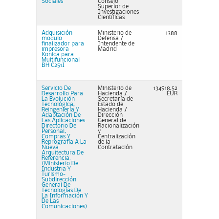
Sociales
Consejo
Superior de
Investigaciones
Científicas
Adquisición
Ministerio de
1388
modulo
Defensa /
finalizador para
Intendente de
impresora
Madrid
Konica para
Multifuncional
BH C251I
Servicio De
Ministerio de
134918,52
Desarrollo Para
Hacienda /
EUR
La Evolución
Secretaría de
Tecnológica,
Estado de
Reingeniería Y
Hacienda /
Adaptación De
Dirección
Las Aplicaciones
General de
Directorio De
Racionalización
Personal,
y
Compras Y
Centralización
Reprografía A La
de la
Nueva
Contratación
Arquitectura De
Referencia.
(Ministerio De
Industria Y
Turismo-
Subdirección
General De
Tecnologías De
La Información Y
De Las
Comunicaciones)