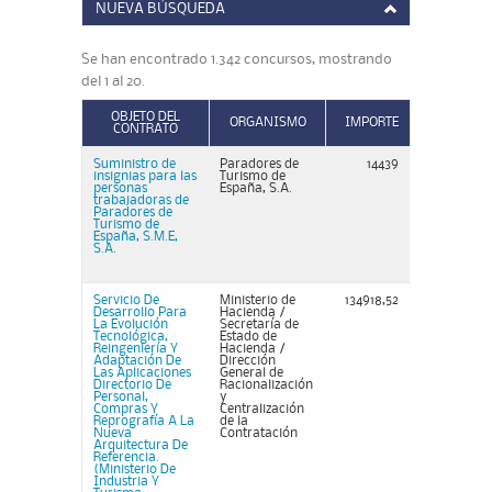
NUEVA BÚSQUEDA
Se han encontrado 1.342 concursos, mostrando
del 1 al 20.
OBJETO DEL
ORGANISMO
IMPORTE
CONTRATO
Suministro de
Paradores de
14439
insignias para las
Turismo de
personas
España, S.A.
trabajadoras de
Paradores de
Turismo de
España, S.M.E,
S.A.
Servicio De
Ministerio de
134918,52
Desarrollo Para
Hacienda /
La Evolución
Secretaría de
Tecnológica,
Estado de
Reingeniería Y
Hacienda /
Adaptación De
Dirección
Las Aplicaciones
General de
Directorio De
Racionalización
Personal,
y
Compras Y
Centralización
Reprografía A La
de la
Nueva
Contratación
Arquitectura De
Referencia.
(Ministerio De
Industria Y