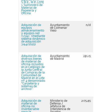
S.M.E., M.P: LOTE
1: Suministro de
Material de
Papelería y
Oficina
Adquisición de
Ayuntamiento
n/d
equipos
de Colmenar
almacenamiento
Viejo
y equipos red
(1/26). (mediante
sistema dinámico
de adquisición
3164/2025)
Adquisición de
Ayuntamiento
281,15
diversos bienes
de Madrid
de material de
oficina incluidos
en el Catálogo de
la Junta Central
de Compras de la
Comunidad de
Madrid en el Lote
nº 4 denominado
“Carpetería y
sistemas de
archivo”.
Adquisición de
Ministerio de
2175,85
material de
Defensa /
oficina no
Jefatura de
inventariable
Intendencia de
para la
Asuntos