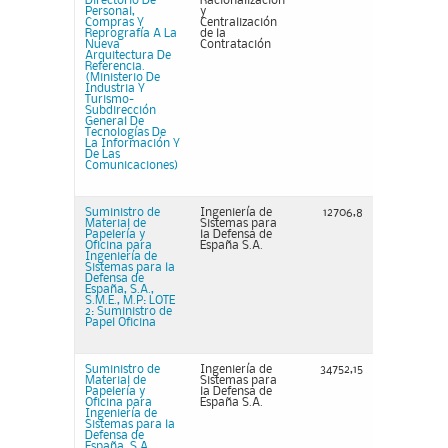
Directorio De
Racionalización
Personal,
y
Compras Y
Centralización
Reprografía A La
de la
Nueva
Contratación
Arquitectura De
Referencia.
(Ministerio De
Industria Y
Turismo-
Subdirección
General De
Tecnologías De
La Información Y
De Las
Comunicaciones)
Suministro de
Ingeniería de
12706,8
Material de
Sistemas para
Papelería y
la Defensa de
Oficina para
España S.A.
Ingeniería de
Sistemas para la
Defensa de
España, S.A.,
S.M.E., M.P: LOTE
2: Suministro de
Papel Oficina
Suministro de
Ingeniería de
34752,15
Material de
Sistemas para
Papelería y
la Defensa de
Oficina para
España S.A.
Ingeniería de
Sistemas para la
Defensa de
España, S.A.,