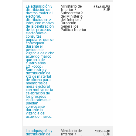
La adquisición y
Ministerio de
684618,98
distribución de
Interior /
EUR
diverso material
Subsecretaría
electoral,
del Ministerio
distribuido en 2
del Interior /
lotes, con motivo
Dirección
de la celebración
General de
de los procesos
Política Interior
electorales o
consultas
populares que se
convoquen
durante el
período de
vigencia de dicho
acuerdo marco
que será de
cuatro años.
LOT-0002:
Suministro y
distribución de
kits de material
de oficina para
miembros de
mesa electoral
con motivo de la
celebración de
los procesos
electorales que
puedan
convocarse
durante la
vigencia del
acuerdo marco.
La adquisición y
Ministerio de
738532,48
distribución de
Interior /
EUR