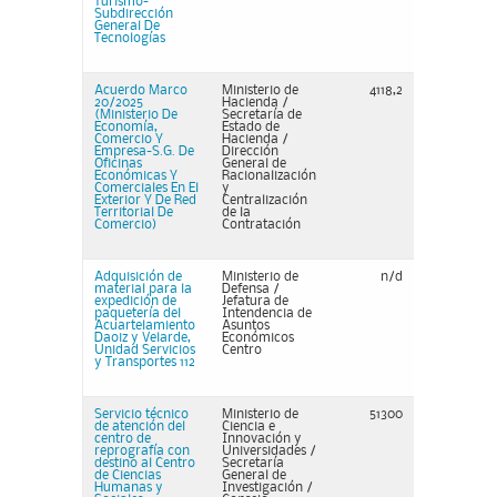
Turismo-
Subdirección
General De
Tecnologías
Acuerdo Marco
Ministerio de
4118,2
20/2025
Hacienda /
(Ministerio De
Secretaría de
Economía,
Estado de
Comercio Y
Hacienda /
Empresa-S.G. De
Dirección
Oficinas
General de
Económicas Y
Racionalización
Comerciales En El
y
Exterior Y De Red
Centralización
Territorial De
de la
Comercio)
Contratación
Adquisición de
Ministerio de
n/d
material para la
Defensa /
expedición de
Jefatura de
paquetería del
Intendencia de
Acuartelamiento
Asuntos
Daoiz y Velarde,
Económicos
Unidad Servicios
Centro
y Transportes 112
Servicio técnico
Ministerio de
51300
de atención del
Ciencia e
centro de
Innovación y
reprografía con
Universidades /
destino al Centro
Secretaría
de Ciencias
General de
Humanas y
Investigación​​​​​​​ /