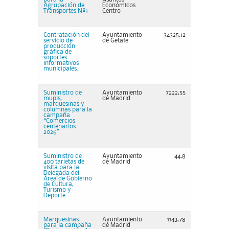
Agrupación de
Económicos
Transportes Nº1
Centro
Contratación del
Ayuntamiento
34325,12
servicio de
de Getafe
producción
gráfica de
soportes
informativos
municipales.
Suministro de
Ayuntamiento
7222,55
mupis,
de Madrid
marquesinas y
columnas para la
campaña
“Comercios
centenarios
2026”
Suministro de
Ayuntamiento
44,8
400 tarjetas de
de Madrid
visita para la
Delegada del
Área de Gobierno
de Cultura,
Turismo y
Deporte.
Marquesinas
Ayuntamiento
1143,78
para la campaña
de Madrid