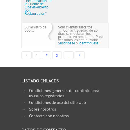
“Restauración de
la Fuente de
Cibeles-Abierto
por
Restauración”
Suministro de
Solo clientes suscritos
200 ...
Con antiguedad de 40
días, se muestran los
primeros 20 resultados. Para
ver todos los actualizados...
Suscribase
o
identifiquese.
<
1
2
3
...
>
LISTADO ENLACES
Condiciones generales del contrato para
usuarios registrados
Condiciones de uso del sitio web
Sobre nosotros
Contacte con nosotros