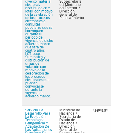
diverso material
Subsecretaría
electoral,
del Ministerio
distribuido en 2
del Interior /
lotes, con motivo
Dirección
de la celebración
General de
de los procesos
Política Interior
electorales o
consultas
populares que se
convoquen
durante el
período de
vigencia de dicho
acuerdo marco
que será de
cuatro años.
LOT-0001:
Suministro y
distribución de
urnas de
votación con
motivo de la
celebración de
los procesos
electorales que
puedan
convocarse
durante la
vigencia del
acuerdo marco.
Servicio De
Ministerio de
134918,52
Desarrollo Para
Hacienda /
La Evolución
Secretaría de
Tecnológica,
Estado de
Reingeniería Y
Hacienda /
Adaptación De
Dirección
Las Aplicaciones
General de