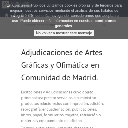
En Concursos Públicos utilizamos cookies propias y de terceros para
mejorar nuestros servicios mediante el análisis de sus hábitos de
navegación. Si continúa navegando, consideramos que acepta su
uso. Puede obtener más información en nuestras
condiciones
generales
.
Adjudicaciones de Artes
Gráficas y Ofimática en
Comunidad de Madrid.
Licitaciones y Adjudicaciones cuyo objeto
principal sea prestar servicios o suministrar
productos relacionados con impresión, edición,
reprografía, encuadernación, publicaciones,
libros, papel, formularios, tarjetas, rotulación o
material y equipamiento de oficina.