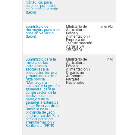
hidráulica, para
trabajos puntuales
en Puente Villarente
(León).
Suministro de
Ministerio de
117639,1
Hormigón, puesto en
Agricultura,
obra en Vallecillo
Pesca y
(León).
Alimentacion /
Empresa de
Transformación
Agraria SA
(TRAGSA)
Suministro para la
Ministerio de
n/d
mejora de las
Agricultura,
instalaciones
Pesca y
asociadas a la
Alimentacion /
producción lechera
Organismo
y mantequera de la
Autónomo
raza bovina
Parques
“Mantequera
Nacionales
Leonesa” y la gestión
ganadera, para la
conservación de la
biodiversidad, del
paisaje y de la
ganadería extensiva
en las Reservas de la
Biosfera de la
provincia de León,
en el marco del Plan
de Recuperación,
Transformación y
Resiliencia (PRTR)