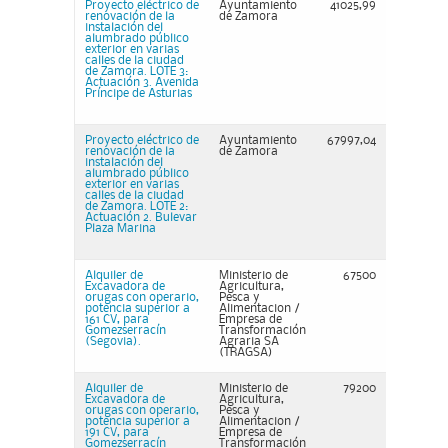
Proyecto eléctrico de
Ayuntamiento
41025,99
renovación de la
de Zamora
instalación del
alumbrado público
exterior en varias
calles de la ciudad
de Zamora. LOTE 3:
Actuación 3. Avenida
Príncipe de Asturias
Proyecto eléctrico de
Ayuntamiento
67997,04
renovación de la
de Zamora
instalación del
alumbrado público
exterior en varias
calles de la ciudad
de Zamora. LOTE 2:
Actuación 2. Bulevar
Plaza Marina
Alquiler de
Ministerio de
67500
Excavadora de
Agricultura,
orugas con operario,
Pesca y
potencia superior a
Alimentacion /
161 CV, para
Empresa de
Gomezserracín
Transformación
(Segovia).
Agraria SA
(TRAGSA)
Alquiler de
Ministerio de
79200
Excavadora de
Agricultura,
orugas con operario,
Pesca y
potencia superior a
Alimentacion /
191 CV, para
Empresa de
Gomezserracín
Transformación