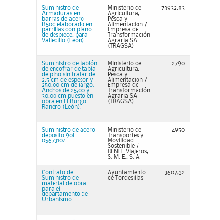
Suministro de
Ministerio de
78932,83
Armaduras en
Agricultura,
barras de acero
Pesca y
B500 elaborado en
Alimentacion /
parrillas con plano
Empresa de
de despiece, para
Transformación
Vallecillo (León).
Agraria SA
(TRAGSA)
Suministro de tablón
Ministerio de
2790
de encofrar de tabla
Agricultura,
de pino sin tratar de
Pesca y
2,5 cm de espesor y
Alimentacion /
250,00 cm de largo.
Empresa de
Anchos de 25,00 y
Transformación
30,00 cm puesto en
Agraria SA
obra en El Burgo
(TRAGSA)
Ranero (León).
Suministro de acero
Ministerio de
4950
deposito 90l.
Transportes y
05673104
Movilidad
Sostenible /
RENFE Viajeros,
S. M. E., S. A.
Contrato de
Ayuntamiento
3607,32
Suministro de
de Tordesillas
material de obra
para el
departamento de
Urbanismo.