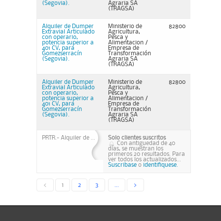
(Segovia).
Agraria SA
(TRAGSA)
Alquiler de Dumper
Ministerio de
82800
Extravial Articulado
Agricultura,
con operario,
Pesca y
potencia superior a
Alimentacion /
401 CV, para
Empresa de
Gomezserracín
Transformación
(Segovia).
Agraria SA
(TRAGSA)
Alquiler de Dumper
Ministerio de
82800
Extravial Articulado
Agricultura,
con operario,
Pesca y
potencia superior a
Alimentacion /
401 CV, para
Empresa de
Gomezserracín
Transformación
(Segovia).
Agraria SA
(TRAGSA)
PRTR.- Alquiler de ...
Solo clientes suscritos
Con antiguedad de 40
días, se muestran los
primeros 20 resultados. Para
ver todos los actualizados...
Suscribase
o
identifiquese.
<
1
2
3
...
>