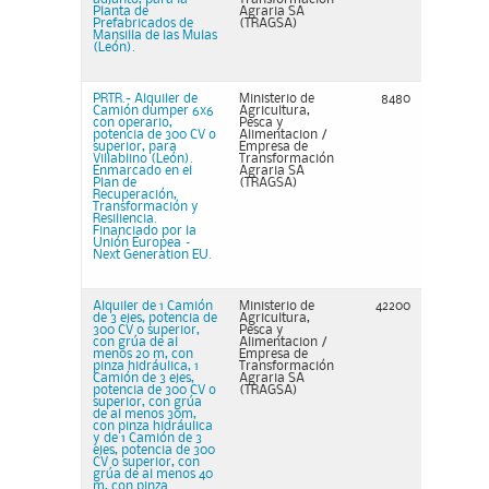
Planta de
Agraria SA
Prefabricados de
(TRAGSA)
Mansilla de las Mulas
(León).
PRTR.- Alquiler de
Ministerio de
8480
Camión dumper 6x6
Agricultura,
con operario,
Pesca y
potencia de 300 CV o
Alimentacion /
superior, para
Empresa de
Villablino (León).
Transformación
Enmarcado en el
Agraria SA
Plan de
(TRAGSA)
Recuperación,
Transformación y
Resiliencia.
Financiado por la
Unión Europea –
Next Generation EU.
Alquiler de 1 Camión
Ministerio de
42200
de 3 ejes, potencia de
Agricultura,
300 CV o superior,
Pesca y
con grúa de al
Alimentacion /
menos 20 m, con
Empresa de
pinza hidráulica, 1
Transformación
Camión de 3 ejes,
Agraria SA
potencia de 300 CV o
(TRAGSA)
superior, con grúa
de al menos 30m,
con pinza hidráulica
y de 1 Camión de 3
ejes, potencia de 300
CV o superior, con
grúa de al menos 40
m, con pinza