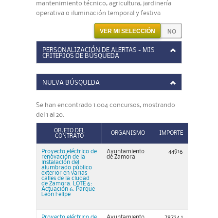
mantenimiento técnico, agricultura, jardinería
operativa o iluminación temporal y festiva
VER MI SELECCIÓN
PERSONALIZACIÓN DE ALERTAS - MIS
CRITERIOS DE BÚSQUEDA
NUEVA BÚSQUEDA
Se han encontrado 1.004 concursos, mostrando
del 1 al 20.
OBJETO DEL
ORGANISMO
IMPORTE
CONTRATO
Proyecto eléctrico de
Ayuntamiento
44916
renovación de la
de Zamora
instalación del
alumbrado público
exterior en varias
calles de la ciudad
de Zamora. LOTE 6:
Actuación 6. Parque
León Felipe
Proyecto eléctrico de
Ayuntamiento
78734,1