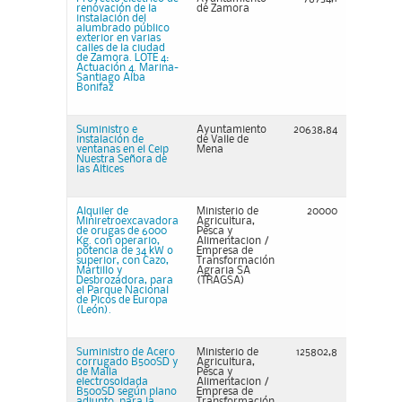
renovación de la
de Zamora
instalación del
alumbrado público
exterior en varias
calles de la ciudad
de Zamora. LOTE 4:
Actuación 4. Marina-
Santiago Alba
Bonifaz
Suministro e
Ayuntamiento
20638,84
instalación de
de Valle de
ventanas en el Ceip
Mena
Nuestra Señora de
las Altices
Alquiler de
Ministerio de
20000
Miniretroexcavadora
Agricultura,
de orugas de 6000
Pesca y
Kg. con operario,
Alimentacion /
potencia de 34 kW o
Empresa de
superior, con Cazo,
Transformación
Martillo y
Agraria SA
Desbrozadora, para
(TRAGSA)
el Parque Nacional
de Picos de Europa
(León).
Suministro de Acero
Ministerio de
125802,8
corrugado B500SD y
Agricultura,
de Malla
Pesca y
electrosoldada
Alimentacion /
B500SD según plano
Empresa de
adjunto, para la
Transformación