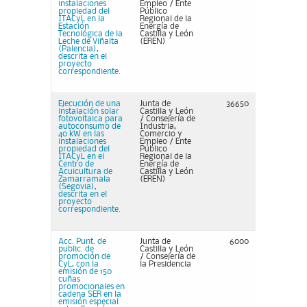
instalaciones
Empleo / Ente
propiedad del
Público
ITACyL en la
Regional de la
Estación
Energía de
Tecnológica de la
Castilla y León
Leche de Viñalta
(EREN)
(Palencia),
descrita en el
proyecto
correspondiente.
Ejecución de una
Junta de
36650
instalación solar
Castilla y León
fotovoltaica para
/ Consejería de
autoconsumo de
Industria,
40 kW en las
Comercio y
instalaciones
Empleo / Ente
propiedad del
Público
ITACyL en el
Regional de la
Centro de
Energía de
Acuicultura de
Castilla y León
Zamarramala
(EREN)
(Segovia),
descrita en el
proyecto
correspondiente.
Acc. Punt. de
Junta de
6000
public. de
Castilla y León
promoción de
/ Consejería de
CyL, con la
la Presidencia
emisión de 150
cuñas
promocionales en
cadena SER en la
emisión especial