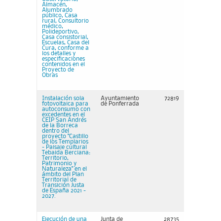
Almacén,
Alumbrado
público, Casa
rural, Consultorio
médico,
Polideportivo,
Casa consistorial,
Escuelas, Casa del
Cura, conforme a
los detalles y
especificaciones
contenidos en el
Proyecto de
Obras
Instalación sola
Ayuntamiento
72819
fotovoltaica para
de Ponferrada
autoconsumo con
excedentes en el
CEIP San Andrés
de la Borreca
dentro del
proyecto "Castillo
de los Templarios
- Paisaje cultural
Tebaida Berciana:
Territorio,
Patrimonio y
Naturaleza" en el
ámbito del Plan
Territorial de
Transición Justa
de España 2021 -
2027.
Ejecución de una
Junta de
28735