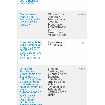
sobre Energías
Renovables.
Mantenimiento
Ministerio de
11121,2
Planta Solar
Defensa /
Fotovoltaica BA
Jefatura de la
León (julio 26-
Sección
junio 27)
Económico-
Administrativa
45 -
Aeródromo
Militar de León
Suministro Pellets
Ayuntamiento
n/d
para Calefacción
de Guijuelo
y Agua caliente
sanitaria del
Centro Deportivo
Guijuelo, con
piscina cubierta.
Dirección
Junta de
3350
facultativa y
Castilla y León
Coordinación de
/ Consejería de
Seguridad y
Industria,
Salud de la obra
Comercio y
de ejecución de
Empleo / Ente
una instalación
Público
solar fotovoltaica
Regional de la
para
Energía de
autoconsumo en
Castilla y León
el Centro de
(EREN)
Pruebas de
Porcino de
Hontalbilla,