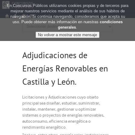
En Concursos Públicos utilizamos cookies propias y de terceros para
mejorar nuestros servicios mediante el análisis de sus hábitos de
navegación. Si continúa navegando, consideramos que acepta su
uso. Puede obtener más información en nuestras
condiciones
generales
.
Adjudicaciones de
Energías Renovables en
Castilla y León.
Licitaciones y Adjudicaciones cuyo objeto
principal sea diseñar, estudiar, suministrar,
instalar, mantener, gestionar u optimizar
sistemas o proyectos de energías renovables,
autoconsumo, eficiencia energética o
rendimiento energético.