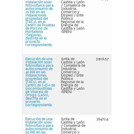
instalación solar
Castilla y León
fotovoltaica para
/ Consejería de
autoconsumo de
Industria,
25 kW en las
Comercio y
instalaciones
Empleo / Ente
propiedad del
Público
ITACyL en el
Regional de la
Centro de Pruebas
Energía de
de Porcino de
Castilla y León
Hontalbilla
(EREN)
(Segovia),
descrita en el
proyecto
correspondiente.
Ejecución de una
Junta de
31819,57
instalación solar
Castilla y León
fotovoltaica para
/ Consejería de
autoconsumo de
Industria,
40 kW en las
Comercio y
instalaciones
Empleo / Ente
propiedad del
Público
ITACyL en el
Regional de la
Centro de I+D+i de
Energía de
biocombustibles
Castilla y León
de Villarejo de
(EREN)
Órbigo (León),
descrita en el
proyecto
correspondiente.
Ejecución de una
Junta de
39472,6
instalación solar
Castilla y León
fotovoltaica para
/ Consejería de
autoconsumo de
Industria,
50 kW en las
Comercio y