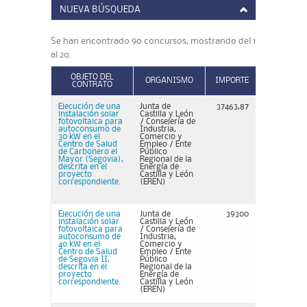
NUEVA BÚSQUEDA
Se han encontrado 90 concursos, mostrando del 1
al 20.
OBJETO DEL
ORGANISMO
IMPORTE
CONTRATO
Ejecución de una
Junta de
37463,87
instalación solar
Castilla y León
fotovoltaica para
/ Consejería de
autoconsumo de
Industria,
30 kW en el
Comercio y
Centro de Salud
Empleo / Ente
de Carbonero el
Público
Mayor (Segovia),
Regional de la
descrita en el
Energía de
proyecto
Castilla y León
correspondiente.
(EREN)
Ejecución de una
Junta de
39300
instalación solar
Castilla y León
fotovoltaica para
/ Consejería de
autoconsumo de
Industria,
40 kW en el
Comercio y
Centro de Salud
Empleo / Ente
de Segovia II,
Público
descrita en el
Regional de la
proyecto
Energía de
correspondiente.
Castilla y León
(EREN)