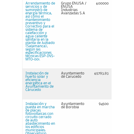
Arrendamiento de
Grupo ENUSA /
600000
servicios y de
ENUSA
suministro de
Industrias
energía térmica,
Avanzadas S.A
así como el
mantenimiento
preventivo y
correctivo para el
sistema de
calefacción y
agua caliente
sanitaria en la
planta de Juzbado
(Salamanca),
según las
especificaciones
técnicas ESP-INS-
MTO-001.
Instalación de
Ayuntamiento
65793,93
huerto solar y
de Carucedo
eficiencia
energética en el
Ayuntamiento de
Carucedo
Instalación y
Ayuntamiento
94500
puesta en marcha
de Borobia
de placas
fotovoltaicas con
circuito cerrado
de auto
abastecimiento en
los edificios
municipales:
Observatorio,