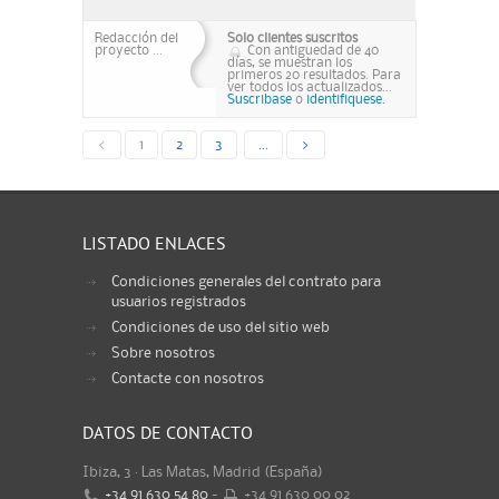
Redacción del
Solo clientes suscritos
proyecto ...
Con antiguedad de 40
días, se muestran los
primeros 20 resultados. Para
ver todos los actualizados...
Suscribase
o
identifiquese.
<
1
2
3
...
>
LISTADO ENLACES
Condiciones generales del contrato para
usuarios registrados
Condiciones de uso del sitio web
Sobre nosotros
Contacte con nosotros
DATOS DE CONTACTO
Ibiza, 3 · Las Matas, Madrid (España)
+34 91 630 54 80
-
+34 91 630 00 02