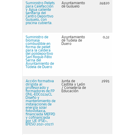
Suministro Pellets
Ayuntamiento
26820
para Calefacción
de Guijuelo
y Agua caliente
sanitaria del
Centro Deportivo
Guijuelo, con
piscina cubierta.
Suministro de
Ayuntamiento
0,32
biomasa
de Tudela de
combustible en
Duero
forma de pellet
para la caldera
del polideportivo
San Roque-Félix
Serna del
Ayuntamiento de
Tudela de Duero
Acción formativa
Junta de
2995
dirigida al
Castilla y León
profesorado y
/ Consejería de
formadores de FP
Educación
ONL-EOC0226CL
Diseño y
mantenimiento de
instalaciones de
energía solar
fotovoltaica,
financiada MEFPD
y cofinanciada
por UE (FSE+,
ÉFESO 2021-2027)