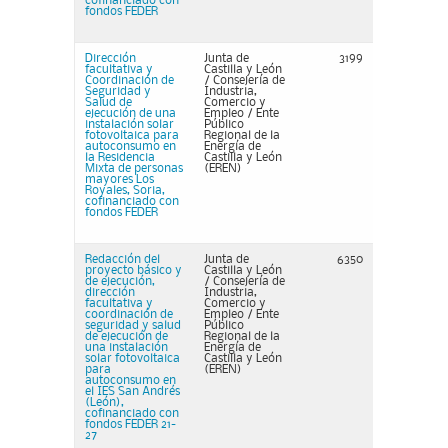
cofinanciado con
fondos FEDER
Dirección
Junta de
3199
facultativa y
Castilla y León
Coordinación de
/ Consejería de
Seguridad y
Industria,
Salud de
Comercio y
ejecución de una
Empleo / Ente
instalación solar
Público
fotovoltaica para
Regional de la
autoconsumo en
Energía de
la Residencia
Castilla y León
Mixta de personas
(EREN)
mayores Los
Royales, Soria,
cofinanciado con
fondos FEDER
Redacción del
Junta de
6350
proyecto básico y
Castilla y León
de ejecución,
/ Consejería de
dirección
Industria,
facultativa y
Comercio y
coordinación de
Empleo / Ente
seguridad y salud
Público
de ejecución de
Regional de la
una instalación
Energía de
solar fotovoltaica
Castilla y León
para
(EREN)
autoconsumo en
el IES San Andrés
(León),
cofinanciado con
fondos FEDER 21-
27