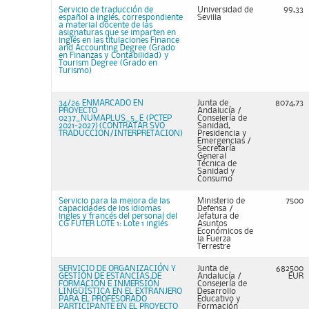
Servicio de traducción de
Universidad de
99,33
español a inglés, correspondiente
Sevilla
a material docente de las
asignaturas que se imparten en
inglés en las titulaciones Finance
and Accounting Degree (Grado
en Finanzas y Contabilidad) y
Tourism Degree (Grado en
Turismo)
34/26 ENMARCADO EN
Junta de
8074,73
PROYECTO
Andalucía /
0237_NUMAPLUS_5_E (PCTEP
Consejería de
2021-2027)(CONTRATAR SVO
Sanidad,
TRADUCCION/INTERPRETACION)
Presidencia y
Emergencias /
Secretaría
General
Técnica de
Sanidad y
Consumo
Servicio para la mejora de las
Ministerio de
7500
capacidades de los idiomas
Defensa /
ingles y francés del personal del
Jefatura de
CG FUTER LOTE 1: Lote 1 inglés
Asuntos
Económicos de
la Fuerza
Terrestre
SERVICIO DE ORGANIZACIÓN Y
Junta de
682500
GESTIÓN DE ESTANCIAS DE
Andalucía /
EUR
FORMACIÓN E INMERSIÓN
Consejería de
LINGÜÍSTICA EN EL EXTRANJERO
Desarrollo
PARA EL PROFESORADO
Educativo y
PARTICIPANTE EN EL PROYECTO
Formación