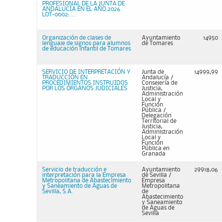
PROFESIONAL DE LA JUNTA DE
ANDALUCÍA EN EL AÑO 2026.
LOT-0002: ...
Organización de clases de
Ayuntamiento
14950
lenguaje de signos para alumnos
de Tomares
de educación infantil de Tomares
SERVICIO DE INTERPRETACIÓN Y
Junta de
14999,99
TRADUCCIÓN EN
Andalucía /
PROCEDIMIENTOS INSTRUIDOS
Consejería de
POR LOS ÓRGANOS JUDICIALES
Justicia,
Administración
Local y
Función
Pública /
Delegación
Territorial de
Justicia,
Administración
Local y
Función
Pública en
Granada
Servicio de traducción e
Ayuntamiento
29918,06
interpretación para la Empresa
de Sevilla /
Metropolitana de Abastecimiento
Empresa
y Saneamiento de Aguas de
Metropolitana
Sevilla, S.A.
de
Abastecimiento
y Saneamiento
de Aguas de
Sevilla