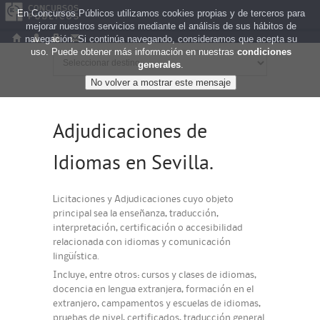
En Concursos Públicos utilizamos cookies propias y de terceros para
mejorar nuestros servicios mediante el análisis de sus hábitos de
navegación. Si continúa navegando, consideramos que acepta su
uso. Puede obtener más información en nuestras
condiciones
generales
.
Adjudicaciones de
Idiomas en Sevilla.
Licitaciones y Adjudicaciones cuyo objeto
principal sea la enseñanza, traducción,
interpretación, certificación o accesibilidad
relacionada con idiomas y comunicación
lingüística.
Incluye, entre otros: cursos y clases de idiomas,
docencia en lengua extranjera, formación en el
extranjero, campamentos y escuelas de idiomas,
pruebas de nivel, certificados, traducción general