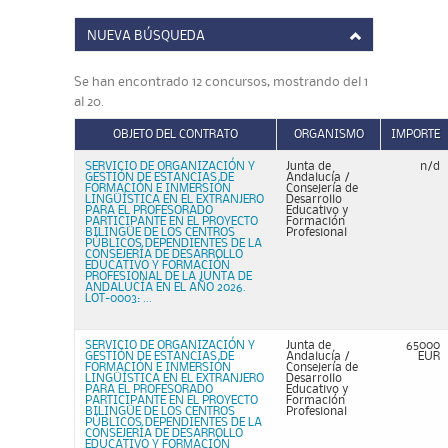
NUEVA BÚSQUEDA
Se han encontrado 12 concursos, mostrando del 1
al 20.
OBJETO DEL CONTRATO
ORGANISMO
IMPORTE
SERVICIO DE ORGANIZACIÓN Y
Junta de
n/d
GESTIÓN DE ESTANCIAS DE
Andalucía /
FORMACIÓN E INMERSIÓN
Consejería de
LINGÜÍSTICA EN EL EXTRANJERO
Desarrollo
PARA EL PROFESORADO
Educativo y
PARTICIPANTE EN EL PROYECTO
Formación
BILINGÜE DE LOS CENTROS
Profesional
PÚBLICOS DEPENDIENTES DE LA
CONSEJERÍA DE DESARROLLO
EDUCATIVO Y FORMACIÓN
PROFESIONAL DE LA JUNTA DE
ANDALUCÍA EN EL AÑO 2026.
LOT-0003: ...
SERVICIO DE ORGANIZACIÓN Y
Junta de
65000
GESTIÓN DE ESTANCIAS DE
Andalucía /
EUR
FORMACIÓN E INMERSIÓN
Consejería de
LINGÜÍSTICA EN EL EXTRANJERO
Desarrollo
PARA EL PROFESORADO
Educativo y
PARTICIPANTE EN EL PROYECTO
Formación
BILINGÜE DE LOS CENTROS
Profesional
PÚBLICOS DEPENDIENTES DE LA
CONSEJERÍA DE DESARROLLO
EDUCATIVO Y FORMACIÓN