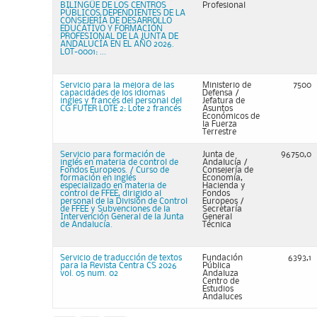
BILINGÜE DE LOS CENTROS
Profesional
PÚBLICOS DEPENDIENTES DE LA
CONSEJERÍA DE DESARROLLO
EDUCATIVO Y FORMACIÓN
PROFESIONAL DE LA JUNTA DE
ANDALUCÍA EN EL AÑO 2026.
LOT-0001: ...
Servicio para la mejora de las
Ministerio de
7500
capacidades de los idiomas
Defensa /
ingles y francés del personal del
Jefatura de
CG FUTER LOTE 2: Lote 2 francés
Asuntos
Económicos de
la Fuerza
Terrestre
Servicio para formación de
Junta de
96750,0
inglés en materia de control de
Andalucía /
Fondos Europeos. / Curso de
Consejería de
formación en inglés
Economía,
especializado en materia de
Hacienda y
control de FFEE, dirigido al
Fondos
personal de la División de Control
Europeos /
de FFEE y Subvenciones de la
Secretaría
Intervención General de la Junta
General
de Andalucía.
Técnica
Servicio de traducción de textos
Fundación
6393,1
para la Revista Centra CS 2026
Pública
vol. 05 num. 02
Andaluza
Centro de
Estudios
Andaluces