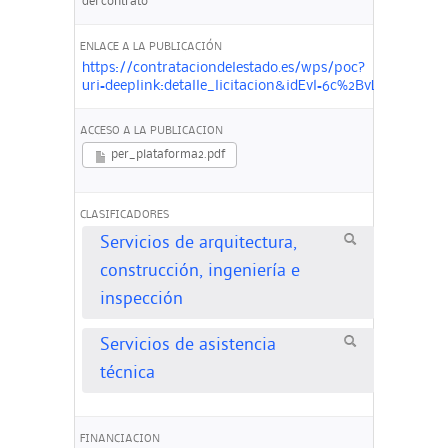
del contrato
ENLACE A LA PUBLICACIÓN
https://contrataciondelestado.es/wps/poc?
uri=deeplink:detalle_licitacion&idEvl=6c%2BvLEvw%2
ACCESO A LA PUBLICACION
per_plataforma2.pdf
CLASIFICADORES
Servicios de arquitectura,
construcción, ingeniería e
inspección
Servicios de asistencia
técnica
FINANCIACION