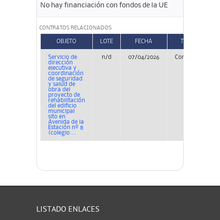
No hay financiación con fondos de la UE
CONTRATOS RELACIONADOS
OBJETO
LOTE
FECHA
TIPO
Servicio de
n/d
07/04/2026
Concurso
P
dirección
ejecutiva y
coordinación
de seguridad
y salud de
obra del
proyecto de
rehabilitación
del edificio
municipal
sito en
Avenida de la
Estación nº 8
(colegio ...
LISTADO ENLACES