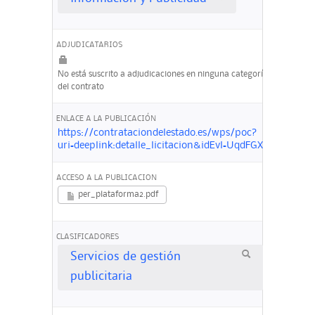
ADJUDICATARIOS
No está suscrito a adjudicaciones en ninguna categoría
del contrato
ENLACE A LA PUBLICACIÓN
https://contrataciondelestado.es/wps/poc?
uri=deeplink:detalle_licitacion&idEvl=UqdFGXXAWy4
ACCESO A LA PUBLICACION
per_plataforma2.pdf
CLASIFICADORES
Servicios de gestión
publicitaria