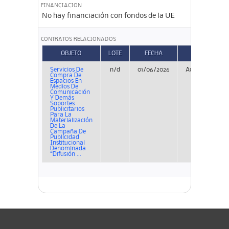
FINANCIACION
No hay financiación con fondos de la UE
CONTRATOS RELACIONADOS
OBJETO
LOTE
FECHA
TIPO
Servicios De
n/d
01/06/2026
Adjudicación
Compra De
Espacios En
Medios De
Comunicación
Y Demás
Soportes
Publicitarios
Para La
Materialización
De La
Campaña De
Publicidad
Institucional
Denominada
“Difusión ...