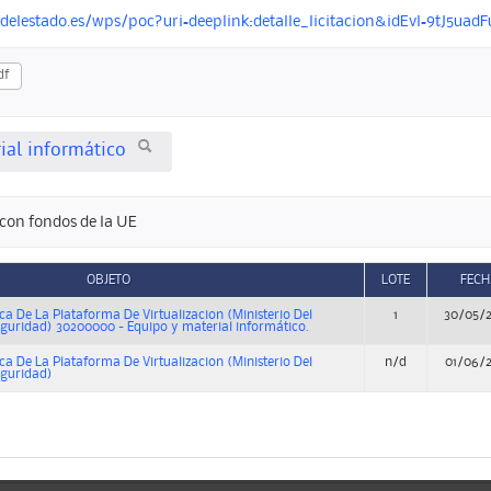
ndelestado.es/wps/poc?uri=deeplink:detalle_licitacion&idEvl=9tJ5u
df
ial informático
con fondos de la UE
OBJETO
LOTE
FECH
a De La Plataforma De Virtualizacion (Ministerio Del
1
30/05/
Seguridad) 30200000 - Equipo y material informático.
a De La Plataforma De Virtualizacion (Ministerio Del
n/d
01/06/
eguridad)