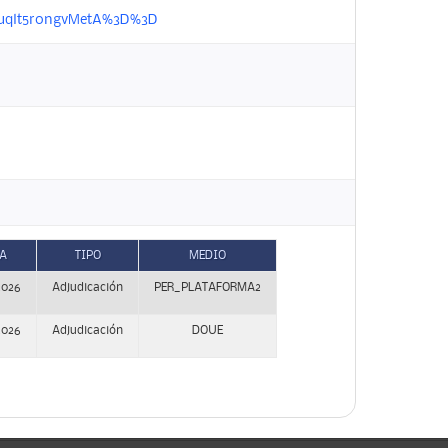
adFuqlt5r0ngvMetA%3D%3D
A
TIPO
MEDIO
2026
Adjudicación
PER_PLATAFORMA2
2026
Adjudicación
DOUE