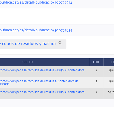
opublica.cat/es/detall-publicacio/300767634
opublica.cat/es/detall-publicacio/300767634
 cubos de residuos y basura
OBJETO
LOTE
F
contenidors per a la recollida de residus 1: Bujols i contenidors
1
29/
 contenidors per a la recollida de residus 2: Contenidors de
2
29/
essoris
contenidors per a la recollida de residus 1: Bujols i contenidors
1
06/