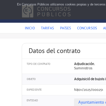
En Concursos Públicos utilizamos cookies propias y de terceros
INICIO
TARIFAS
PAÍSES
CONCURSOS
A
Datos del contrato
Adjudicación.
TIPO DE CONTRATO
Suministros
Adquisició de bujols i
OBJETO
N801/2025/000251
EXPEDIENTE
ENTIDAD
Ayuntamiento d