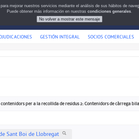
 para mejorar nuestros servicios mediante el análisis de sus hábitos de nav
Puede obtener más información en nuestras
condiciones generales
.
DJUDICACIONES
GESTIÓN INTEGRAL
SOCIOS COMERCIALES
 contenidors per a la recollida de residus 2: Contenidors de càrrega bila
e Sant Boi de Llobregat