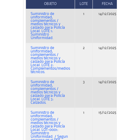
OBJETO
LOTE
FECHA
TI
Suministro de
1
14/12/2025
Conc
uniformidad,
complementos /
medios técnicos y
calzado para Policía
Local. LOTE 1:
Suministro
Uniformidad.
Suministro de
2
14/12/2025
Conc
uniformidad,
complementos /
medios técnicos y
calzado para Policía
Local. LOTE 2:
Complementos/medios
técnicos.
Suministro de
3
14/12/2025
Conc
uniformidad,
complementos /
medios técnicos y
calzado para Policía
Local. LOTE 3:
Calzados.
Suministro de
1
15/12/2025
Conc
uniformidad,
complementos /
medios técnicos y
calzado para Policía
Local. LOT-0001:
Suministro
Uniformidad. / Segun