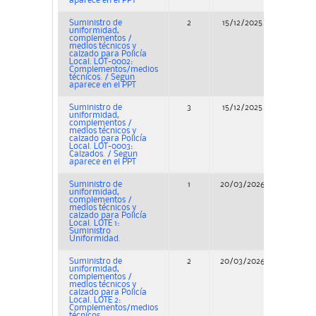
aparece en el PPT
Suministro de
2
15/12/2025
Conc
uniformidad,
complementos /
medios técnicos y
calzado para Policía
Local. LOT-0002:
Complementos/medios
técnicos. / Segun
aparece en el PPT
Suministro de
3
15/12/2025
Conc
uniformidad,
complementos /
medios técnicos y
calzado para Policía
Local. LOT-0003:
Calzados. / Segun
aparece en el PPT
Suministro de
1
20/03/2026
Adjudi
uniformidad,
complementos /
medios técnicos y
calzado para Policía
Local. LOTE 1:
Suministro
Uniformidad.
Suministro de
2
20/03/2026
Adjudi
uniformidad,
complementos /
medios técnicos y
calzado para Policía
Local. LOTE 2:
Complementos/medios
técnicos.