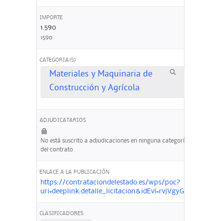
IMPORTE
1.590
1590
CATEGORIA(S)
Materiales y Maquinaria de
Construcción y Agrícola
ADJUDICATARIOS
No está suscrito a adjudicaciones en ninguna categoría
del contrato
ENLACE A LA PUBLICACIÓN
https://contrataciondelestado.es/wps/poc?
uri=deeplink:detalle_licitacion&idEvl=rvjVgyGWpmG
CLASIFICADORES