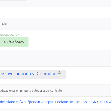
rcia
ADJUDICACIÓN
09/04/2026
e Investigación y Desarrollo
judicaciones en ninguna categoría del contrato
ondelestado.es/wps/poc?uri=deeplink:detalle_licitacion&idEvl=48