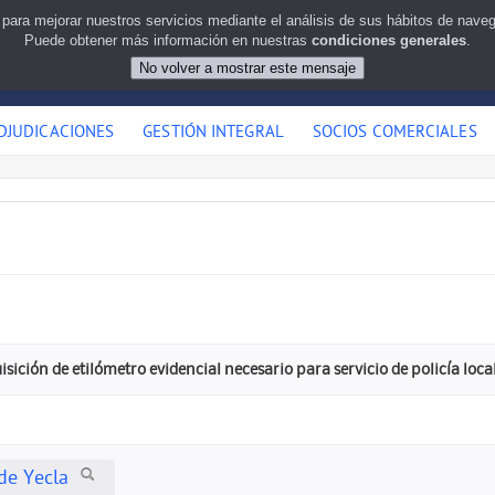
 para mejorar nuestros servicios mediante el análisis de sus hábitos de nav
Puede obtener más información en nuestras
condiciones generales
.
DJUDICACIONES
GESTIÓN INTEGRAL
SOCIOS COMERCIALES
ición de etilómetro evidencial necesario para servicio de policía loca
de Yecla