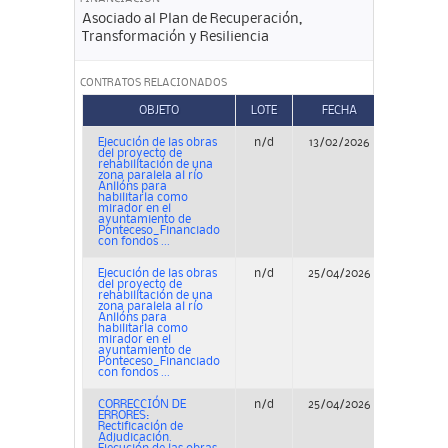
Asociado al Plan de Recuperación,
Transformación y Resiliencia
CONTRATOS RELACIONADOS
OBJETO
LOTE
FECHA
TIP
Ejecución de las obras
n/d
13/02/2026
Concu
del proyecto de
rehabilitación de una
zona paralela al río
Anllóns para
habilitarla como
mirador en el
ayuntamiento de
Ponteceso_Financiado
con fondos ...
Ejecución de las obras
n/d
25/04/2026
Adjudic
del proyecto de
rehabilitación de una
zona paralela al río
Anllóns para
habilitarla como
mirador en el
ayuntamiento de
Ponteceso_Financiado
con fondos ...
CORRECCIÓN DE
n/d
25/04/2026
Adjudic
ERRORES:
Rectificación de
Adjudicación.