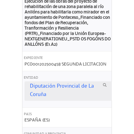
Ejecución de las obras del proyecto de
rehabilitación de una zona paralela al río
Anllóns para habilitarla como mirador en el
ayuntamiento de Ponteceso_Financiado con
fondos del Plan de Recuperación,
Tranformación y Resiliencia
(PRTR)_Financiado por la Unión Europea-
NEXTGENERATIONEU_PSTD OS FOGÓNS DO
ANLLÓNS (E1.A2)
EXPEDIENTE
PCO001202500458 SEGUNDA LICITACION
ENTIDAD
Diputación Provincial de La
Coruña
PAIS
ESPAÑA (ES)
COMUNIDAD Y PROVINCIA