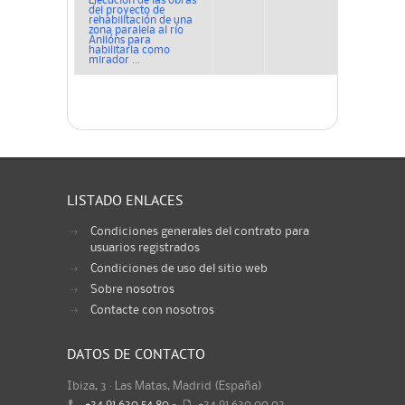
Ejecución de las obras
del proyecto de
rehabilitación de una
zona paralela al río
Anllóns para
habilitarla como
mirador ...
LISTADO ENLACES
Condiciones generales del contrato para
usuarios registrados
Condiciones de uso del sitio web
Sobre nosotros
Contacte con nosotros
DATOS DE CONTACTO
Ibiza, 3 · Las Matas, Madrid (España)
+34 91 630 54 80
-
+34 91 630 00 02