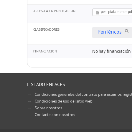
ACCESO A LA PUBLICACION
per_platamenor.pd
CLASIFICADORES
Periféricos
No hay financiación 
FINANCIACION
LISTADO ENLACES
Condiciones generales del contrato para usuarios regis
Condiciones de uso del sitio web
Sobre nosotros
Contacte con nosotros