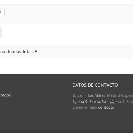
f
con fondos de la UE
DATOS DE CONTACTO
trados
Ibiza, 3 · Las Matas, Madrid (Espa
+34 91 630 54 80
-
+34 91 63
Enviar e-mail:
contacto