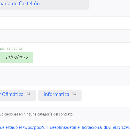
uaria de Castellón
ADJUDICACIÓN
30/03/2026
y Ofimática
Informática
judicaciones en ninguna categoría del contrato
ndelestado.es/wps/poc?uri=deeplink:detalle_licitacion&idEvl=6LN