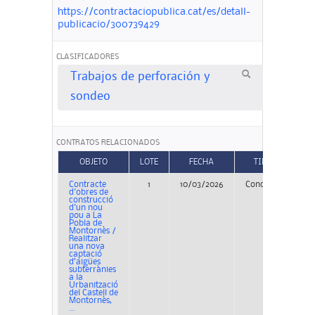
https://contractaciopublica.cat/es/detall-
publicacio/300739429
CLASIFICADORES
Trabajos de perforación y
sondeo
CONTRATOS RELACIONADOS
OBJETO
LOTE
FECHA
TIPO
Contracte
1
10/03/2026
Concurso
PE
d'obres de
construcció
d'un nou
pou a La
Pobla de
Montornès /
Realitzar
una nova
captació
d’aigües
subterrànies
a la
Urbanització
del Castell de
Montornès,
...