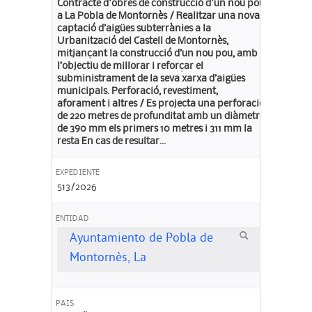
Contracte d'obres de construcció d'un nou pou
a La Pobla de Montornès / Realitzar una nova
captació d’aigües subterrànies a la
Urbanització del Castell de Montornès,
mitjançant la construcció d’un nou pou, amb
l’objectiu de millorar i reforçar el
subministrament de la seva xarxa d’aigües
municipals. Perforació, revestiment,
aforament i altres / Es projecta una perforació
de 220 metres de profunditat amb un diàmetre
de 390 mm els primers 10 metres i 311 mm la
resta En cas de resultar...
EXPEDIENTE
513/2026
ENTIDAD
Ayuntamiento de Pobla de
Montornès, La
PAIS