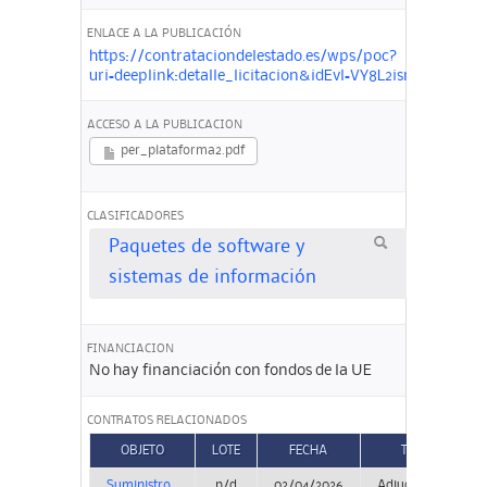
ENLACE A LA PUBLICACIÓN
https://contrataciondelestado.es/wps/poc?
uri=deeplink:detalle_licitacion&idEvl=VY8L2isnlZRrhB
ACCESO A LA PUBLICACION
per_plataforma2.pdf
CLASIFICADORES
Paquetes de software y
sistemas de información
FINANCIACION
No hay financiación con fondos de la UE
CONTRATOS RELACIONADOS
OBJETO
LOTE
FECHA
TIPO
Suministro
n/d
02/04/2026
Adjudicación