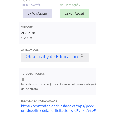
FECHAS
PUBLICACIÓN
ADJUDICACIÓN
25/03/2026
24/03/2026
IMPORTE
21.736,76
21736,76
CATEGORIA(S)
Obra Civil y de Edificación
ADJUDICATARIOS
No está suscrito a adjudicaciones en ninguna categoría
del contrato
ENLACE A LA PUBLICACIÓN
https://contrataciondelestado.es/wps/poc?
uri=deeplink:detalle_licitacion&idEvl=4isY%2FEvt%2F