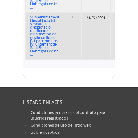
Sant Boi de
Llobregat i de les
...
Subministrament
1
24/03/2026
Adjudicación
i instal·lació (si
s’escau) i
d’explotació i
manteniment
d’un sistema de
gestió de flotes
pel parc mòbil de
l'Ajuntament de
Sant Boi de
Llobregat i de les
...
LISTADO ENLACES
Condiciones generales del contrato para
usuarios registrados
Condiciones de uso del sitio web
Sobre nosotros