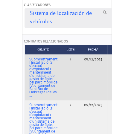
CLASIFICADORES
Sistema de localización de
vehículos
CONTRATOS RELACIONADOS
OBJETO
LOTE
FECHA
TIPO
Subministrament
1
09/12/2025
Concurso
i instal·lació (si
s’escau) i
d’explotació i
manteniment
d’un sistema de
gestió de flotes
pel parc mòbil de
l'Ajuntament de
Sant Boi de
Llobregat i de les
...
Subministrament
2
09/12/2025
Concurso
i instal·lació (si
s’escau) i
d’explotació i
manteniment
d’un sistema de
gestió de flotes
pel parc mòbil de
l'Ajuntament de