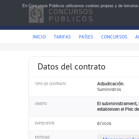
En Concursos Públicos utilizamos cookies propias y de terceros
INICIO
TARIFAS
PAÍSES
CONCURSOS
A
Datos del contrato
Adjudicación.
TIPO DE CONTRATO
Suministros
El subministrament, l
OBJETO
estableixen el Plec d
8/2026
EXPEDIENTE
ENTIDAD