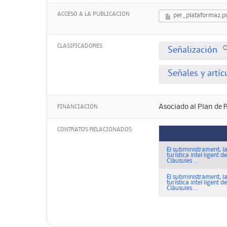
ACCESO A LA PUBLICACION
per_plataforma2.p
CLASIFICADORES
Señalización
Señales y artí
Asociado al Plan de 
FINANCIACION
CONTRATOS RELACIONADOS
El subministrament, la
turística intel·ligent 
Clàusules ...
El subministrament, la
turística intel·ligent 
Clàusules ...