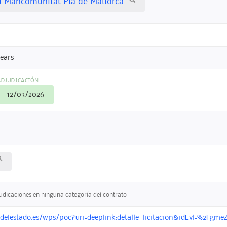
Mancomunitat Pla de Mallorca
lears
ADJUDICACIÓN
12/03/2026
judicaciones en ninguna categoría del contrato
ondelestado.es/wps/poc?uri=deeplink:detalle_licitacion&idEvl=%2