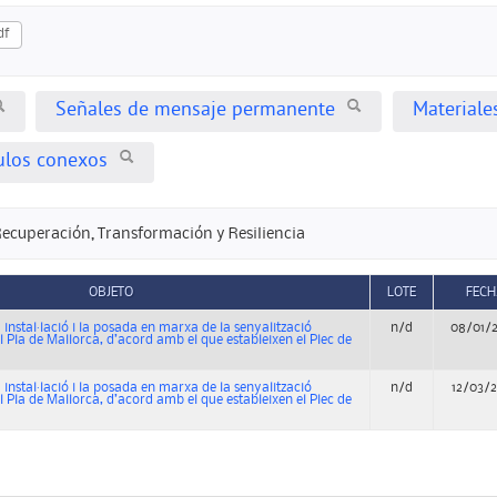
df
Señales de mensaje permanente
Materiale
culos conexos
Recuperación, Transformación y Resiliencia
OBJETO
LOTE
FECH
 instal·lació i la posada en marxa de la senyalització
n/d
08/01/
del Pla de Mallorca, d’acord amb el que estableixen el Plec de
 instal·lació i la posada en marxa de la senyalització
n/d
12/03/
del Pla de Mallorca, d’acord amb el que estableixen el Plec de