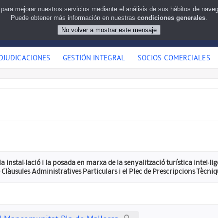
 para mejorar nuestros servicios mediante el análisis de sus hábitos de nav
Puede obtener más información en nuestras
condiciones generales
.
DJUDICACIONES
GESTIÓN INTEGRAL
SOCIOS COMERCIALES
a instal·lació i la posada en marxa de la senyalització turística intel·li
e Clàusules Administratives Particulars i el Plec de Prescripcions Tècniq