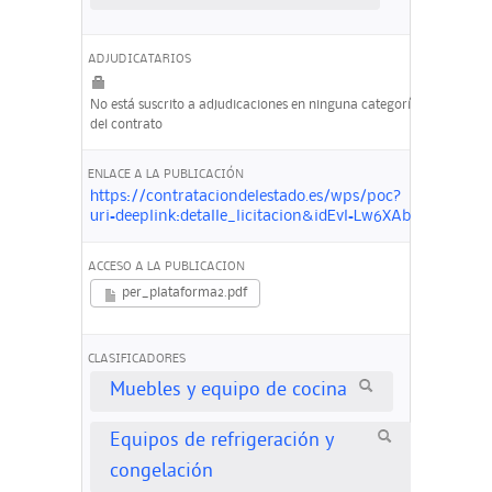
ADJUDICATARIOS
No está suscrito a adjudicaciones en ninguna categoría
del contrato
ENLACE A LA PUBLICACIÓN
https://contrataciondelestado.es/wps/poc?
uri=deeplink:detalle_licitacion&idEvl=Lw6XAbK4%2F
ACCESO A LA PUBLICACION
per_plataforma2.pdf
CLASIFICADORES
Muebles y equipo de cocina
Equipos de refrigeración y
congelación