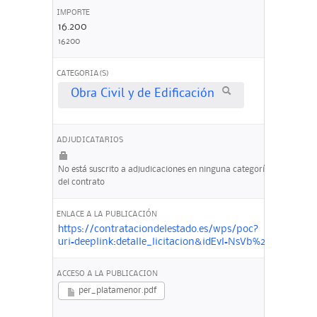
IMPORTE
16.200
16200
CATEGORIA(S)
Obra Civil y de Edificación
ADJUDICATARIOS
No está suscrito a adjudicaciones en ninguna categoría
del contrato
ENLACE A LA PUBLICACIÓN
https://contrataciondelestado.es/wps/poc?
uri=deeplink:detalle_licitacion&idEvl=NsVb%2F0yP4
ACCESO A LA PUBLICACION
per_platamenor.pdf