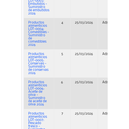
LOT-0003:
Embutidos -
Suministro
de embutidos
2026
Productos
4
25/03/2026
Adjudicación
alimenticios
LOT-0004:
Comestibles -
Suministro
de
comestibles
2026
Productos
5
25/03/2026
Adjudicación
alimenticios
LOT-0005:
Conservas -
Suministro
de conservas
2026
Productos
6
25/03/2026
Adjudicación
alimenticios
LOT-0006:
Aceite de
oliva -
Suministro
de aceite de
oliva 2026
Productos
7
25/03/2026
Adjudicación
alimenticios
LOT-0007:
Pescado
fresco -