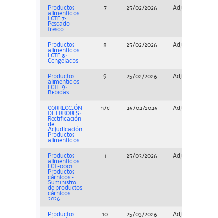
Productos
7
25/02/2026
Adjudicación
alimenticios
LOTE 7:
Pescado
fresco
Productos
8
25/02/2026
Adjudicación
alimenticios
LOTE 8:
Congelados
Productos
9
25/02/2026
Adjudicación
alimenticios
LOTE 9:
Bebidas
CORRECCIÓN
n/d
26/02/2026
Adjudicación
DE ERRORES:
Rectificación
de
Adjudicación.
Productos
alimenticios
Productos
1
25/03/2026
Adjudicación
alimenticios
LOT-0001:
Productos
cárnicos -
Suministro
de productos
cárnicos
2026
Productos
10
25/03/2026
Adjudicación