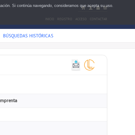
egación. Si continúa navegando, consideramos que acepta su uso.
INICIO
REGISTRO
ACCESO
CONTACTAR
BÚSQUEDAS HISTÓRICAS
 Imprenta