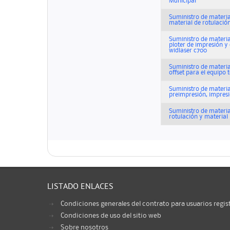
Municipal
Suministro de materia
material de rotulació
Suministro de materia
ploter de impresión y
widlaser c700
Suministro de materia
offset para el equipo
Suministro de materia
preimpresión, impres
Suministro de materia
rotulación y material
LISTADO ENLACES
Condiciones generales del contrato para usuarios regis
Condiciones de uso del sitio web
Sobre nosotros