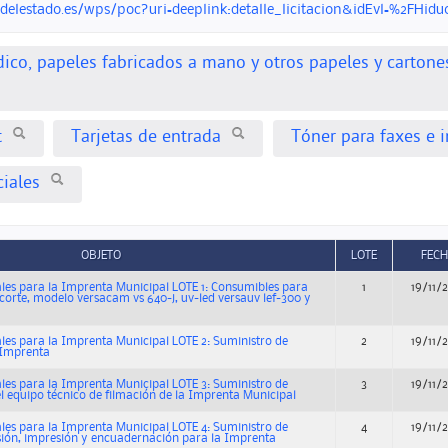
ndelestado.es/wps/poc?uri=deeplink:detalle_licitacion&idEvl=%2F
ico, papeles fabricados a mano y otros papeles y cartones
t
Tarjetas de entrada
Tóner para faxes e 
iales
OBJETO
LOTE
FEC
les para la Imprenta Municipal LOTE 1: Consumibles para
1
19/11/
 corte, modelo versacam vs 640-j, uv-led versauv lef-300 y
les para la Imprenta Municipal LOTE 2: Suministro de
2
19/11/
 Imprenta
les para la Imprenta Municipal LOTE 3: Suministro de
3
19/11/
el equipo técnico de filmación de la Imprenta Municipal
les para la Imprenta Municipal LOTE 4: Suministro de
4
19/11/
sión, impresión y encuadernación para la Imprenta