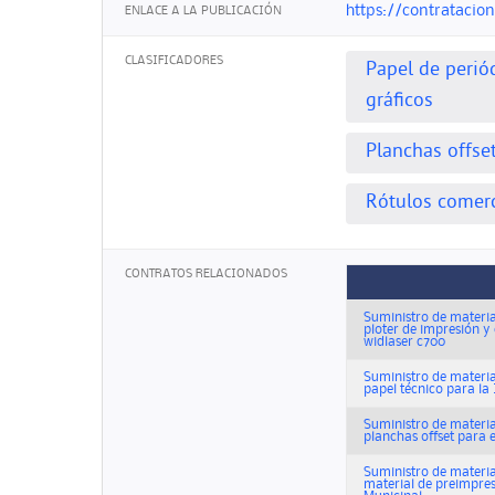
https://contratacio
ENLACE A LA PUBLICACIÓN
CLASIFICADORES
Papel de periód
gráficos
Planchas offse
Rótulos comerc
CONTRATOS RELACIONADOS
Suministro de materia
ploter de impresión y
widlaser c700
Suministro de materia
papel técnico para la
Suministro de materia
planchas offset para 
Suministro de materia
material de preimpre