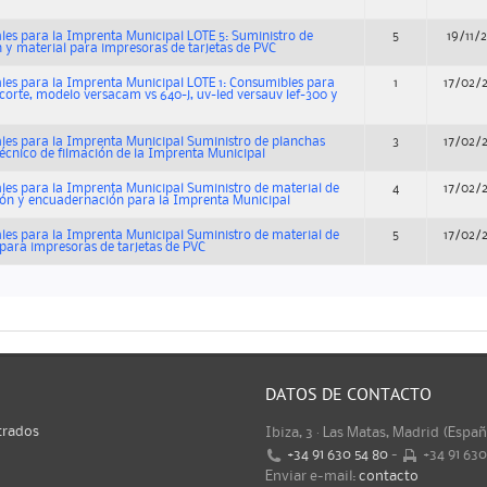
les para la Imprenta Municipal LOTE 5: Suministro de
5
19/11/
n y material para impresoras de tarjetas de PVC
les para la Imprenta Municipal LOTE 1: Consumibles para
1
17/02/
 corte, modelo versacam vs 640-j, uv-led versauv lef-300 y
les para la Imprenta Municipal Suministro de planchas
3
17/02/
 técnico de filmación de la Imprenta Municipal
les para la Imprenta Municipal Suministro de material de
4
17/02/
ión y encuadernación para la Imprenta Municipal
les para la Imprenta Municipal Suministro de material de
5
17/02/
 para impresoras de tarjetas de PVC
DATOS DE CONTACTO
trados
Ibiza, 3 · Las Matas, Madrid (Espa
+34 91 630 54 80
-
+34 91 63
Enviar e-mail:
contacto