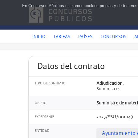
En Concursos Públicos utilizamos cookies propias y de terceros
INICIO
TARIFAS
PAÍSES
CONCURSOS
A
Datos del contrato
Adjudicación.
TIPO DE CONTRATO
Suministros
Suministro de materi
OBJETO
2025/SSU/001049
EXPEDIENTE
ENTIDAD
Ayuntamiento d