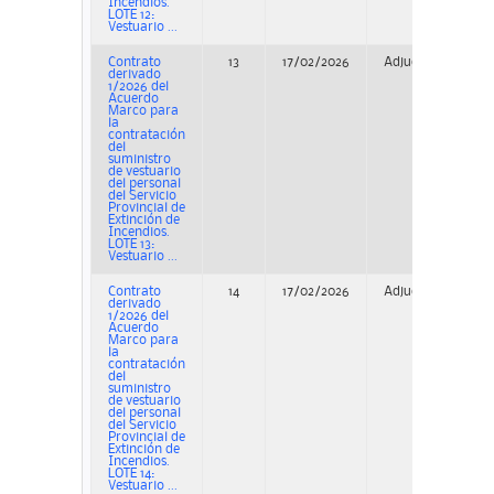
Incendios.
LOTE 12:
Vestuario ...
Contrato
13
17/02/2026
Adjudicación
derivado
1/2026 del
Acuerdo
Marco para
la
contratación
del
suministro
de vestuario
del personal
del Servicio
Provincial de
Extinción de
Incendios.
LOTE 13:
Vestuario ...
Contrato
14
17/02/2026
Adjudicación
derivado
1/2026 del
Acuerdo
Marco para
la
contratación
del
suministro
de vestuario
del personal
del Servicio
Provincial de
Extinción de
Incendios.
LOTE 14:
Vestuario ...