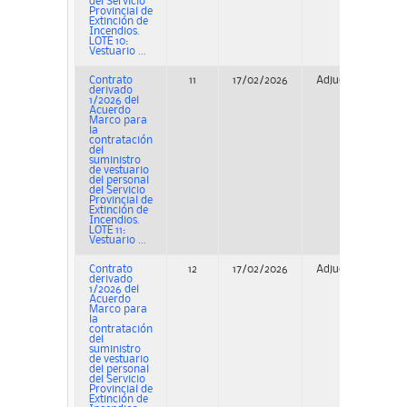
del Servicio
Provincial de
Extinción de
Incendios.
LOTE 10:
Vestuario ...
Contrato
11
17/02/2026
Adjudicación
derivado
1/2026 del
Acuerdo
Marco para
la
contratación
del
suministro
de vestuario
del personal
del Servicio
Provincial de
Extinción de
Incendios.
LOTE 11:
Vestuario ...
Contrato
12
17/02/2026
Adjudicación
derivado
1/2026 del
Acuerdo
Marco para
la
contratación
del
suministro
de vestuario
del personal
del Servicio
Provincial de
Extinción de