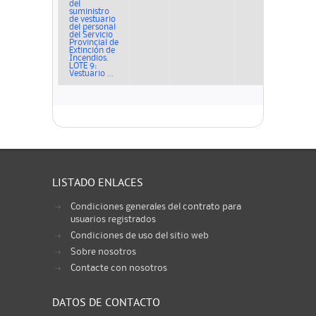
del
suministro
de vestuario
del personal
del Servicio
Provincial de
Extinción de
Incendios.
LOTE 9:
Vestuario ...
LISTADO ENLACES
Condiciones generales del contrato para
usuarios registrados
Condiciones de uso del sitio web
Sobre nosotros
Contacte con nosotros
DATOS DE CONTACTO