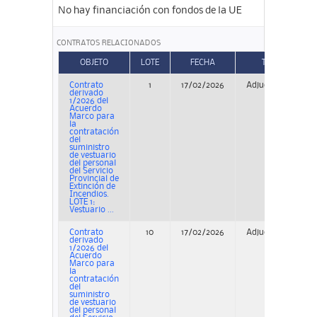
No hay financiación con fondos de la UE
CONTRATOS RELACIONADOS
OBJETO
LOTE
FECHA
TIPO
Contrato
1
17/02/2026
Adjudicación
derivado
1/2026 del
Acuerdo
Marco para
la
contratación
del
suministro
de vestuario
del personal
del Servicio
Provincial de
Extinción de
Incendios.
LOTE 1:
Vestuario ...
Contrato
10
17/02/2026
Adjudicación
derivado
1/2026 del
Acuerdo
Marco para
la
contratación
del
suministro
de vestuario
del personal