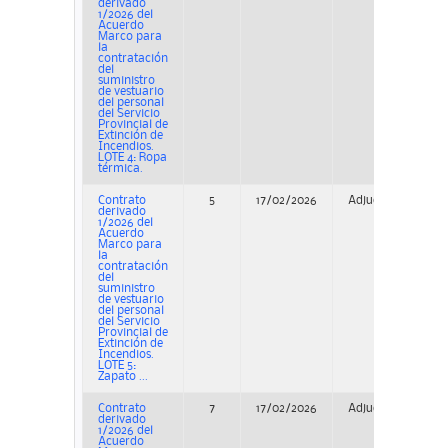
derivado
1/2026 del
Acuerdo
Marco para
la
contratación
del
suministro
de vestuario
del personal
del Servicio
Provincial de
Extinción de
Incendios.
LOTE 4: Ropa
térmica.
Contrato
5
17/02/2026
Adjudicación
derivado
1/2026 del
Acuerdo
Marco para
la
contratación
del
suministro
de vestuario
del personal
del Servicio
Provincial de
Extinción de
Incendios.
LOTE 5:
Zapato ...
Contrato
7
17/02/2026
Adjudicación
derivado
1/2026 del
Acuerdo