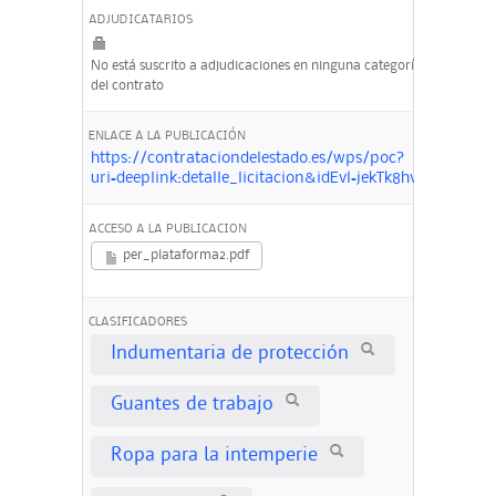
ADJUDICATARIOS
No está suscrito a adjudicaciones en ninguna categoría
del contrato
ENLACE A LA PUBLICACIÓN
https://contrataciondelestado.es/wps/poc?
uri=deeplink:detalle_licitacion&idEvl=jekTk8hvqAV%2
ACCESO A LA PUBLICACION
per_plataforma2.pdf
CLASIFICADORES
Indumentaria de protección
Guantes de trabajo
Ropa para la intemperie