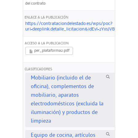
del contrato
ENLACE A LA PUBLICACIÓN
https://contrataciondelestado.es/wps/poc?
uri=deeplink:detalle_licitacion&idEvl=2YxsJVBmKioS7
ACCESO A LA PUBLICACION
per_plataforma2.pdf
CLASIFICADORES
Mobiliario (incluido el de
oficina), complementos de
mobiliario, aparatos
electrodomésticos (excluida la
iluminación) y productos de
limpieza
Equipo de cocina, artículos