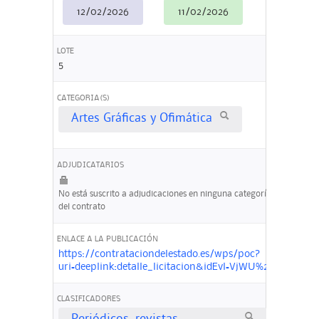
12/02/2026
11/02/2026
LOTE
5
CATEGORIA(S)
Artes Gráficas y Ofimática
ADJUDICATARIOS
No está suscrito a adjudicaciones en ninguna categoría
del contrato
ENLACE A LA PUBLICACIÓN
https://contrataciondelestado.es/wps/poc?
uri=deeplink:detalle_licitacion&idEvl=VjWU%2BtUxlF8
CLASIFICADORES