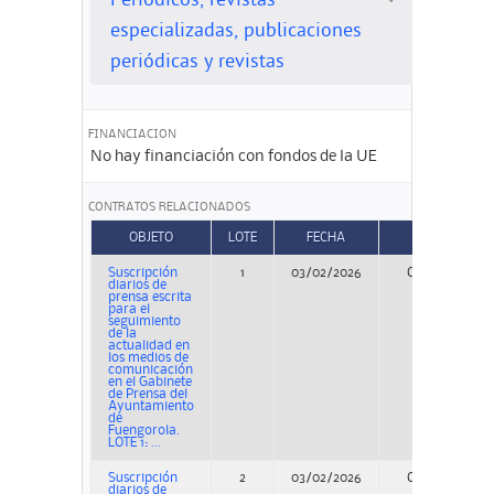
Periódicos, revistas
especializadas, publicaciones
periódicas y revistas
FINANCIACION
No hay financiación con fondos de la UE
CONTRATOS RELACIONADOS
OBJETO
LOTE
FECHA
TIPO
Suscripción
1
03/02/2026
Concurso
diarios de
prensa escrita
para el
seguimiento
de la
actualidad en
los medios de
comunicación
en el Gabinete
de Prensa del
Ayuntamiento
de
Fuengorola.
LOTE 1: ...
Suscripción
2
03/02/2026
Concurso
diarios de