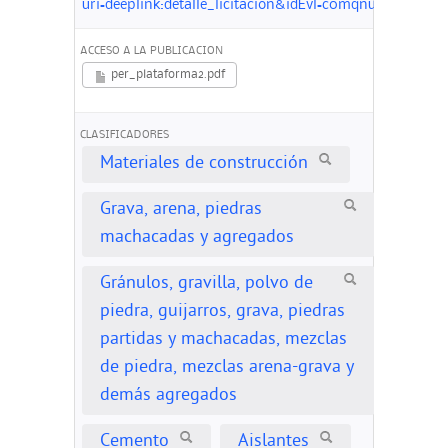
uri=deeplink:detalle_licitacion&idEvl=c0mqnu4BSiXz
ACCESO A LA PUBLICACION
per_plataforma2.pdf
CLASIFICADORES
Materiales de construcción
Grava, arena, piedras
machacadas y agregados
Gránulos, gravilla, polvo de
piedra, guijarros, grava, piedras
partidas y machacadas, mezclas
de piedra, mezclas arena-grava y
demás agregados
Cemento
Aislantes