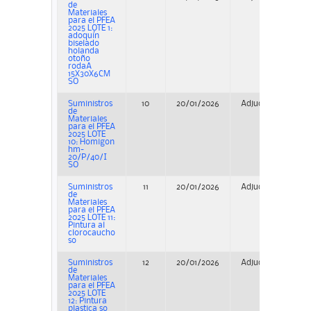
de
Materiales
para el PFEA
2025 LOTE 1:
adoquín
biselado
holanda
otoño
rodaA
15X30X6CM
SO
Suministros
10
20/01/2026
Adjudicación
de
Materiales
para el PFEA
2025 LOTE
10: Homigon
hm-
20/P/40/I
SO
Suministros
11
20/01/2026
Adjudicación
de
Materiales
para el PFEA
2025 LOTE 11:
Pintura al
clorocaucho
so
Suministros
12
20/01/2026
Adjudicación
de
Materiales
para el PFEA
2025 LOTE
12: Pintura
plastica so