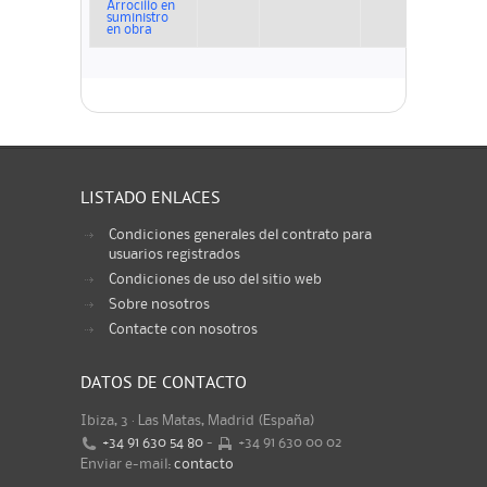
Arrocillo en
suministro
en obra
LISTADO ENLACES
Condiciones generales del contrato para
usuarios registrados
Condiciones de uso del sitio web
Sobre nosotros
Contacte con nosotros
DATOS DE CONTACTO
Ibiza, 3 · Las Matas, Madrid (España)
+34 91 630 54 80
-
+34 91 630 00 02
Enviar e-mail:
contacto