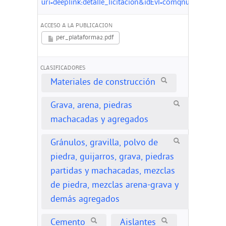
uri=deeplink:detalle_licitacion&idEvl=c0mqnu4BSiXz
ACCESO A LA PUBLICACION
per_plataforma2.pdf
CLASIFICADORES
Materiales de construcción
Grava, arena, piedras
machacadas y agregados
Gránulos, gravilla, polvo de
piedra, guijarros, grava, piedras
partidas y machacadas, mezclas
de piedra, mezclas arena-grava y
demás agregados
Cemento
Aislantes