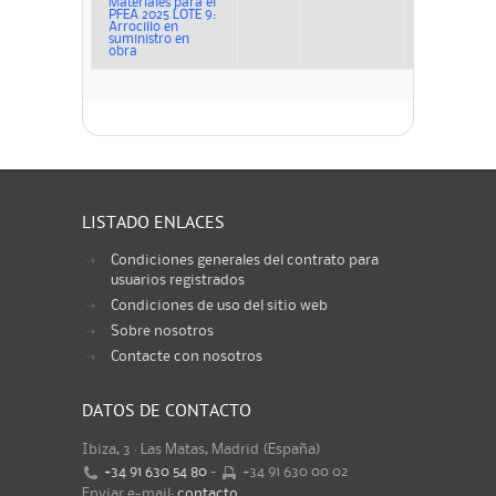
Materiales para el
PFEA 2025 LOTE 9:
Arrocillo en
suministro en
obra
LISTADO ENLACES
Condiciones generales del contrato para
usuarios registrados
Condiciones de uso del sitio web
Sobre nosotros
Contacte con nosotros
DATOS DE CONTACTO
Ibiza, 3 · Las Matas, Madrid (España)
+34 91 630 54 80
-
+34 91 630 00 02
Enviar e-mail:
contacto