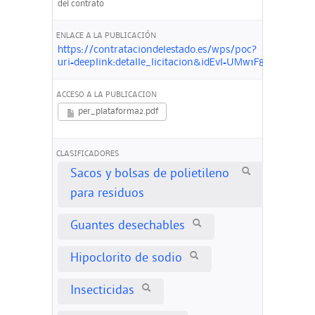
del contrato
ENLACE A LA PUBLICACIÓN
https://contrataciondelestado.es/wps/poc?
uri=deeplink:detalle_licitacion&idEvl=UMw1F8ai9EWq
ACCESO A LA PUBLICACION
per_plataforma2.pdf
CLASIFICADORES
Sacos y bolsas de polietileno
para residuos
Guantes desechables
Hipoclorito de sodio
Insecticidas