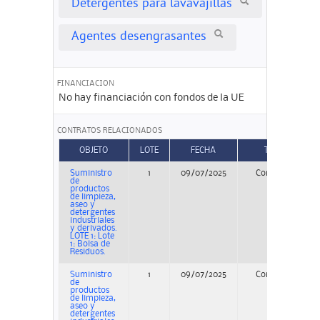
Detergentes para lavavajillas
Agentes desengrasantes
FINANCIACION
No hay financiación con fondos de la UE
CONTRATOS RELACIONADOS
OBJETO
LOTE
FECHA
TIPO
Suministro
1
09/07/2025
Concurso
de
productos
de limpieza,
aseo y
detergentes
industriales
y derivados.
LOTE 1: Lote
1: Bolsa de
Residuos.
Suministro
1
09/07/2025
Concurso
de
productos
de limpieza,
aseo y
detergentes